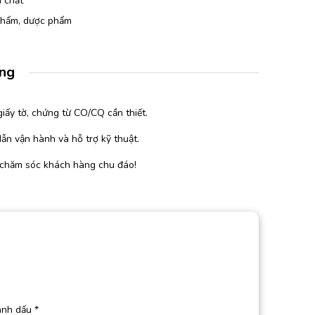
 chất
 phẩm, dược phẩm
àng
iấy tờ, chứng từ CO/CQ cần thiết.
ẫn vận hành và hỗ trợ kỹ thuật.
 chăm sóc khách hàng chu đáo!
ánh dấu
*