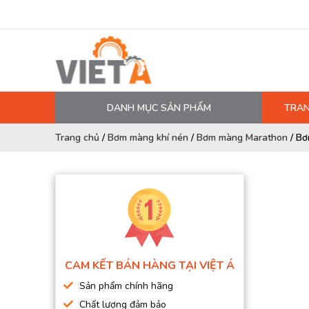
DANH MỤC SẢN PHẨM
TRAN
MÁY NÉN KHÍ
Trang chủ
/
Bơm màng khí nén
/
Bơm màng Marathon
/
Bơ
PHỤ TÙNG MÁY NÉN KHÍ
LỌC MÁY NÉN KHÍ
DẦU MÁY NÉN KHÍ
DÂY HƠI, ỐNG HƠI
MÁY SẤY KHÍ
CAM KẾT BÁN HÀNG TẠI VIỆT Á
BÌNH CHỨA KHÍ NÉN
Sản phẩm chính hãng
BƠM MÀNG KHÍ NÉN
Chất lượng đảm bảo