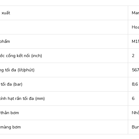
 xuất
Mar
Hoa
 phẩm
M1
ớc cổng kết nối (inch)
2
g tối đa (lít/phút)
56
tối đa (bar)
8,6
ính hạt rắn tối đa (mm)
6
u thân bơm
Nh
u màng bơm
Bu