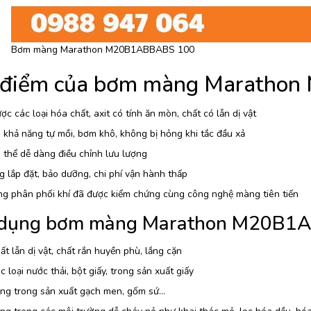
Bơm màng Marathon M20B1ABBABS 100
 điểm của bơm màng Maratho
c các loại hóa chất, axit có tính ăn mòn, chất có lẫn dị vật
khả năng tự mồi, bơm khô, không bị hỏng khi tắc đầu xả
thể dễ dàng điều chỉnh lưu lượng
 lắp đặt, bảo dưỡng, chi phí vận hành thấp
ng phân phối khí đã được kiểm chứng cùng công nghệ màng tiên tiến
dụng bơm màng Marathon M20B1
t lẫn dị vật, chất rắn huyền phù, lắng cặn
 loại nước thải, bột giấy, trong sản xuất giấy
ng trong sản xuất gạch men, gốm sứ…