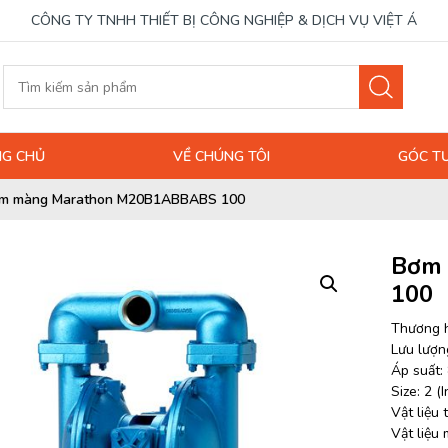
CÔNG TY TNHH THIẾT BỊ CÔNG NGHIỆP & DỊCH VỤ VIỆT Á
G CHỦ
VỀ CHÚNG TÔI
GÓC T
m màng Marathon M20B1ABBABS 100
Bơm
100
Thương h
Lưu lượng
Áp suất: 
Size: 2 (I
Vật liệu
Vật liệu