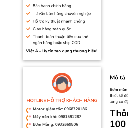
BƠM HÚT CHÂN KHÔNG
Bảo hành chính hãng
Tư vấn bán hàng chuyên nghiệp
BƠM ĐỊNH LƯỢNG
Hỗ trợ kỹ thuật nhanh chóng
MOTOR, HỘP GIẢM TỐC
Giao hàng toàn quốc
MÁY TẠO KHÍ NITO
Thanh toán thuận tiện qua thẻ
ngân hàng hoặc ship COD
Việt Á – Uy tín tạo dựng thương hiệu!
Mô tả
Bơm màn
thiết kế đ
HOTLINE HỖ TRỢ KHÁCH HÀNG
lỏng có độ
Motor giảm tốc: 0968320186
Thô
Máy nén khí: 0981591287
100
Bơm Màng: 0932669506