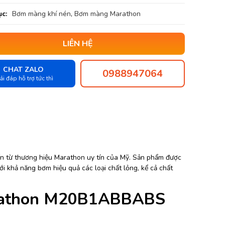
c:
Bơm màng khí nén
,
Bơm màng Marathon
LIÊN HỆ
CHAT ZALO
0988947064
ải đáp hỗ trợ tức thì
n từ thương hiệu Marathon uy tín của Mỹ. Sản phẩm được
i khả năng bơm hiệu quả các loại chất lỏng, kể cả chất
arathon M20B1ABBABS