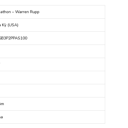
athon – Warren Rupp
 Kỳ (USA)
5B3P2PPAS100
7
ôm
na