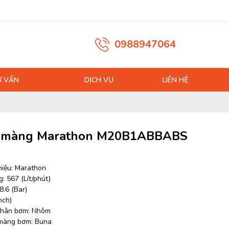
0988947064
Ư VẤN
DỊCH VỤ
LIÊN HỆ
 màng Marathon M20B1ABBABS
iệu: Marathon
: 567 (Lít/phút)
8.6 (Bar)
nch)
 thân bơm: Nhôm
 màng bơm: Buna