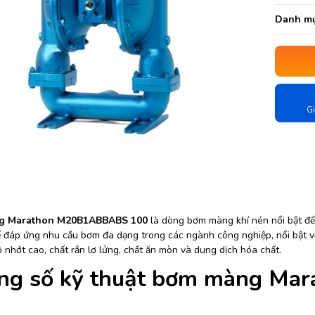
Danh mụ
Gi
g Marathon M20B1ABBABS 100
là dòng bơm màng khí nén nổi bật đế
ể đáp ứng nhu cầu bơm đa dạng trong các ngành công nghiệp, nổi bật vớ
 nhớt cao, chất rắn lơ lửng, chất ăn mòn và dung dịch hóa chất.
ng số kỹ thuật bơm màng M