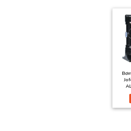
Bơm
Jo
A