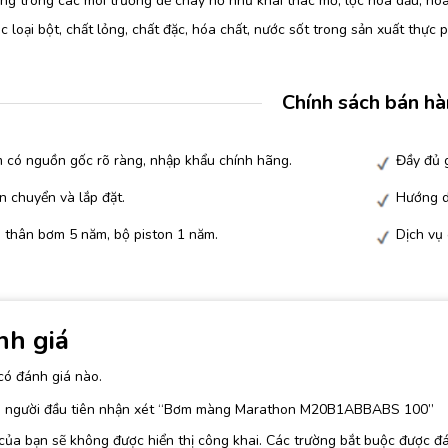
g trong các môi trường dễ cháy nỏ như khai thác mỏ, lọc hóa dầu, hóa
 loại bột, chất lỏng, chất đặc, hóa chất, nước sốt trong sản xuất thực
Chính sách bán h
 có nguồn gốc rõ ràng, nhập khẩu chính hãng.
Đầy đủ g
n chuyển và lắp đặt.
Hướng d
 thân bơm 5 năm, bộ piston 1 năm.
Dịch vụ
nh giá
có đánh giá nào.
à người đầu tiên nhận xét “Bơm màng Marathon M20B1ABBABS 100”
của bạn sẽ không được hiển thị công khai.
Các trường bắt buộc được đ