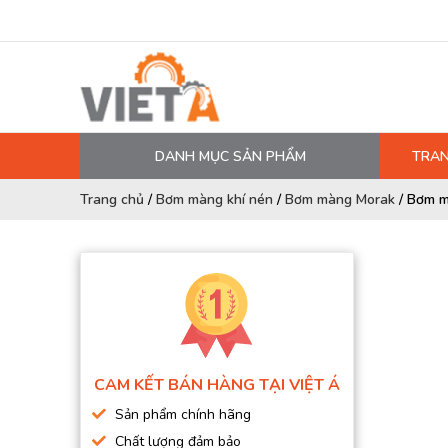
DANH MỤC SẢN PHẨM
TRAN
MÁY NÉN KHÍ
Trang chủ
/
Bơm màng khí nén
/
Bơm màng Morak
/
Bơm m
PHỤ TÙNG MÁY NÉN KHÍ
LỌC MÁY NÉN KHÍ
DẦU MÁY NÉN KHÍ
DÂY HƠI, ỐNG HƠI
MÁY SẤY KHÍ
CAM KẾT BÁN HÀNG TẠI VIỆT Á
BÌNH CHỨA KHÍ NÉN
Sản phẩm chính hãng
BƠM MÀNG KHÍ NÉN
Chất lượng đảm bảo