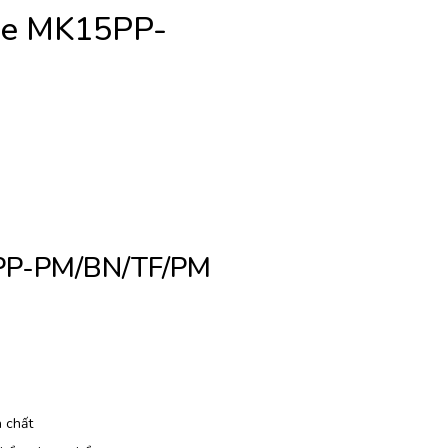
fee MK15PP-
PP-PM/BN/TF/PM
 chất