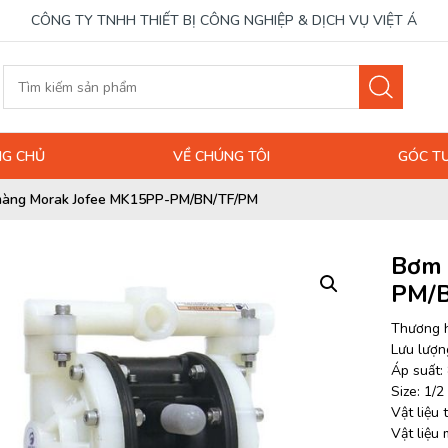
CÔNG TY TNHH THIẾT BỊ CÔNG NGHIỆP & DỊCH VỤ VIỆT Á
G CHỦ
VỀ CHÚNG TÔI
GÓC T
àng Morak Jofee MK15PP-PM/BN/TF/PM
Bơm 
PM/
Thương h
Lưu lượng
Áp suất: 
Size: 1/2
Vật liệu
Vật liệu