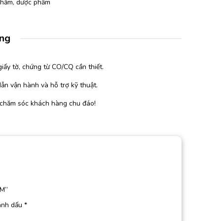
 phẩm, dược phẩm
àng
iấy tờ, chứng từ CO/CQ cần thiết.
ẫn vận hành và hỗ trợ kỹ thuật.
 chăm sóc khách hàng chu đáo!
PM”
ánh dấu
*