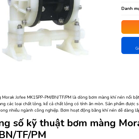
Danh mụ
Gi
Morak Jofee MK15PP-PM/BN/TF/PM là dòng bơm màng khí nén nổi bật vớ
ng các loại chất lỏng, kể cả chất lỏng có tính ăn mòn. Sản phẩm được 
rong nhiều ngành công nghiệp. Bơm hoạt động bằng khí nén dễ dàng lắp
ng số kỹ thuật bơm màng Mor
BN/TF/PM