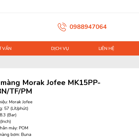
0988947064
Ư VẤN
DỊCH VỤ
LIÊN HỆ
màng Morak Jofee MK15PP-
BN/TF/PM
iệu: Morak Jofee
: 57 (Lít/phút)
8.3 (Bar)
 (Inch)
 thân máy: POM
 màng bơm: Buna