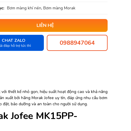
c:
Bơm màng khí nén
,
Bơm màng Morak
LIÊN HỆ
CHAT ZALO
0988947064
ải đáp hỗ trợ tức thì
i thiết kế nhỏ gọn, hiệu suất hoạt động cao và khả năng
sản xuất bởi hãng Morak Jofee uy tín, đáp ứng nhu cầu bơm
 đặt, bảo dưỡng và an toàn cho người sử dụng.
ak Jofee MK15PP-