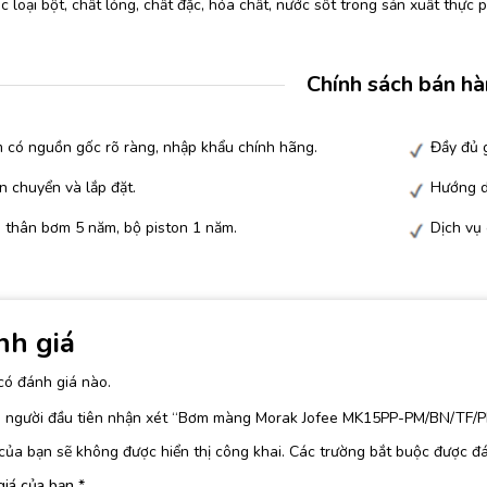
 loại bột, chất lỏng, chất đặc, hóa chất, nước sốt trong sản xuất thực
Chính sách bán h
 có nguồn gốc rõ ràng, nhập khẩu chính hãng.
Đầy đủ g
n chuyển và lắp đặt.
Hướng d
 thân bơm 5 năm, bộ piston 1 năm.
Dịch vụ
nh giá
có đánh giá nào.
à người đầu tiên nhận xét “Bơm màng Morak Jofee MK15PP-PM/BN/TF/
của bạn sẽ không được hiển thị công khai.
Các trường bắt buộc được đ
giá của bạn
*