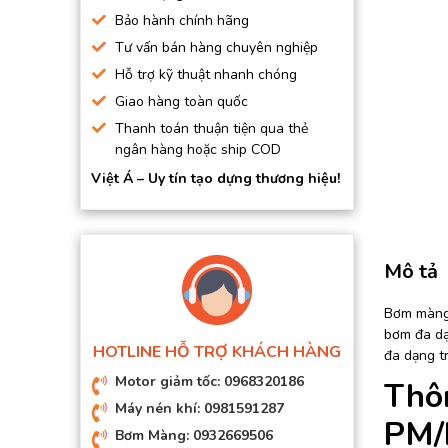
BƠM HÚT CHÂN KHÔNG
Bảo hành chính hãng
Tư vấn bán hàng chuyên nghiệp
BƠM ĐỊNH LƯỢNG
Hỗ trợ kỹ thuật nhanh chóng
MOTOR, HỘP GIẢM TỐC
Giao hàng toàn quốc
MÁY TẠO KHÍ NITO
Thanh toán thuận tiện qua thẻ
ngân hàng hoặc ship COD
Việt Á – Uy tín tạo dựng thương hiệu!
Mô tả
Bơm màng 
bơm đa dạ
HOTLINE HỖ TRỢ KHÁCH HÀNG
đa dạng t
Motor giảm tốc: 0968320186
Thô
Máy nén khí: 0981591287
PM/
Bơm Màng: 0932669506