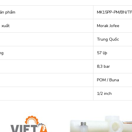
ản phẩm
MK15PP-PM/BN/TF
 xuất
Morak Jofee
Trung Quốc
ng
57 l/p
8,3 bar
POM / Buna
1/2 inch