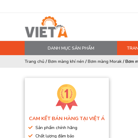
DANH MỤC SẢN PHẨM
TRAN
MÁY NÉN KHÍ
Trang chủ
/
Bơm màng khí nén
/
Bơm màng Morak
/
Bơm m
PHỤ TÙNG MÁY NÉN KHÍ
LỌC MÁY NÉN KHÍ
DẦU MÁY NÉN KHÍ
DÂY HƠI, ỐNG HƠI
MÁY SẤY KHÍ
CAM KẾT BÁN HÀNG TẠI VIỆT Á
BÌNH CHỨA KHÍ NÉN
Sản phẩm chính hãng
BƠM MÀNG KHÍ NÉN
Chất lượng đảm bảo