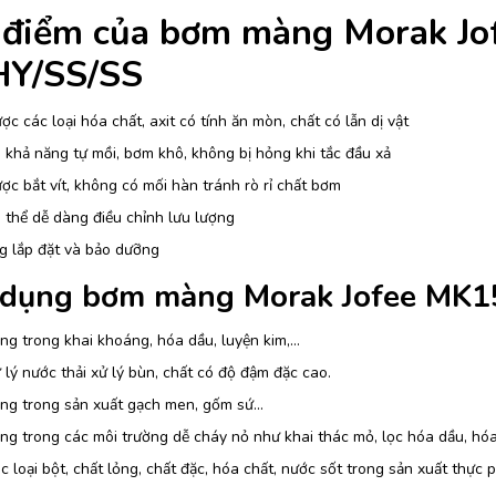
 điểm của bơm màng Morak J
HY/SS/SS
c các loại hóa chất, axit có tính ăn mòn, chất có lẫn dị vật
khả năng tự mồi, bơm khô, không bị hỏng khi tắc đầu xả
c bắt vít, không có mối hàn tránh rò rỉ chất bơm
thể dễ dàng điều chỉnh lưu lượng
g lắp đặt và bảo dưỡng
dụng bơm màng Morak Jofee MK1
g trong khai khoáng, hóa dầu, luyện kim,…
lý nước thải xử lý bùn, chất có độ đậm đặc cao.
ng trong sản xuất gạch men, gốm sứ…
g trong các môi trường dễ cháy nỏ như khai thác mỏ, lọc hóa dầu, hóa
 loại bột, chất lỏng, chất đặc, hóa chất, nước sốt trong sản xuất thực