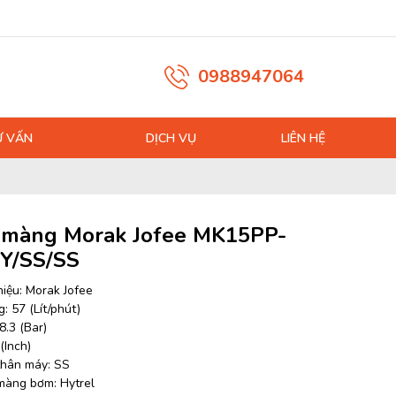
0988947064
Ư VẤN
DỊCH VỤ
LIÊN HỆ
màng Morak Jofee MK15PP-
Y/SS/SS
iệu: Morak Jofee
: 57 (Lít/phút)
8.3 (Bar)
 (Inch)
 thân máy: SS
 màng bơm: Hytrel