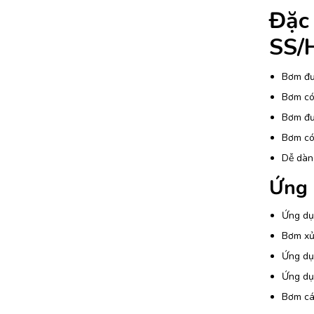
Đặc
SS/
Bơm đượ
Bơm có 
Bơm đượ
Bơm có 
Dễ dàn
Ứng 
Ứng dụn
Bơm xử 
Ứng dụ
Ứng dụn
Bơm các