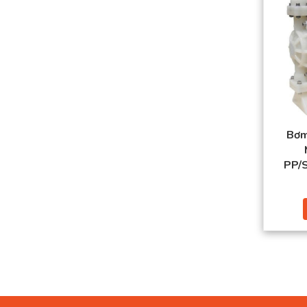
Bơm
PP/