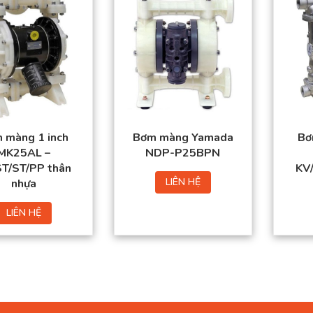
 màng 1 inch
Bơm màng Yamada
Bơ
MK25AL –
NDP-P25BPN
ST/ST/PP thân
KV/
LIÊN HỆ
nhựa
LIÊN HỆ