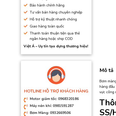
BƠM HÚT CHÂN KHÔNG
Bảo hành chính hãng
Tư vấn bán hàng chuyên nghiệp
BƠM ĐỊNH LƯỢNG
Hỗ trợ kỹ thuật nhanh chóng
MOTOR, HỘP GIẢM TỐC
Giao hàng toàn quốc
MÁY TẠO KHÍ NITO
Thanh toán thuận tiện qua thẻ
ngân hàng hoặc ship COD
Việt Á – Uy tín tạo dựng thương hiệu!
Mô tả
Bơm màng 
hàng đầu 
HOTLINE HỖ TRỢ KHÁCH HÀNG
vực công 
Motor giảm tốc: 0968320186
Thô
Máy nén khí: 0981591287
SS/
Bơm Màng: 0932669506