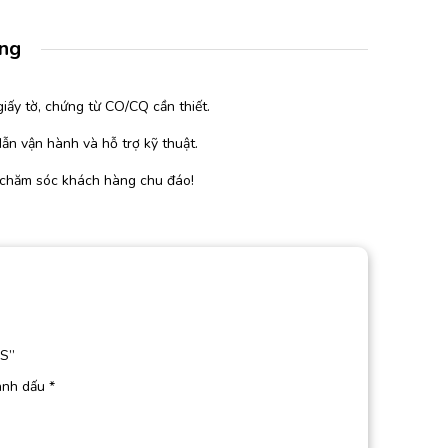
àng
iấy tờ, chứng từ CO/CQ cần thiết.
ẫn vận hành và hỗ trợ kỹ thuật.
 chăm sóc khách hàng chu đáo!
SS”
ánh dấu
*