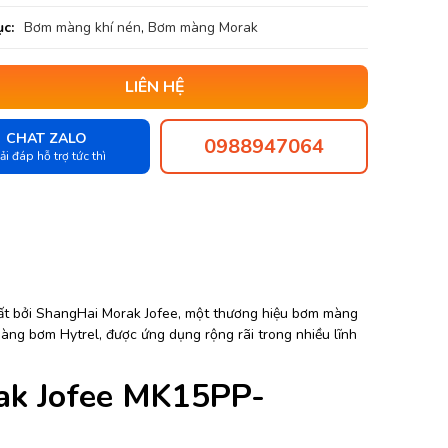
c:
Bơm màng khí nén
,
Bơm màng Morak
LIÊN HỆ
CHAT ZALO
0988947064
ải đáp hỗ trợ tức thì
 bởi ShangHai Morak Jofee, một thương hiệu bơm màng
àng bơm Hytrel, được ứng dụng rộng rãi trong nhiều lĩnh
ak Jofee MK15PP-