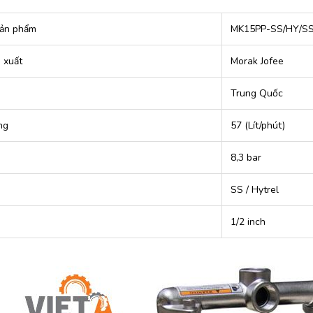
ản phẩm
MK15PP-SS/HY/SS
 xuất
Morak Jofee
Trung Quốc
ng
57 (Lít/phút)
8,3 bar
SS / Hytrel
1/2 inch