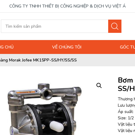
CÔNG TY TNHH THIẾT BỊ CÔNG NGHIỆP & DỊCH VỤ VIỆT Á
G CHỦ
VỀ CHÚNG TÔI
GÓC T
àng Morak Jofee MK15PP-SS/HY/SS/SS
Bơm 
SS/H
Thương h
Lưu lượng
Áp suất: 
Size: 1/2
Vật liệu
Vật liệu