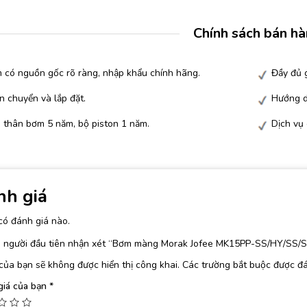
Chính sách bán h
 có nguồn gốc rõ ràng, nhập khẩu chính hãng.
Đầy đủ g
n chuyển và lắp đặt.
Hướng d
 thân bơm 5 năm, bộ piston 1 năm.
Dịch vụ
nh giá
có đánh giá nào.
à người đầu tiên nhận xét “Bơm màng Morak Jofee MK15PP-SS/HY/SS/
của bạn sẽ không được hiển thị công khai.
Các trường bắt buộc được đ
giá của bạn
*