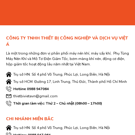
CÔNG TY TNHH THIẾT BỊ CÔNG NGHIỆP VÀ DỊCH VỤ VIỆT
Á
Là một trong những đơn vị phân phối máy nén khí, máy sấy khí, Phụ Tùng
Máy Nén Khí và Mô Tơ Điện Giảm Tốc, bơm màng khí nén, động cơ điện,
hộp giảm tốc hoạt động lâu năm nhất tại Việt Nam.
Trụ sở HN: Số 4 phố Võ Trung, Phúc Lợi, Long Biên, Hà Nội
Trụ sở HCM: Đường 17, Linh Trung, Thủ Đức, Thành phố Hồ Chí Minh
Hotline 0988 947064
thietbivietavn@gmail.com
Thời gian làm việc: Thứ 2 – Chủ nhật (08h00 – 17h00)
CHI NHÁNH MIỀN BĂC
Trụ sở HN: Số 4 phố Võ Trung, Phúc Lợi, Long Biên, Hà Nội