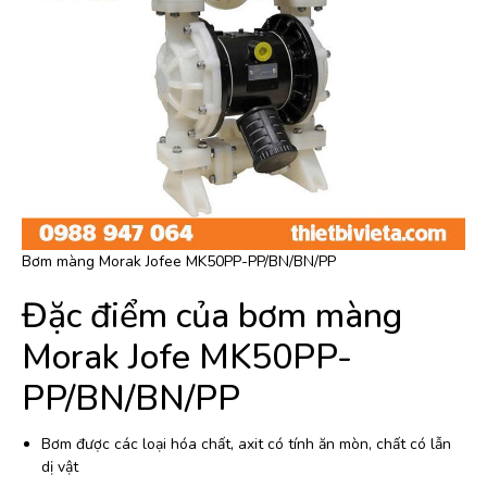
Bơm màng Morak Jofee MK50PP-PP/BN/BN/PP
Đặc điểm của bơm màng
Morak Jofe MK50PP-
PP/BN/BN/PP
Bơm được các loại hóa chất, axit có tính ăn mòn, chất có lẫn
dị vật