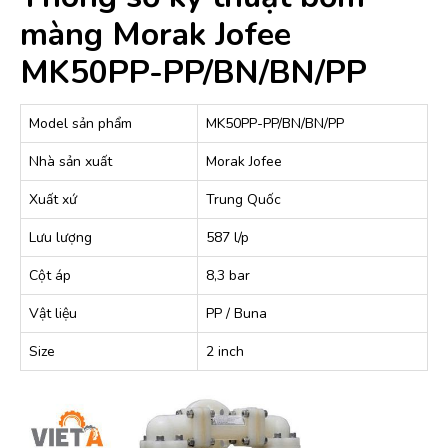
màng Morak Jofee
MK50PP-PP/BN/BN/PP
Model sản phẩm
MK50PP-PP/BN/BN/PP
Nhà sản xuất
Morak Jofee
Xuất xứ
Trung Quốc
Lưu lượng
587 l/p
Cột áp
8,3 bar
Vật liệu
PP / Buna
Size
2 inch