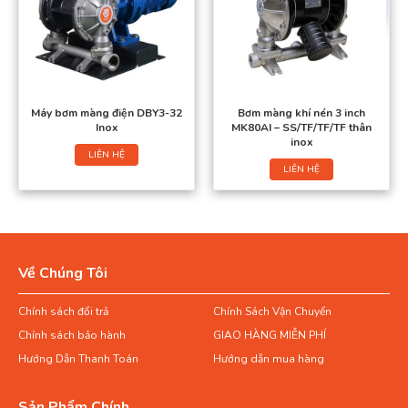
Máy bơm màng điện DBY3-32
Bơm màng khí nén 3 inch
Inox
MK80AI – SS/TF/TF/TF thân
inox
LIÊN HỆ
LIÊN HỆ
Về Chúng Tôi
Chính sách đổi trả
Chính Sách Vận Chuyển
Chính sách bảo hành
GIAO HÀNG MIỄN PHÍ
Hướng Dẫn Thanh Toán
Hướng dẫn mua hàng
Sản Phẩm Chính