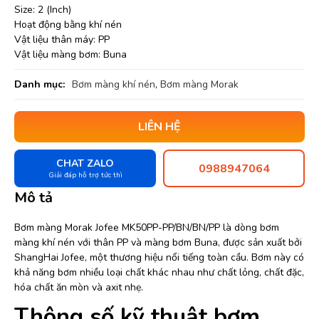
Size: 2 (Inch)
Hoạt động bằng khí nén
Vật liệu thân máy: PP
Vật liệu màng bơm: Buna
Danh mục:
Bơm màng khí nén
,
Bơm màng Morak
LIÊN HỆ
CHAT ZALO
0988947064
Giải đáp hỗ trợ tức thì
Mô tả
Bơm màng Morak Jofee MK50PP-PP/BN/BN/PP là dòng bơm
màng khí nén với thân PP và màng bơm Buna, được sản xuất bởi
ShangHai Jofee, một thương hiệu nổi tiếng toàn cầu. Bơm này có
khả năng bơm nhiều loại chất khác nhau như chất lỏng, chất đặc,
hóa chất ăn mòn và axit nhẹ.
Thông số kỹ thuật bơm