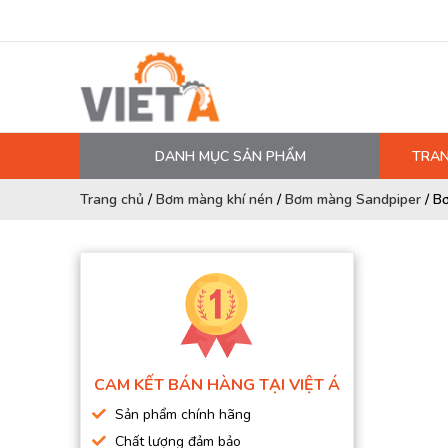
DANH MỤC SẢN PHẨM
TRAN
MÁY NÉN KHÍ
Trang chủ
/
Bơm màng khí nén
/
Bơm màng Sandpiper
/
B
PHỤ TÙNG MÁY NÉN KHÍ
LỌC MÁY NÉN KHÍ
DẦU MÁY NÉN KHÍ
DÂY HƠI, ỐNG HƠI
MÁY SẤY KHÍ
CAM KẾT BÁN HÀNG TẠI VIỆT Á
BÌNH CHỨA KHÍ NÉN
Sản phẩm chính hãng
BƠM MÀNG KHÍ NÉN
Chất lượng đảm bảo