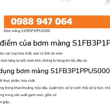
Bơm màng S1FB3P1PPUS000
 điểm của bơm màng S1FB3P
c các loại hóa chất, axit có tính ăn mòn
khả năng tự mồi, bơm khô, không bị hỏng khi tắc đầu xả
dụng bơm màng S1FB3P1PPUS000
t thực phẩm, hóa chất,
g trong khai khoáng, hóa dầu, luyện kim, xử lý nước thải xử lý bùn, ch
ng trong sản xuất gạch men, gốm sứ
t giấy…