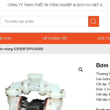
CÔNG TY TNHH THIẾT BỊ CÔNG NGHIỆP & DỊCH VỤ VIỆT Á
G CHỦ
VỀ CHÚNG TÔI
GÓC T
ơm màng S1FB3P1PPUS000
Bơm
Thương h
Lưu lượng
Cột áp: 7
Size: 1 i
Vật liệu
Vật liệu
Danh mụ