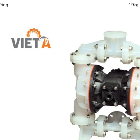
ượng
19kg