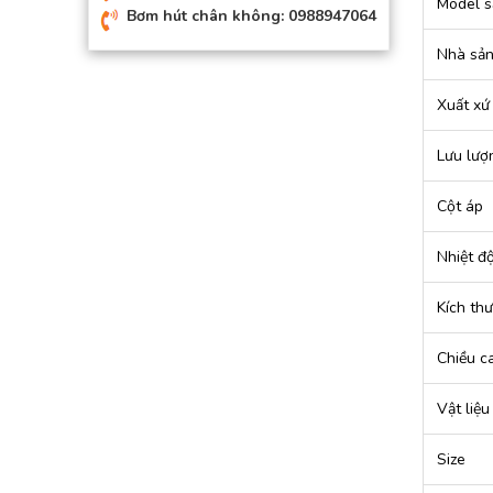
Model s
Bơm hút chân không: 0988947064
Nhà sản
Xuất xứ
Lưu lượ
Cột áp
Nhiệt đ
Kích th
Chiều c
Vật liệu
Size