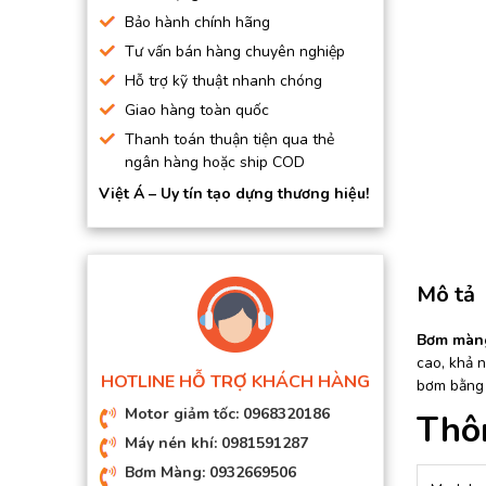
BƠM HÚT CHÂN KHÔNG
Bảo hành chính hãng
Tư vấn bán hàng chuyên nghiệp
BƠM ĐỊNH LƯỢNG
Hỗ trợ kỹ thuật nhanh chóng
MOTOR, HỘP GIẢM TỐC
Giao hàng toàn quốc
MÁY TẠO KHÍ NITO
Thanh toán thuận tiện qua thẻ
ngân hàng hoặc ship COD
Việt Á – Uy tín tạo dựng thương hiệu!
Mô tả
Bơm màn
cao, khả n
HOTLINE HỖ TRỢ KHÁCH HÀNG
bơm bằng 
Motor giảm tốc: 0968320186
Thô
Máy nén khí: 0981591287
Bơm Màng: 0932669506