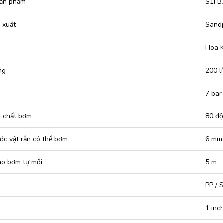
ản phẩm
S1FB
 xuất
Sandp
Hoa 
ng
200 lí
7 bar
ộ chất bơm
80 độ
ước vật rắn có thể bơm
6 mm
ao bơm tự mồi
5 m
PP / 
1 inc