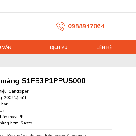
0988947064
Ư VẤN
DỊCH VỤ
LIÊN HỆ
 màng S1FB3P1PPUS000
iệu: Sandpiper
: 200 lít/phút
 bar
nch
 thân máy: PP
 màng bơm: Santo
c:
Bơm màng khí nén
,
Bơm màng Sandpiper