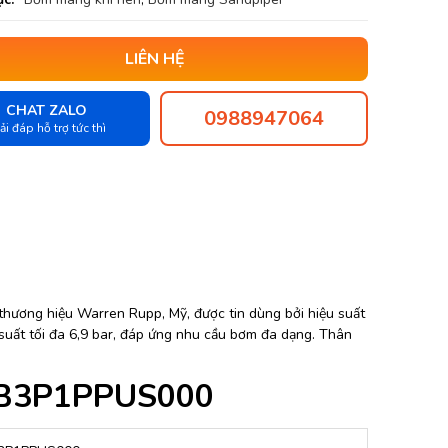
LIÊN HỆ
CHAT ZALO
0988947064
ải đáp hỗ trợ tức thì
thương hiệu Warren Rupp, Mỹ, được tin dùng bởi hiệu suất
p suất tối đa 6,9 bar, đáp ứng nhu cầu bơm đa dạng. Thân
1FB3P1PPUS000