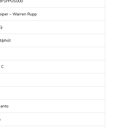
3P1PPUS000
iper – Warren Rupp
Kỳ
t/phút
 C
Santo
h