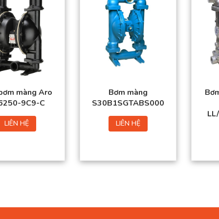
bơm màng Aro
Bơm màng
Bơm
6250-9C9-C
S30B1SGTABS000
LL
LIÊN HỆ
LIÊN HỆ