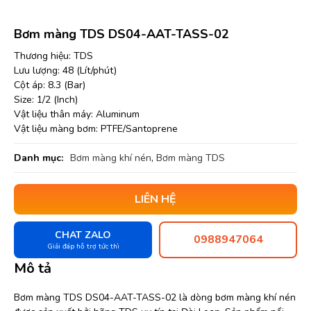
Bơm màng TDS DS04-AAT-TASS-02
Thương hiệu: TDS
Lưu lượng: 48 (Lít/phút)
Cột áp: 8.3 (Bar)
Size: 1/2 (Inch)
Vật liệu thân máy: Aluminum
Vật liệu màng bơm: PTFE/Santoprene
Danh mục:
Bơm màng khí nén
,
Bơm màng TDS
LIÊN HỆ
CHAT ZALO
0988947064
Giải đáp hỗ trợ tức thì
Mô tả
Bơm màng TDS DS04-AAT-TASS-02 là dòng bơm màng khí nén