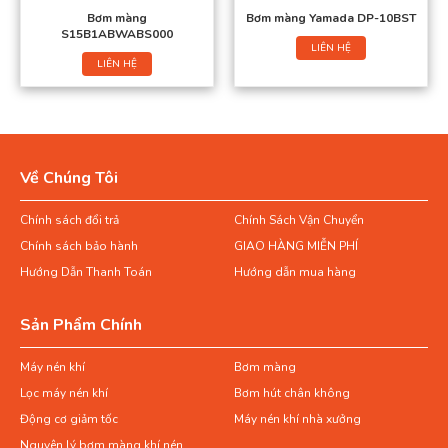
Bơm màng
Bơm màng Yamada DP-10BST
S15B1ABWABS000
LIÊN HỆ
LIÊN HỆ
Về Chúng Tôi
Chính sách đổi trả
Chính Sách Vận Chuyển
Chính sách bảo hành
GIAO HÀNG MIỄN PHÍ
Hướng Dẫn Thanh Toán
Hướng dẫn mua hàng
Sản Phẩm Chính
Máy nén khí
Bơm màng
Lọc máy nén khí
Bơm hút chân không
Động cơ giảm tốc
Máy nén khí nhà xưởng
Nguyên lý bơm màng khí nén