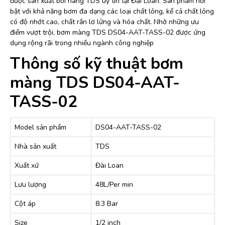
được sản xuất bởi hãng TDS uy tín tại Đài Loan. Sản phẩm nổi
bật với khả năng bơm đa dạng các loại chất lỏng, kể cả chất lỏng
có độ nhớt cao, chất rắn lơ lửng và hóa chất. Nhờ những ưu
điểm vượt trội, bơm màng TDS DS04-AAT-TASS-02 được ứng
dụng rộng rãi trong nhiều ngành công nghiệp
Thông số kỹ thuật bơm
màng TDS DS04-AAT-
TASS-02
Model sản phẩm
DS04-AAT-TASS-02
Nhà sản xuất
TDS
Xuất xứ
Đài Loan
Lưu lượng
48L/Per min
Cột áp
8.3 Bar
Size
1/2 inch