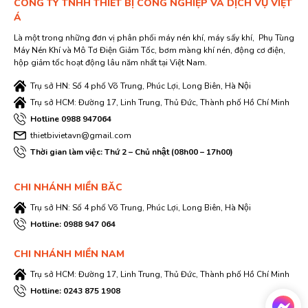
CÔNG TY TNHH THIẾT BỊ CÔNG NGHIỆP VÀ DỊCH VỤ VIỆT
Á
Là một trong những đơn vị phân phối máy nén khí, máy sấy khí, Phụ Tùng
Máy Nén Khí và Mô Tơ Điện Giảm Tốc, bơm màng khí nén, động cơ điện,
hộp giảm tốc hoạt động lâu năm nhất tại Việt Nam.
Trụ sở HN: Số 4 phố Võ Trung, Phúc Lợi, Long Biên, Hà Nội
Trụ sở HCM: Đường 17, Linh Trung, Thủ Đức, Thành phố Hồ Chí Minh
Hotline 0988 947064
thietbivietavn@gmail.com
Thời gian làm việc: Thứ 2 – Chủ nhật (08h00 – 17h00)
CHI NHÁNH MIỀN BĂC
Trụ sở HN: Số 4 phố Võ Trung, Phúc Lợi, Long Biên, Hà Nội
Hotline: 0988 947 064
CHI NHÁNH MIỀN NAM
Trụ sở HCM: Đường 17, Linh Trung, Thủ Đức, Thành phố Hồ Chí Minh
Hotline: 0243 875 1908