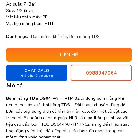
Áp suất: 7 (Bar)
Size: 1/2 (Inch)
Vật liệu thân máy: PP
Vật liệu màng bơm: PTFE
Danh mục:
Bơm màng khí nén
,
Bơm màng TDS
LIÊN HỆ
CHAT ZALO
0988947064
Giải đáp hỗ trợ tức thì
Mô tả
Bơm màng TDS DS04-PAT-TPTP-02
là dòng bơm màng khí
nén được sản xuất bởi hãng TDS – Đài Loan, chuyên dùng để
bơm các loại dung dịch có tính ăn mòn cao, độ nhớt và sệt cao
trong nhiều ngành công nghiệp. Nhờ cấu tạo thông minh và vật
liệu cao cấp, bơm TDS DS04-PAT-TPTP-02 mang đến hiệu suất
hoạt động vượt trội, đáp ứng nhu cầu bơm đa dạng trong các
môi trường khắc nghiệt nhất.