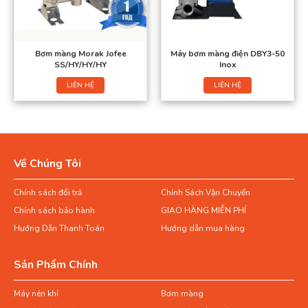
Bơm màng Morak Jofee
Máy bơm màng điện DBY3-50
SS/HY/HY/HY
Inox
LIÊN HỆ
LIÊN HỆ
Về Chúng Tôi
Chính sách đổi trả
Chính Sách Vận Chuyển
Chính sách bảo hành
GIAO HÀNG MIỄN PHÍ
Hướng Dẫn Thanh Toán
Hướng dẫn mua hàng
Sản Phẩm Chính
Máy nén khí
Bơm màng