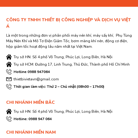
CÔNG TY TNHH THIẾT BỊ CÔNG NGHIỆP VÀ DỊCH VỤ VIỆT
Á
Là một trong những đơn vị phân phối máy nén khí, máy sấy khí, Phụ Tùng
Máy Nén Khí và Mô Tơ Điện Giảm Tốc, bơm màng khí nén, động cơ điện,
hộp giảm tốc hoạt động lâu năm nhất tại Việt Nam.
Trụ sở HN: Số 4 phố Võ Trung, Phúc Lợi, Long Biên, Hà Nội
Trụ sở HCM: Đường 17, Linh Trung, Thủ Đức, Thành phố Hồ Chí Minh
Hotline 0988 947064
thietbivietavn@gmail.com
Thời gian làm việc: Thứ 2 – Chủ nhật (08h00 – 17h00)
CHI NHÁNH MIỀN BĂC
Trụ sở HN: Số 4 phố Võ Trung, Phúc Lợi, Long Biên, Hà Nội
Hotline: 0988 947 064
CHI NHÁNH MIỀN NAM