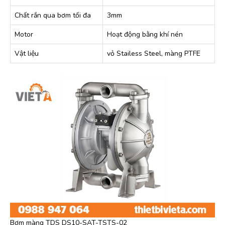
Chất rắn qua bơm tối đa
3mm
Motor
Hoạt động bằng khí nén
Vật liệu
vỏ Stailess Steel, màng PTFE
Bơm màng TDS DS10-SAT-TSTS-02