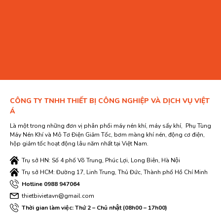
CÔNG TY TNHH THIẾT BỊ CÔNG NGHIỆP VÀ DỊCH VỤ VIỆT
Á
Là một trong những đơn vị phân phối máy nén khí, máy sấy khí, Phụ Tùng
Máy Nén Khí và Mô Tơ Điện Giảm Tốc, bơm màng khí nén, động cơ điện,
hộp giảm tốc hoạt động lâu năm nhất tại Việt Nam.
Trụ sở HN: Số 4 phố Võ Trung, Phúc Lợi, Long Biên, Hà Nội
Trụ sở HCM: Đường 17, Linh Trung, Thủ Đức, Thành phố Hồ Chí Minh
Hotline 0988 947064
thietbivietavn@gmail.com
Thời gian làm việc: Thứ 2 – Chủ nhật (08h00 – 17h00)