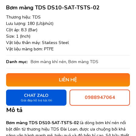
Bơm màng TDS DS10-SAT-TSTS-02
Thương hiệu: TDS
Lưu lượng: 180 (Lít/phút)
Cột áp: 8.3 (Bar)
Size: 1 (Inch)
Vật liệu thân máy: Stailess Steel
Vật liệu màng bơm: PTFE
Danh mục:
Bơm màng khí nén
,
Bơm màng TDS
LIÊN HỆ
CHAT ZALO
0988947064
Giải đáp hỗ trợ tức thì
Mô tả
Bơm màng TDS DS10-SAT-TSTS-02
là dòng bơm khí nén nổi
bật đến từ thương hiệu TDS Đài Loan, được ưa chuộng bởi khả
năng vận hành mạnh mẽ, hiệu quả và độ bền bỉ cao. Sở hữu thiết