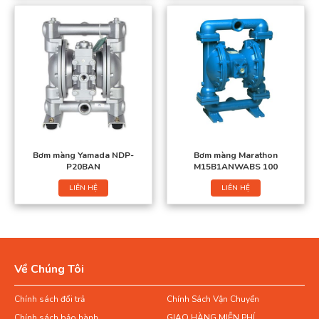
Bơm màng Yamada NDP-
Bơm màng Marathon
P20BAN
M15B1ANWABS 100
LIÊN HỆ
LIÊN HỆ
Về Chúng Tôi
Chính sách đổi trả
Chính Sách Vận Chuyển
Chính sách bảo hành
GIAO HÀNG MIỄN PHÍ