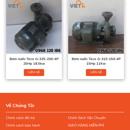
Bơm nước Teco G-325-200-4P
Bơm nước Teco G-315-150-4P
25Hp 18.5kw
15Hp 11Kw
LIÊN HỆ
LIÊN HỆ
Về Chúng Tôi
Chính sách đổi trả
Chính Sách Vận Chuyển
Chính sách bảo hành
GIAO HÀNG MIỄN PHÍ