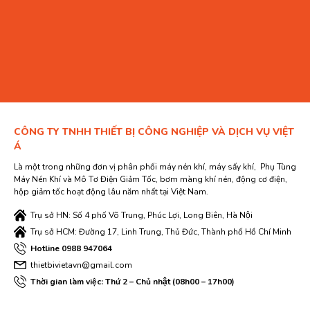
CÔNG TY TNHH THIẾT BỊ CÔNG NGHIỆP VÀ DỊCH VỤ VIỆT
Á
Là một trong những đơn vị phân phối máy nén khí, máy sấy khí, Phụ Tùng
Máy Nén Khí và Mô Tơ Điện Giảm Tốc, bơm màng khí nén, động cơ điện,
hộp giảm tốc hoạt động lâu năm nhất tại Việt Nam.
Trụ sở HN: Số 4 phố Võ Trung, Phúc Lợi, Long Biên, Hà Nội
Trụ sở HCM: Đường 17, Linh Trung, Thủ Đức, Thành phố Hồ Chí Minh
Hotline 0988 947064
thietbivietavn@gmail.com
Thời gian làm việc: Thứ 2 – Chủ nhật (08h00 – 17h00)