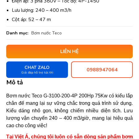
Điện áp: 3 pha 380V – Tốc độ: 4P-1450
Lưu lượng: 240 – 400 m3/h
Cột áp: 52 – 47 m
Danh mục:
Bơm nước Teco
LIÊN HỆ
CHAT ZALO
0988947064
Giải đáp hỗ trợ tức thì
Mô tả
Bơm nước Teco G-3100-200-4P 200Hp 75Kw có kiểu lắp
chân đế mang lại sự vững chắc trong quá trình sử dụng.
Kiểu dáng nhỏ gọn, không chiếm nhiều diện tích. Lưu
lượng vận chuyển 240 – 400 m3/giờ, mang lại hiệu quả
cao cho công việc!
Tại Việt Á, chúng tôi luôn có sẵn dòng sản phẩm bơm