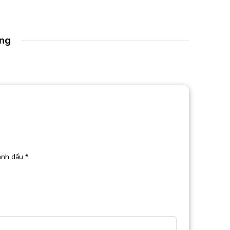
àng
ánh dấu
*