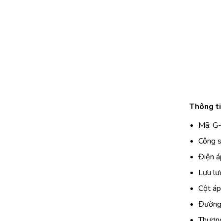
Thông t
Mã: G
Công 
Điện á
Lưu lư
Cột áp
Đường 
Thương