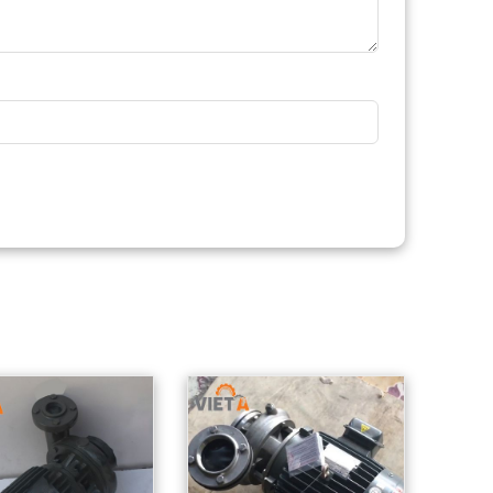
Công suất: 15kw =
Công suất: 18.5kw =
20Hp
25Hp
Điện áp: 3 pha 380V
Điện áp: 3 pha 380V
– Tốc độ: 4P-1450
– Tốc độ: 4P-1450