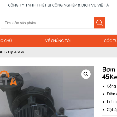
CÔNG TY TNHH THIẾT BỊ CÔNG NGHIỆP & DỊCH VỤ VIỆT Á
G CHỦ
VỀ CHÚNG TÔI
GÓC T
-4P 60Hp 45Kw
Bơm 
45K
Công
Điện 
Lưu l
Cột á