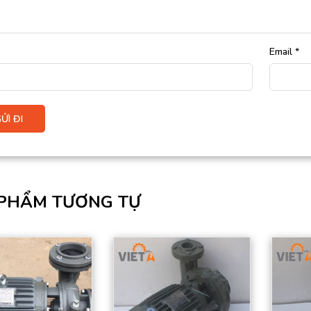
Email
*
PHẨM TƯƠNG TỰ
Công suất: 3.7kw =
Công suất: 37kw =
5Hp
50Hp
Điện áp: 3 pha 380V
Điện áp: 3 pha 380V
– Tốc độ: 4P-1450
– Tốc độ: 4P-1450