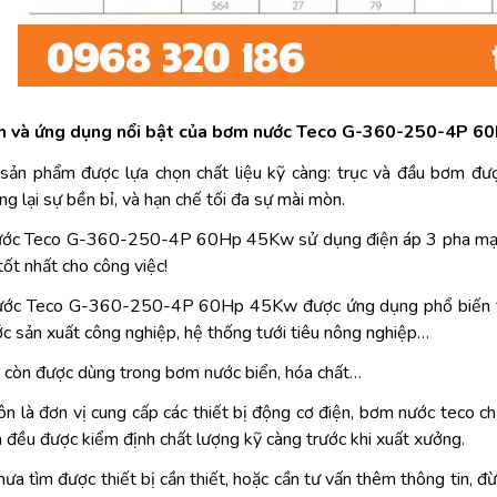
m và ứng dụng nổi bật của bơm nước Teco G-360-250-4P 6
 sản phẩm được lựa chọn chất liệu kỹ càng: trục và đầu bơm đ
g lại sự bền bỉ, và hạn chế tối đa sự mài mòn.
ớc Teco G-360-250-4P 60Hp 45Kw sử dụng điện áp 3 pha mạnh 
tốt nhất cho công việc!
ớc Teco G-360-250-4P 60Hp 45Kw được ứng dụng phổ biến tro
c sản xuất công nghiệp, hệ thống tưới tiêu nông nghiệp…
ị còn được dùng trong bơm nước biển, hóa chất…
ôn là đơn vị cung cấp các thiết bị động cơ điện, bơm nước teco ch
đều được kiểm định chất lượng kỹ càng trước khi xuất xưởng.
hưa tìm được thiết bị cần thiết, hoặc cần tư vấn thêm thông tin, 