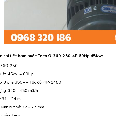
in chi tiết bơm nước Teco G-360-250-4P 60Hp 45Kw:
-360-250
suất: 45kw = 60Hp
p: 3 pha 380V – Tốc độ: 4P-1450
ợng: 320 – 480 m3/h
: 31 – 24 m
kính hút xả: 72 – 77 mm
 hiệu: Teco