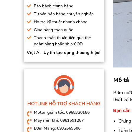
BƠM HÚT CHÂN KHÔNG
Bảo hành chính hãng
Tư vấn bán hàng chuyên nghiệp
BƠM ĐỊNH LƯỢNG
Hỗ trợ kỹ thuật nhanh chóng
MOTOR, HỘP GIẢM TỐC
Giao hàng toàn quốc
MÁY TẠO KHÍ NITO
Thanh toán thuận tiện qua thẻ
ngân hàng hoặc ship COD
Việt Á – Uy tín tạo dựng thương hiệu!
Mô tả
Bơm nướ
thiết kế 
HOTLINE HỖ TRỢ KHÁCH HÀNG
Bạn cần 
Motor giảm tốc: 0968320186
Máy nén khí: 0981591287
Chúng 
Bơm Màng: 0932669506
Toàn b