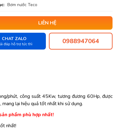
c:
Bơm nước Teco
LIÊN HỆ
CHAT ZALO
0988947064
ải đáp hỗ trợ tức thì
g/phút, công suất 45Kw, tương đương 60Hp, được
, mang lại hiệu quả tốt nhất khi sử dụng.
sản phẩm phù hợp nhất!
ốt nhất!