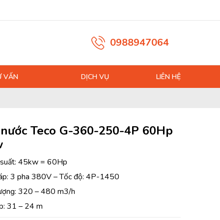
0988947064
Ư VẤN
DỊCH VỤ
LIÊN HỆ
nước Teco G-360-250-4P 60Hp
w
 suất: 45kw = 60Hp
áp: 3 pha 380V – Tốc độ: 4P-1450
ượng: 320 – 480 m3/h
p: 31 – 24 m