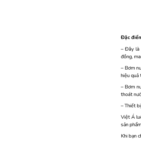
Đặc điể
– Đây là
đồng, man
– Bơm nư
hiệu quả 
– Bơm nư
thoát nướ
– Thiết b
Việt Á lu
sản phẩm 
Khi bạn c