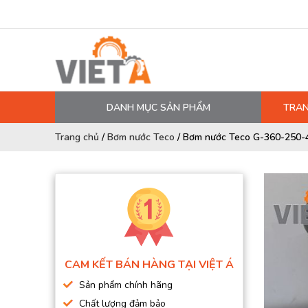
DANH MỤC SẢN PHẨM
TRAN
MÁY NÉN KHÍ
Trang chủ
/
Bơm nước Teco
/
Bơm nước Teco G-360-250
PHỤ TÙNG MÁY NÉN KHÍ
LỌC MÁY NÉN KHÍ
DẦU MÁY NÉN KHÍ
DÂY HƠI, ỐNG HƠI
MÁY SẤY KHÍ
CAM KẾT BÁN HÀNG TẠI VIỆT Á
BÌNH CHỨA KHÍ NÉN
Sản phẩm chính hãng
BƠM MÀNG KHÍ NÉN
Chất lượng đảm bảo