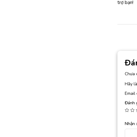
trợ bạn!
Đá
Chưa 
Hãy l
Email 
Đánh 
Nhận 