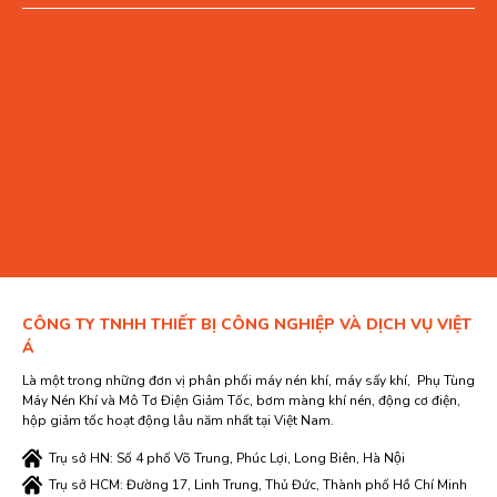
CÔNG TY TNHH THIẾT BỊ CÔNG NGHIỆP VÀ DỊCH VỤ VIỆT
Á
Là một trong những đơn vị phân phối máy nén khí, máy sấy khí, Phụ Tùng
Máy Nén Khí và Mô Tơ Điện Giảm Tốc, bơm màng khí nén, động cơ điện,
hộp giảm tốc hoạt động lâu năm nhất tại Việt Nam.
Trụ sở HN: Số 4 phố Võ Trung, Phúc Lợi, Long Biên, Hà Nội
Trụ sở HCM: Đường 17, Linh Trung, Thủ Đức, Thành phố Hồ Chí Minh