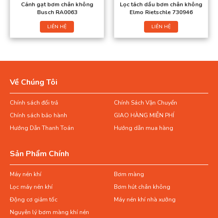
Cánh gạt bơm chân không
Lọc tách dầu bơm chân không
Busch RA0063
Elmo Rietschle 730946
LIÊN HỆ
LIÊN HỆ
Về Chúng Tôi
Chính sách đổi trả
Chính Sách Vận Chuyển
Chính sách bảo hành
GIAO HÀNG MIỄN PHÍ
Hướng Dẫn Thanh Toán
Hướng dẫn mua hàng
Sản Phẩm Chính
Máy nén khí
Bơm màng
Lọc máy nén khí
Bơm hút chân không
Động cơ giảm tốc
Máy nén khí nhà xưởng
Nguyên lý bơm màng khí nén