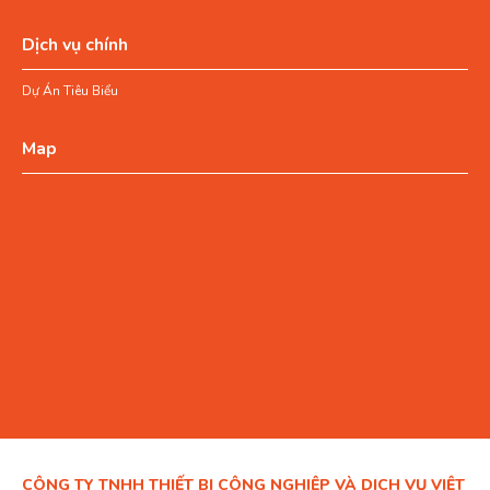
Dịch vụ chính
Dự Án Tiêu Biểu
Map
CÔNG TY TNHH THIẾT BỊ CÔNG NGHIỆP VÀ DỊCH VỤ VIỆT