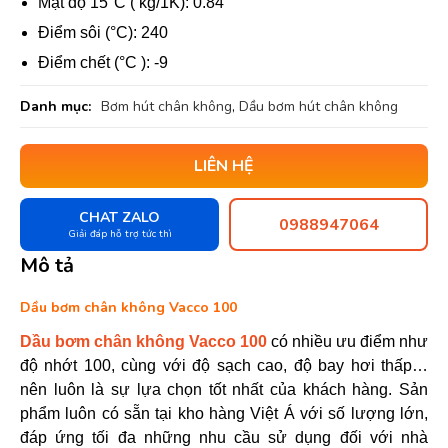
Mật độ 15°C ( kg/1K): 0.84
Điểm sôi (°C): 240
Điểm chết (°C ): -9
Danh mục:
Bơm hút chân không
,
Dầu bơm hút chân không
LIÊN HỆ
CHAT ZALO
0988947064
Giải đáp hỗ trợ tức thì
Mô tả
Dầu bơm chân không Vacco 100
Dầu bơm chân không Vacco 100
có nhiều ưu điểm như
độ nhớt 100, cùng với độ sạch cao, độ bay hơi thấp…
nên luôn là sự lựa chọn tốt nhất của khách hàng. Sản
phẩm luôn có sẵn tại kho hàng Việt Á với số lượng lớn,
đáp ứng tối đa những nhu cầu sử dụng đối với nhà