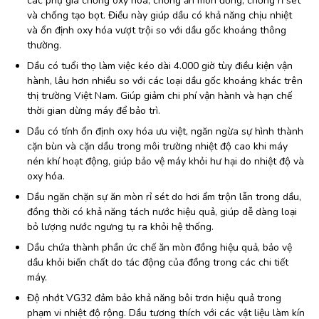
các phụ gia chống oxy hóa, chống ăn mòn đồng, chống rỉ sét
và chống tạo bọt. Điều này giúp dầu có khả năng chịu nhiệt
và ổn định oxy hóa vượt trội so với dầu gốc khoáng thông
thường.
Dầu có tuổi thọ làm việc kéo dài 4.000 giờ tùy điều kiện vận
hành, lâu hơn nhiều so với các loại dầu gốc khoáng khác trên
thị trường Việt Nam. Giúp giảm chi phí vận hành và hạn chế
thời gian dừng máy để bảo trì.
Dầu có tính ổn định oxy hóa ưu việt, ngăn ngừa sự hình thành
cặn bùn và cặn dầu trong môi trường nhiệt độ cao khi máy
nén khí hoạt động, giúp bảo vệ máy khỏi hư hại do nhiệt độ và
oxy hóa.
Dầu ngăn chặn sự ăn mòn rỉ sét do hơi ẩm trộn lẫn trong dầu,
đồng thời có khả năng tách nước hiệu quả, giúp dễ dàng loại
bỏ lượng nước ngưng tụ ra khỏi hệ thống.
Dầu chứa thành phần ức chế ăn mòn đồng hiệu quả, bảo vệ
dầu khỏi biến chất do tác động của đồng trong các chi tiết
máy.
Độ nhớt VG32 đảm bảo khả năng bôi trơn hiệu quả trong
phạm vi nhiệt độ rộng. Dầu tương thích với các vật liệu làm kín