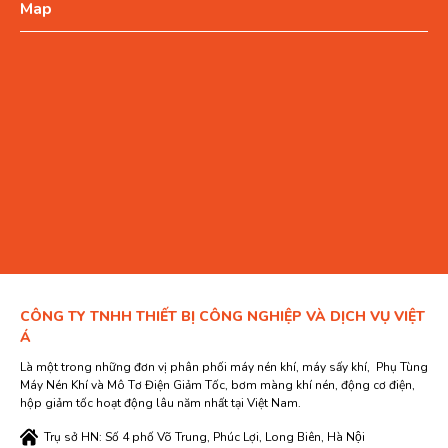
Map
CÔNG TY TNHH THIẾT BỊ CÔNG NGHIỆP VÀ DỊCH VỤ VIỆT
Á
Là một trong những đơn vị phân phối máy nén khí, máy sấy khí, Phụ Tùng
Máy Nén Khí và Mô Tơ Điện Giảm Tốc, bơm màng khí nén, động cơ điện,
hộp giảm tốc hoạt động lâu năm nhất tại Việt Nam.
Trụ sở HN: Số 4 phố Võ Trung, Phúc Lợi, Long Biên, Hà Nội