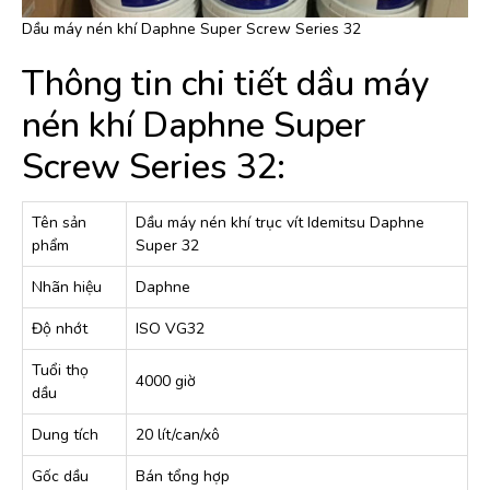
Dầu máy nén khí Daphne Super Screw Series 32
Thông tin chi tiết dầu máy
nén khí Daphne Super
Screw Series 32:
Tên sản
Dầu máy nén khí trục vít Idemitsu Daphne
phẩm
Super 32
Nhãn hiệu
Daphne
Độ nhớt
ISO VG32
Tuổi thọ
4000 giờ
dầu
Dung tích
20 lít/can/xô
Gốc dầu
Bán tổng hợp