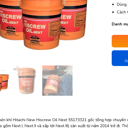
Dùng c
Cách 
Danh mụ
Gi
én khí Hitachi New Hiscrew Oil Next 55173321 gốc tổng hợp chuyên dù
o gồm Next I, Next II và sắp tới Next III) sản xuất từ năm 2014 trở đi. T