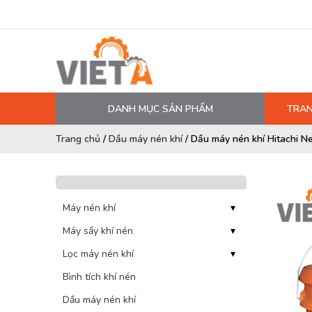
DANH MỤC SẢN PHẨM
TRAN
MÁY NÉN KHÍ
Trang chủ
/
Dầu máy nén khí
/
Dầu máy nén khí Hitachi N
PHỤ TÙNG MÁY NÉN KHÍ
LỌC MÁY NÉN KHÍ
DẦU MÁY NÉN KHÍ
Máy nén khí
▾
Máy sấy khí nén
DÂY HƠI, ỐNG HƠI
▾
Lọc máy nén khí
▾
MÁY SẤY KHÍ
Bình tích khí nén
BÌNH CHỨA KHÍ NÉN
Dầu máy nén khí
BƠM MÀNG KHÍ NÉN