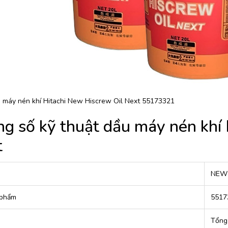
 máy nén khí Hitachi New Hiscrew Oil Next 55173321
g số kỹ thuật dầu máy nén khí
t
NEW 
 phẩm
5517
u
Tổng