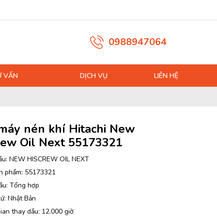
0988947064
Ư VẤN
DỊCH VỤ
LIÊN HỆ
máy nén khí Hitachi New
rew Oil Next 55173321
ầu: NEW HISCREW OIL NEXT
n phẩm: 55173321
ầu: Tổng hợp
xứ: Nhật Bản
ian thay dầu: 12.000 giờ