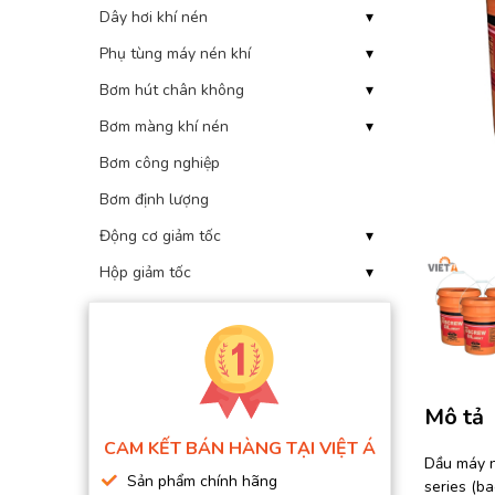
Dây hơi khí nén
▾
BƠM HÚT CHÂN KHÔNG
Phụ tùng máy nén khí
▾
BƠM ĐỊNH LƯỢNG
Bơm hút chân không
▾
MOTOR, HỘP GIẢM TỐC
Bơm màng khí nén
▾
MÁY TẠO KHÍ NITO
Bơm công nghiệp
Bơm định lượng
Động cơ giảm tốc
▾
Hộp giảm tốc
▾
Mô tả
CAM KẾT BÁN HÀNG TẠI VIỆT Á
Dầu máy n
Sản phẩm chính hãng
series (ba