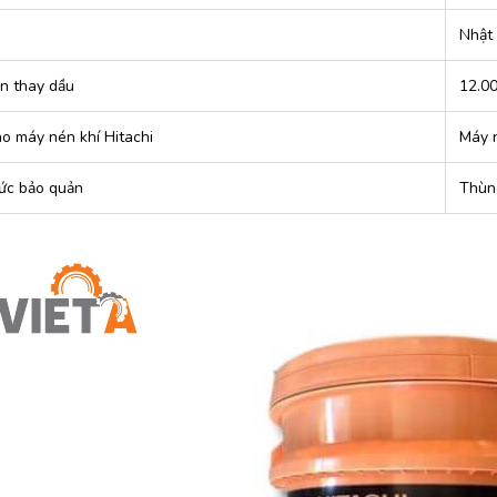
Nhật
an thay dầu
12.00
o máy nén khí Hitachi
Máy n
ức bảo quản
Thùng