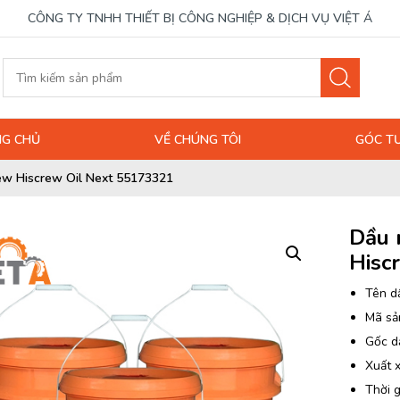
CÔNG TY TNHH THIẾT BỊ CÔNG NGHIỆP & DỊCH VỤ VIỆT Á
G CHỦ
VỀ CHÚNG TÔI
GÓC T
ew Hiscrew Oil Next 55173321
Dầu 
Hisc
Tên d
Mã sả
Gốc d
Xuất 
Thời g