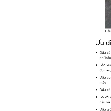
Dầu
Ưu đ
Dầu có 
phí bảo 
Sản xuấ
độ cao,
Dầu cun
máy.
Dầu có 
So với 
dầu và 
Dầu giú