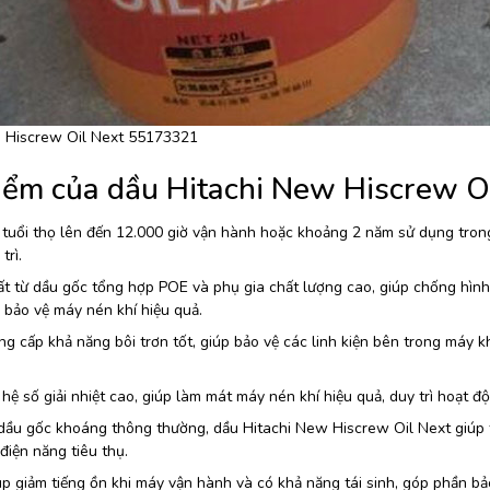
 Hiscrew Oil Next 55173321
iểm của dầu Hitachi New Hiscrew O
tuổi thọ lên đến 12.000 giờ vận hành hoặc khoảng 2 năm sử dụng trong 
trì.
t từ dầu gốc tổng hợp POE và phụ gia chất lượng cao, giúp chống hình
 bảo vệ máy nén khí hiệu quả.
g cấp khả năng bôi trơn tốt, giúp bảo vệ các linh kiện bên trong máy k
hệ số giải nhiệt cao, giúp làm mát máy nén khí hiệu quả, duy trì hoạt đ
dầu gốc khoáng thông thường, dầu Hitachi New Hiscrew Oil Next giúp t
điện năng tiêu thụ.
p giảm tiếng ồn khi máy vận hành và có khả năng tái sinh, góp phần bả