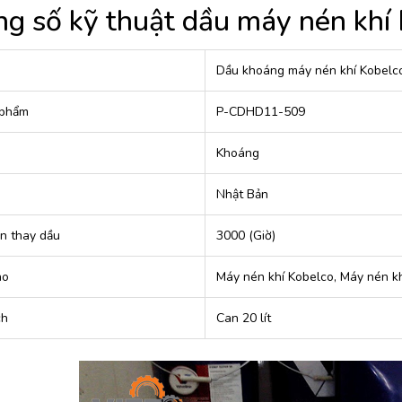
g số kỹ thuật dầu máy nén khí 
Dầu khoáng máy nén khí Kobelc
 phẩm
P-CDHD11-509
u
Khoáng
Nhật Bản
an thay dầu
3000 (Giờ)
ho
Máy nén khí Kobelco, Máy nén khí
ch
Can 20 lít