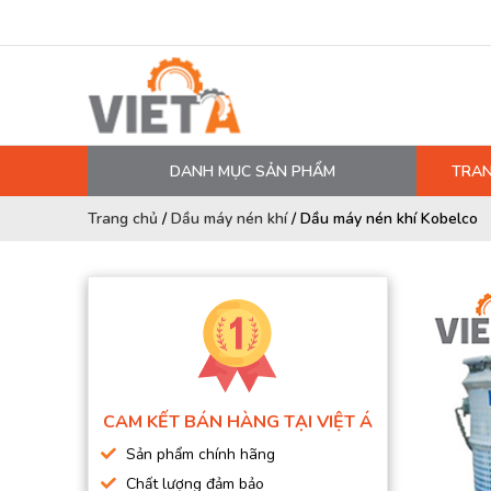
DANH MỤC SẢN PHẨM
TRAN
MÁY NÉN KHÍ
Trang chủ
/
Dầu máy nén khí
/
Dầu máy nén khí Kobelco
PHỤ TÙNG MÁY NÉN KHÍ
LỌC MÁY NÉN KHÍ
DẦU MÁY NÉN KHÍ
DÂY HƠI, ỐNG HƠI
MÁY SẤY KHÍ
CAM KẾT BÁN HÀNG TẠI VIỆT Á
BÌNH CHỨA KHÍ NÉN
Sản phẩm chính hãng
BƠM MÀNG KHÍ NÉN
Chất lượng đảm bảo