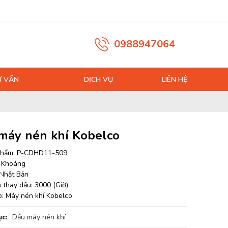
0988947064
Ư VẤN
DỊCH VỤ
LIÊN HỆ
máy nén khí Kobelco
phẩm: P-CDHD11-509
 Khoáng
 Nhật Bản
n thay dầu: 3000 (Giờ)
: Máy nén khí Kobelco
c:
Dầu máy nén khí