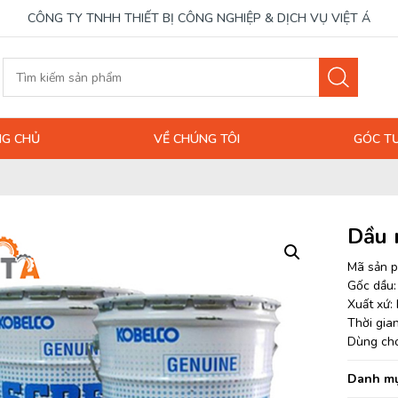
CÔNG TY TNHH THIẾT BỊ CÔNG NGHIỆP & DỊCH VỤ VIỆT Á
G CHỦ
VỀ CHÚNG TÔI
GÓC T
Dầu 
Mã sản 
Gốc dầu:
Xuất xứ:
Thời gia
Dùng cho
Danh mụ