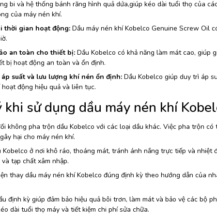
ng bi và hệ thống bánh răng hình quả dứa,giúp kéo dài tuổi thọ của các
ộng của máy nén khí.
i thời gian hoạt động:
Dầu máy nén khí Kobelco Genuine Screw Oil có 
iờ.
o an toàn cho thiết bị:
Dầu Kobelco có khả năng làm mát cao, giúp g
ết bị hoạt động an toàn và ổn định.
ì áp suất và lưu lượng khí nén ổn định:
Dầu Kobelco giúp duy trì áp s
 hoạt động hiệu quả và liên tục.
ý khi sử dụng dầu máy nén khí Kobel
ối không pha trộn dầu Kobelco với các loại dầu khác. Việc pha trộn c
gây hại cho máy nén khí.
 Kobelco ở nơi khô ráo, thoáng mát, tránh ánh nắng trực tiếp và nhiệt
 và tạp chất xâm nhập.
ện thay dầu máy nén khí Kobelco đúng định kỳ theo hướng dẫn của nhà
u định kỳ giúp đảm bảo hiệu quả bôi trơn, làm mát và bảo vệ các bộ ph
kéo dài tuổi thọ máy và tiết kiệm chi phí sửa chữa.