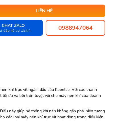
LIÊN HỆ
CHAT ZALO
0988947064
ải đáp hỗ trợ tức thì
 nén khí trục vít ngâm dầu của Kobelco. Với các thành
 tối ưu và bôi trơn tuyệt vời cho máy nén khí của doanh
 Điều này giúp hệ thống khí nén không gặp phải hiện tượng
o các loại máy nén khí trục vít hoạt động trong điều kiện