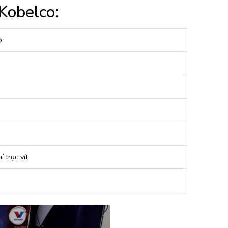
Kobelco:
o
 trục vít