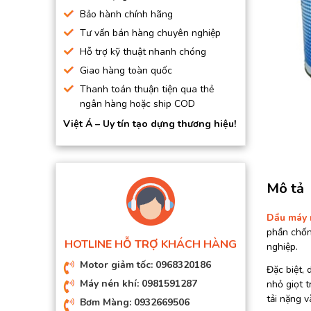
BƠM HÚT CHÂN KHÔNG
Bảo hành chính hãng
Tư vấn bán hàng chuyên nghiệp
BƠM ĐỊNH LƯỢNG
Hỗ trợ kỹ thuật nhanh chóng
MOTOR, HỘP GIẢM TỐC
Giao hàng toàn quốc
MÁY TẠO KHÍ NITO
Thanh toán thuận tiện qua thẻ
ngân hàng hoặc ship COD
Việt Á – Uy tín tạo dựng thương hiệu!
Mô tả
Dầu máy 
phần chốn
HOTLINE HỖ TRỢ KHÁCH HÀNG
nghiệp.
Motor giảm tốc: 0968320186
Đặc biệt,
Máy nén khí: 0981591287
nhỏ giọt t
tải nặng v
Bơm Màng: 0932669506