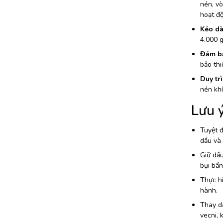
nén, vò
hoạt đ
Kéo dà
4.000 g
Đảm bả
bảo thi
Duy tr
nén khí
Lưu 
Tuyệt đ
dầu và 
Giữ dầu
bụi bẩn
Thực hi
hành.
Thay dầ
vecni, 