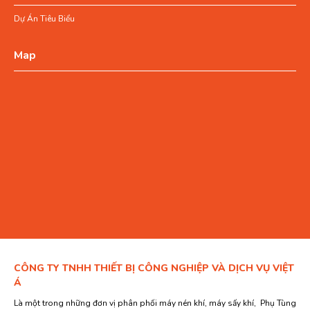
Dự Án Tiêu Biểu
Map
CÔNG TY TNHH THIẾT BỊ CÔNG NGHIỆP VÀ DỊCH VỤ VIỆT
Á
Là một trong những đơn vị phân phối máy nén khí, máy sấy khí, Phụ Tùng