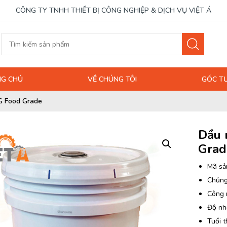
CÔNG TY TNHH THIẾT BỊ CÔNG NGHIỆP & DỊCH VỤ VIỆT Á
G CHỦ
VỀ CHÚNG TÔI
GÓC T
FG Food Grade
Dầu 
Grad
Mã sả
Chủng
Công n
Độ nh
Tuổi t