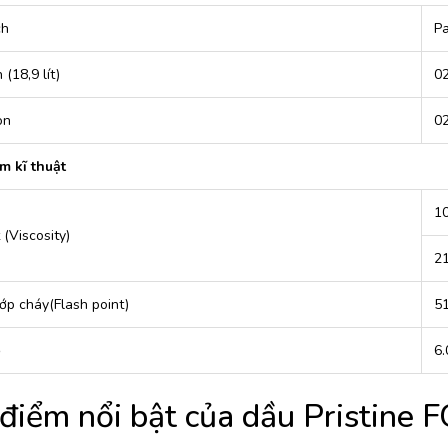
ch
P
 (18,9 lít)
0
on
0
m kĩ thuật
10
(Viscosity)
21
ớp cháy(Flash point)
51
ọ
6.
điểm nổi bật của dầu Pristine 