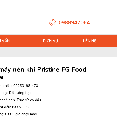
0988947064
Ư VẤN
DỊCH VỤ
LIÊN HỆ
máy nén khí Pristine FG Food
e
n phẩm: 02250196-470
 loại: Dầu tổng hợp
ghệ nén: Trục vít có dầu
ớt dầu: ISO VG 32
họ: 6.000 giờ chạy máy