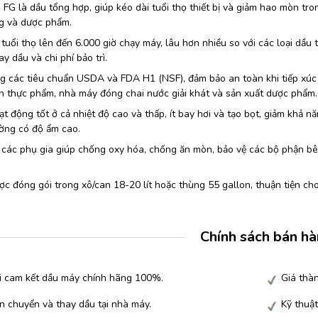
e FG là dầu tổng hợp, giúp kéo dài tuổi thọ thiết bị và giảm hao mòn tr
g và dược phẩm.
tuổi thọ lên đến 6.000 giờ chạy máy, lâu hơn nhiều so với các loại dầu
ay dầu và chi phí bảo trì.
g các tiêu chuẩn USDA và FDA H1 (NSF), đảm bảo an toàn khi tiếp xúc
n thực phẩm, nhà máy đóng chai nước giải khát và sản xuất dược phẩm.
t động tốt ở cả nhiệt độ cao và thấp, ít bay hơi và tạo bọt, giảm khả n
ờng có độ ẩm cao.
các phụ gia giúp chống oxy hóa, chống ăn mòn, bảo vệ các bộ phận bê
c đóng gói trong xô/can 18-20 lít hoặc thùng 55 gallon, thuận tiện ch
Chính sách bán h
i cam kết dầu máy chính hãng 100%.
Giá thàn
n chuyển và thay dầu tại nhà máy.
Kỹ thuật