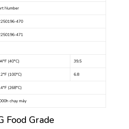
art Number
2250196-470
2250196-471
4°F (40°C)
39,5
2°F (100°C)
6.8
4°F (268°C)
000h chạy máy
FG Food Grade