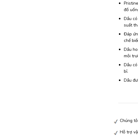
Pristin
đồ uốn
Dầu có 
suất th
Đáp ứn
chế biế
Dầu hoạ
môi trư
Dầu có 
bỉ.
Dầu đượ
Chúng tô
Hỗ trợ vậ