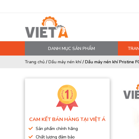
DANH MỤC SẢN PHẨM
TRAN
MÁY NÉN KHÍ
Trang chủ
/
Dầu máy nén khí
/
Dầu máy nén khí Pristine 
PHỤ TÙNG MÁY NÉN KHÍ
LỌC MÁY NÉN KHÍ
DẦU MÁY NÉN KHÍ
DÂY HƠI, ỐNG HƠI
MÁY SẤY KHÍ
CAM KẾT BÁN HÀNG TẠI VIỆT Á
BÌNH CHỨA KHÍ NÉN
Sản phẩm chính hãng
BƠM MÀNG KHÍ NÉN
Chất lượng đảm bảo