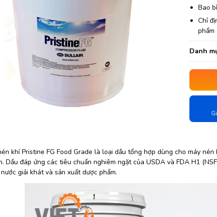
Bao bì
Chỉ đị
phẩm
Danh mụ
Gi
én khí Pristine FG Food Grade là loại dầu tổng hợp dùng cho máy nén 
. Dầu đáp ứng các tiêu chuẩn nghiêm ngặt của USDA và FDA H1 (NSF)
 nước giải khát và sản xuất dược phẩm.