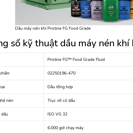
Dầu máy nén khí Pristine FG Food Grade
g số kỹ thuật dầu máy nén khí 
Pristine FG™ Food Grade Fluid
 phẩm
02250196-470
oại
Dầu tổng hợp
ghệ nén
Trục vít có dầu
 dầu
ISO VG 32
ọ
6.000 giờ chạy máy