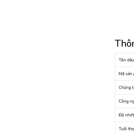
Thôn
Tên dầu
Mã sản
Chủng l
Công n
Độ nhớt
Tuổi th