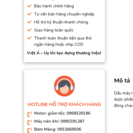
BƠM HÚT CHÂN KHÔNG
Bảo hành chính hãng
Tư vấn bán hàng chuyên nghiệp
BƠM ĐỊNH LƯỢNG
Hỗ trợ kỹ thuật nhanh chóng
MOTOR, HỘP GIẢM TỐC
Giao hàng toàn quốc
MÁY TẠO KHÍ NITO
Thanh toán thuận tiện qua thẻ
ngân hàng hoặc ship COD
Việt Á – Uy tín tạo dựng thương hiệu!
Mô tả
Dầu máy n
dược phẩm
HOTLINE HỖ TRỢ KHÁCH HÀNG
đóng chai
Motor giảm tốc: 0968320186
Máy nén khí: 0981591287
Bơm Màng: 0932669506