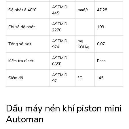
ASTM D
Độ nhớt ở 40°C
mm²/s
47,28
445
ASTM D
Chỉ số độ nhớt
109
2270
ASTM D
mg
Tổng số axit
0,07
974
KOH/g
ASTM D
Kiểm tra rỉ sét
Pass
665B
ASTM D
Điểm đổ
°C
-45
97
Dầu máy nén khí piston mini
Automan