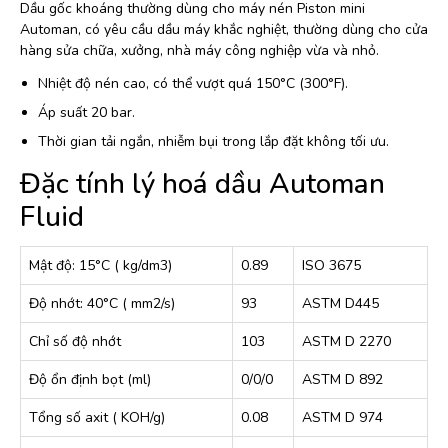
Dầu gốc khoáng thường dùng cho máy nén Piston mini
Automan, có yêu cầu dầu máy khắc nghiệt, thường dùng cho cửa
hàng sửa chữa, xưởng, nhà máy công nghiệp vừa và nhỏ.
Nhiệt độ nén cao, có thể vượt quá 150°C (300°F).
Áp suất 20 bar.
Thời gian tải ngắn, nhiễm bụi trong lắp đặt không tối ưu.
Đặc tính lý hoá dầu Automan
Fluid
Mật độ: 15°C ( kg/dm3)
0.89
ISO 3675
Độ nhớt: 40°C ( mm2/s)
93
ASTM D445
Chỉ số độ nhớt
103
ASTM D 2270
Độ ổn định bọt (ml)
0/0/0
ASTM D 892
Tổng số axit ( KOH/g)
0.08
ASTM D 974