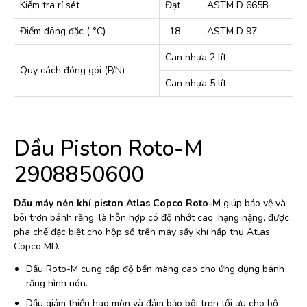
Kiểm tra rỉ sét
Đạt
ASTM D 665B
Điểm đông đặc ( °C)
-18
ASTM D 97
Can nhựa 2 lít
Quy cách đóng gói (P/N)
Can nhựa 5 lít
Dầu Piston Roto-M
2908850600
Dầu máy nén khí piston Atlas Copco Roto-M
giúp bảo vệ và
bôi trơn bánh răng, là hỗn hợp có độ nhớt cao, hạng nặng, được
pha chế đặc biệt cho hộp số trên máy sấy khí hấp thụ Atlas
Copco MD.
Dầu Roto-M cung cấp độ bền màng cao cho ứng dụng bánh
răng hình nón.
Dầu giảm thiểu hao mòn và đảm bảo bôi trơn tối ưu cho bộ