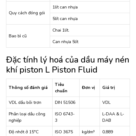
1lít can nhựa
Quy cách đóng gói
5lít can nhựa
Chai 1lít.
Bao bì cũ
Can nhựa 5lít
Đặc tính lý hoá của dầu máy nén
khí piston L Piston Fluid
Tiêu
Thông số đánh giá
Đơn vị
Giá trị
chuẩn
VDL dầu bôi trơn
DIN 51506
VDL
Phân loại dầu công
ISO 6743-
L-DAA & L-
nghiệp
3
DAB
Độ nhớt ở 15°C
ISO 3675
kg/dm³
0,889