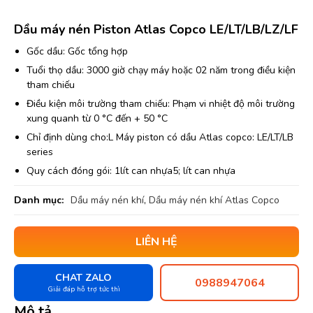
Dầu máy nén Piston Atlas Copco LE/LT/LB/LZ/LF
Gốc dầu: Gốc tổng hợp
Tuổi thọ dầu: 3000 giờ chạy máy hoặc 02 năm trong điều kiện
tham chiếu
Điều kiện môi trường tham chiếu: Phạm vi nhiệt độ môi trường
xung quanh từ 0 °C đến + 50 °C
Chỉ định dùng cho:L Máy piston có dầu Atlas copco: LE/LT/LB
series
Quy cách đóng gói: 1lít can nhựa5; lít can nhựa
Danh mục:
Dầu máy nén khí
,
Dầu máy nén khí Atlas Copco
LIÊN HỆ
CHAT ZALO
0988947064
Giải đáp hỗ trợ tức thì
Mô tả