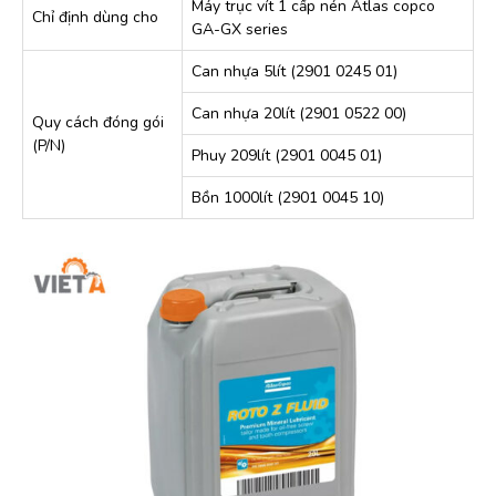
Máy trục vít 1 cấp nén Atlas copco
Chỉ định dùng cho
GA-GX series
Can nhựa 5lít (2901 0245 01)
Can nhựa 20lít (2901 0522 00)
Quy cách đóng gói
(P/N)
Phuy 209lít (2901 0045 01)
Bồn 1000lít (2901 0045 10)