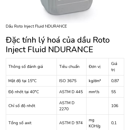
Dầu Roto Inject Fluid NDURANCE
Đặc tính lý hoá của dầu Roto
Inject Fluid NDURANCE
Giá
Thông số đánh giá
Tiêu chuẩn
Đơn vị
trị
Mật độ tại 15°C
ISO 3675
kg/dm³
0,87
Độ nhớt tại 40°C
ASTM D 445
mm²/s
55
ASTM D
Chỉ số độ nhớt
106
2270
mg
Tổng số axit
ASTM D 974
0,1
KOH/g