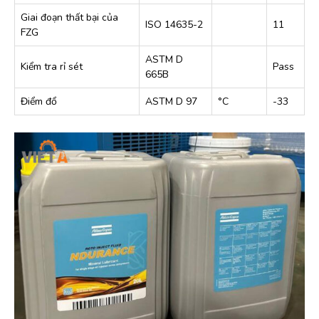
Giai đoạn thất bại của
ISO 14635-2
11
FZG
ASTM D
Kiểm tra rỉ sét
Pass
665B
Điểm đổ
ASTM D 97
°C
-33