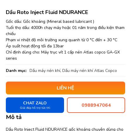
Dầu Roto Inject Fluid NDURANCE
Gốc dầu: Gốc khoáng (Mineral based lubricant )
Tuổi thọ dầu: 4000h chạy máy hoặc 01 năm trong điều kiện tham
chiếu
Phạm vi nhiệt độ môi trường xung quanh từ 0 °C đến + 30 °C
Áp suất hoạt động tối đa 13bar
Chỉ định dùng cho: Máy trục vít 1 cấp nén Atlas copco GA-GX
series
Danh mục:
Dầu máy nén khí
,
Dầu máy nén khí Atlas Copco
LIÊN HỆ
CHAT ZALO
0988947064
Giải đáp hỗ trợ tức thì
Mô tả
Dầu Roto Inject Fluid NDURANCE gốc khoáng chuyên dùng cho