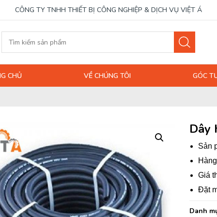
CÔNG TY TNHH THIẾT BỊ CÔNG NGHIỆP & DỊCH VỤ VIỆT Á
G CHỦ
VỀ CHÚNG TÔI
GÓC T
Dây 
Sản p
Hàng 
Giá t
Đặt m
Danh mụ