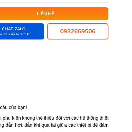
LIÊN HỆ
CHAT ZALO
0932669506
ải đáp hỗ trợ tức thì
 cầu của bạn!
oại phụ kiện không thể thiếu đối với các hệ thống thiết
 dẫn hơi, dẫn khí qua lại giữa các thiết bị để đảm