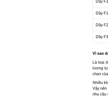
Dây F
Dây F
Dây F
Dây F
Vì sao d
Là loại 
lượng tu
chọn của
Nhiều kíc
Vậy nên 
nhu cầu 