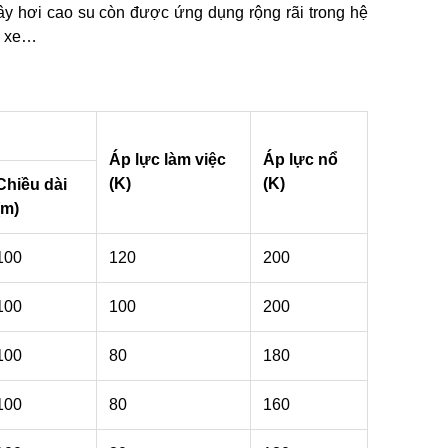
y hơi cao su còn được ứng dụng rộng rãi trong hệ
a xe…
Áp lực làm việc
Áp lực nổ
(K)
(K)
Chiều dài
(m)
100
120
200
100
100
200
100
80
180
100
80
160