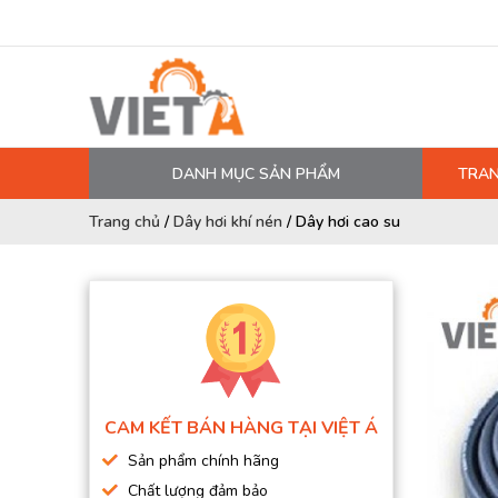
DANH MỤC SẢN PHẨM
TRAN
MÁY NÉN KHÍ
Trang chủ
/
Dây hơi khí nén
/
Dây hơi cao su
PHỤ TÙNG MÁY NÉN KHÍ
LỌC MÁY NÉN KHÍ
DẦU MÁY NÉN KHÍ
DÂY HƠI, ỐNG HƠI
MÁY SẤY KHÍ
CAM KẾT BÁN HÀNG TẠI VIỆT Á
BÌNH CHỨA KHÍ NÉN
Sản phẩm chính hãng
BƠM MÀNG KHÍ NÉN
Chất lượng đảm bảo