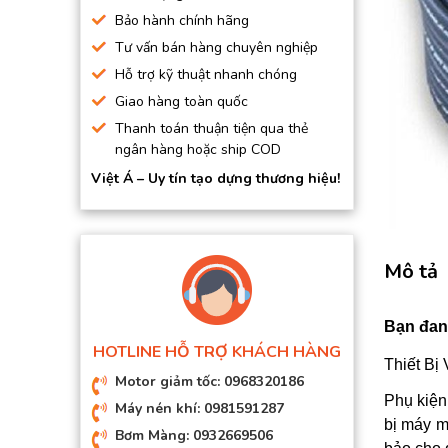
BƠM HÚT CHÂN KHÔNG
Bảo hành chính hãng
Tư vấn bán hàng chuyên nghiệp
BƠM ĐỊNH LƯỢNG
Hỗ trợ kỹ thuật nhanh chóng
MOTOR, HỘP GIẢM TỐC
Giao hàng toàn quốc
MÁY TẠO KHÍ NITO
Thanh toán thuận tiện qua thẻ
ngân hàng hoặc ship COD
Việt Á – Uy tín tạo dựng thương hiệu!
Mô tả
Bạn đang
HOTLINE HỖ TRỢ KHÁCH HÀNG
Thiết Bị
Motor giảm tốc: 0968320186
Phụ kiệ
Máy nén khí: 0981591287
bị máy m
Bơm Màng: 0932669506