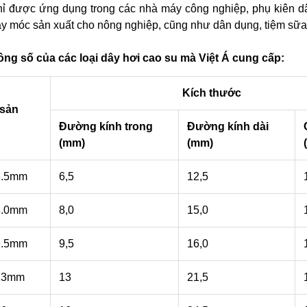
ỉ được ứng dụng trong các nhà máy công nghiệp, phụ kiên dâ
y móc sản xuất cho nông nghiệp, cũng như dân dụng, tiệm sữ
ng số của các loại dây hơi cao su mà Việt Á cung cấp:
Kích thước
 sản
Đường kính trong
Đường kính dài
(mm)
(mm)
6.5mm
6,5
12,5
8.0mm
8,0
15,0
9.5mm
9,5
16,0
13mm
13
21,5