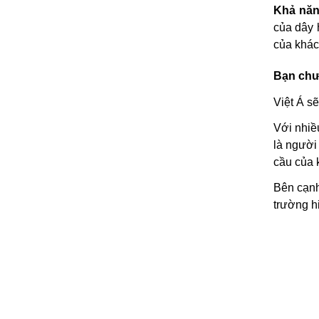
Khả năng
của dây 
của khác
Bạn chưa
Việt Á s
Với nhiều
là người
cầu của 
Bên cạnh 
trường h