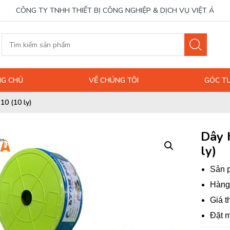
CÔNG TY TNHH THIẾT BỊ CÔNG NGHIỆP & DỊCH VỤ VIỆT Á
G CHỦ
VỀ CHÚNG TÔI
GÓC T
10 (10 ly)
Dây 
ly)
Sản p
Hàng 
Giá t
Đặt m