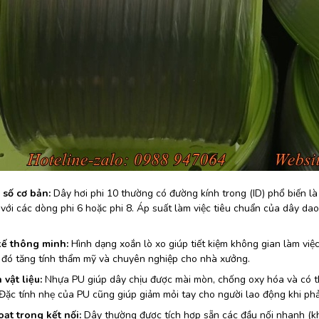
số cơ bản:
Dây hơi phi 10 thường có đường kính trong (ID) phổ biến là
với các dòng phi 6 hoặc phi 8. Áp suất làm việc tiêu chuẩn của dây dao
kế thông minh:
Hình dạng xoắn lò xo giúp tiết kiệm không gian làm việc 
 đó tăng tính thẩm mỹ và chuyên nghiệp cho nhà xưởng.
vật liệu:
Nhựa PU giúp dây chịu được mài mòn, chống oxy hóa và có th
 Đặc tính nhẹ của PU cũng giúp giảm mỏi tay cho người lao động khi phải
oạt trong kết nối:
Dây thường được tích hợp sẵn các đầu nối nhanh (khớ