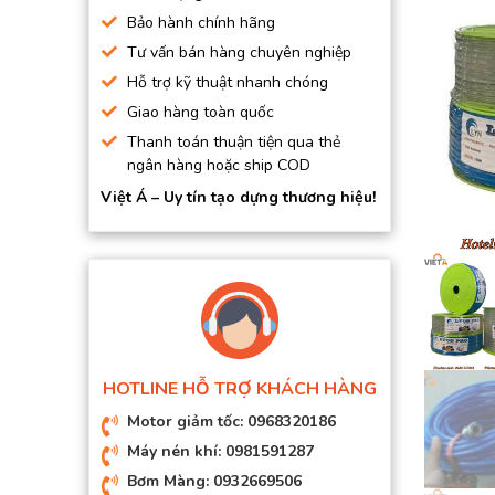
BƠM HÚT CHÂN KHÔNG
Bảo hành chính hãng
Tư vấn bán hàng chuyên nghiệp
BƠM ĐỊNH LƯỢNG
Hỗ trợ kỹ thuật nhanh chóng
MOTOR, HỘP GIẢM TỐC
Giao hàng toàn quốc
MÁY TẠO KHÍ NITO
Thanh toán thuận tiện qua thẻ
ngân hàng hoặc ship COD
Việt Á – Uy tín tạo dựng thương hiệu!
HOTLINE HỖ TRỢ KHÁCH HÀNG
Motor giảm tốc: 0968320186
Máy nén khí: 0981591287
Bơm Màng: 0932669506