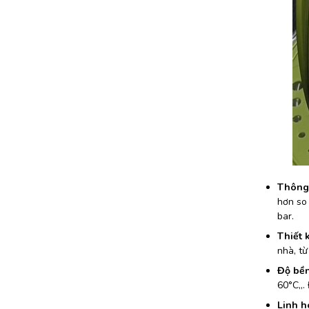
Thông 
hơn so 
bar.
Thiết 
nhà, từ
Độ bền 
60°C,,.
Linh h