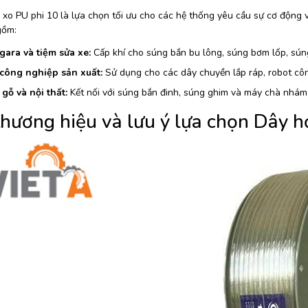
 xo PU phi 10 là lựa chọn tối ưu cho các hệ thống yêu cầu sự cơ động 
gồm:
gara và tiệm sửa xe:
Cấp khí cho súng bắn bu lông, súng bơm lốp, súng x
công nghiệp sản xuất:
Sử dụng cho các dây chuyền lắp ráp, robot cô
gỗ và nội thất:
Kết nối với súng bắn đinh, súng ghim và máy chà nhám
thương hiệu và lưu ý lựa chọn
Dây h