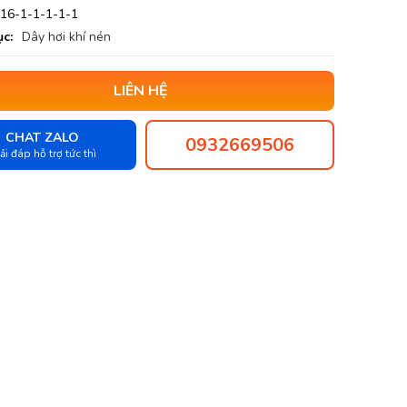
16-1-1-1-1-1
c:
Dây hơi khí nén
LIÊN HỆ
CHAT ZALO
0932669506
ải đáp hỗ trợ tức thì