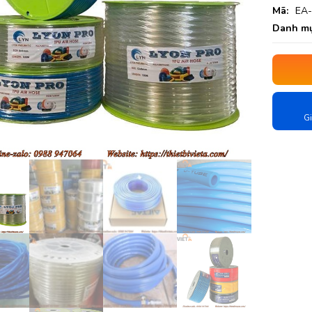
Mã:
EA-
Danh mụ
Gi