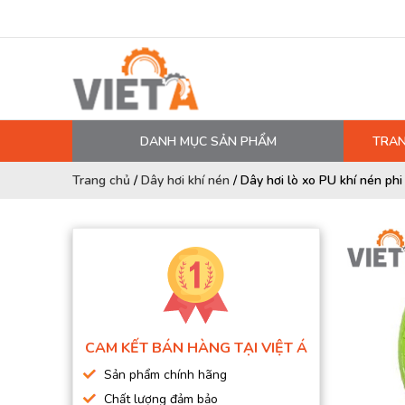
DANH MỤC SẢN PHẨM
TRAN
MÁY NÉN KHÍ
Trang chủ
/
Dây hơi khí nén
/
Dây hơi lò xo PU khí nén phi 
PHỤ TÙNG MÁY NÉN KHÍ
LỌC MÁY NÉN KHÍ
DẦU MÁY NÉN KHÍ
DÂY HƠI, ỐNG HƠI
MÁY SẤY KHÍ
CAM KẾT BÁN HÀNG TẠI VIỆT Á
BÌNH CHỨA KHÍ NÉN
Sản phẩm chính hãng
BƠM MÀNG KHÍ NÉN
Chất lượng đảm bảo