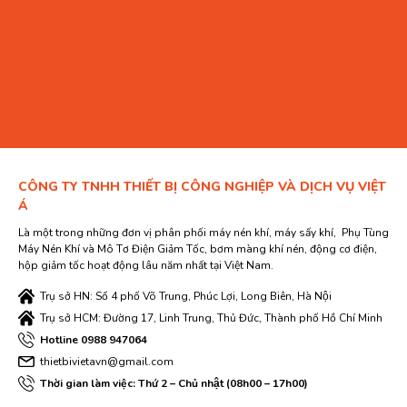
CÔNG TY TNHH THIẾT BỊ CÔNG NGHIỆP VÀ DỊCH VỤ VIỆT
Á
Là một trong những đơn vị phân phối máy nén khí, máy sấy khí, Phụ Tùng
Máy Nén Khí và Mô Tơ Điện Giảm Tốc, bơm màng khí nén, động cơ điện,
hộp giảm tốc hoạt động lâu năm nhất tại Việt Nam.
Trụ sở HN: Số 4 phố Võ Trung, Phúc Lợi, Long Biên, Hà Nội
Trụ sở HCM: Đường 17, Linh Trung, Thủ Đức, Thành phố Hồ Chí Minh
Hotline 0988 947064
thietbivietavn@gmail.com
Thời gian làm việc: Thứ 2 – Chủ nhật (08h00 – 17h00)