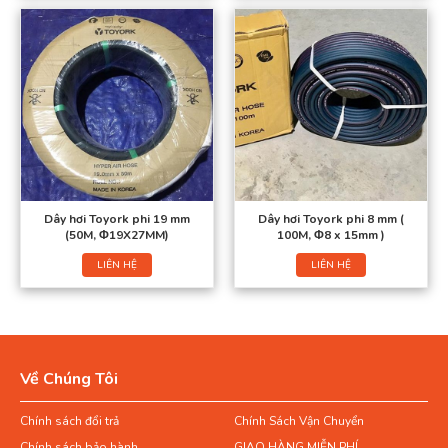
Dây hơi Toyork phi 19 mm
Dây hơi Toyork phi 8 mm (
(50M, Φ19X27MM)
100M, Φ8 x 15mm )
LIÊN HỆ
LIÊN HỆ
Về Chúng Tôi
Chính sách đổi trả
Chính Sách Vận Chuyển
Chính sách bảo hành
GIAO HÀNG MIỄN PHÍ