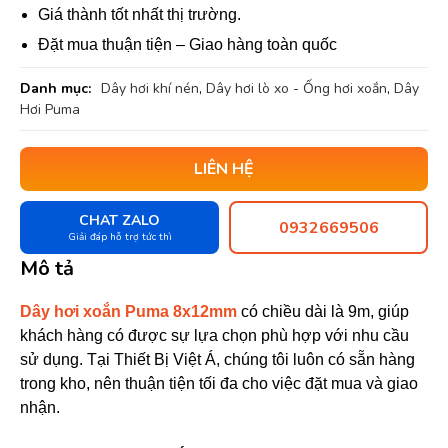
Giá thành tốt nhất thị trường.
Đặt mua thuận tiện – Giao hàng toàn quốc
Danh mục:
Dây hơi khí nén
,
Dây hơi lò xo - Ống hơi xoắn
,
Dây
Hơi Puma
LIÊN HỆ
CHAT ZALO
0932669506
Giải đáp hỗ trợ tức thì
Mô tả
Dây hơi xoắn Puma 8x12mm
có chiều dài là 9m, giúp
khách hàng có được sự lựa chọn phù hợp với nhu cầu
sử dụng. Tại
Thiết Bị Việt Á
, chúng tôi luôn có sẵn hàng
trong kho, nên thuận tiện tối đa cho việc đặt mua và giao
nhận.