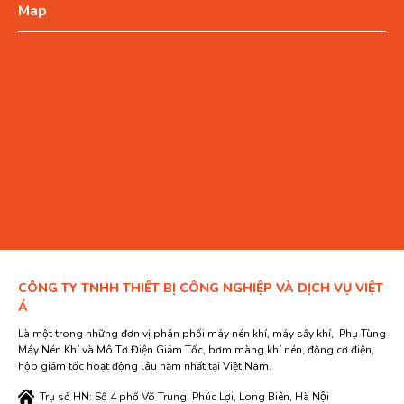
Map
CÔNG TY TNHH THIẾT BỊ CÔNG NGHIỆP VÀ DỊCH VỤ VIỆT
Á
Là một trong những đơn vị phân phối máy nén khí, máy sấy khí, Phụ Tùng
Máy Nén Khí và Mô Tơ Điện Giảm Tốc, bơm màng khí nén, động cơ điện,
hộp giảm tốc hoạt động lâu năm nhất tại Việt Nam.
Trụ sở HN: Số 4 phố Võ Trung, Phúc Lợi, Long Biên, Hà Nội