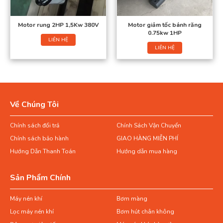
Motor rung 2HP 1,5Kw 380V
Motor giảm tốc bánh răng
0.75kw 1HP
LIÊN HỆ
LIÊN HỆ
Về Chúng Tôi
Chính sách đổi trả
Chính Sách Vận Chuyển
Chính sách bảo hành
GIAO HÀNG MIỄN PHÍ
Hướng Dẫn Thanh Toán
Hướng dẫn mua hàng
Sản Phẩm Chính
Máy nén khí
Bơm màng
Lọc máy nén khí
Bơm hút chân không