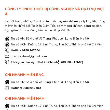
CÔNG TY TNHH THIẾT BỊ CÔNG NGHIỆP VÀ DỊCH VỤ VIỆT
Á
Là một trong những đơn vị phân phối máy nén khí, máy sấy khí, Phụ Tùng
Máy Nén Khí và Mô Tơ Điện Giảm Tốc, bơm màng khí nén, động cơ điện,
hộp giảm tốc hoạt động lâu năm nhất tại Việt Nam.
Trụ sở HN: Số 4 phố Võ Trung, Phúc Lợi, Long Biên, Hà Nội
Trụ sở HCM: Đường 17, Linh Trung, Thủ Đức, Thành phố Hồ Chí Minh
Hotline 0988 947064
thietbivietavn@gmail.com
Thời gian làm việc: Thứ 2 – Chủ nhật (08h00 – 17h00)
CHI NHÁNH MIỀN BĂC
Trụ sở HN: Số 4 phố Võ Trung, Phúc Lợi, Long Biên, Hà Nội
Hotline: 0988 947 064
CHI NHÁNH MIỀN NAM
Trụ sở HCM: Đường 17, Linh Trung, Thủ Đức, Thành phố Hồ Chí Minh