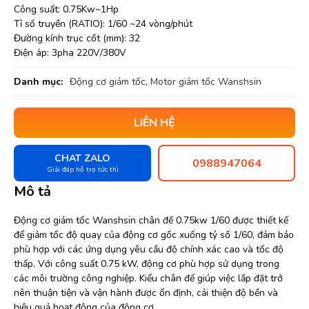
Công suất: 0.75Kw~1Hp
Tỉ số truyền (RATIO): 1/60 ~24 vòng/phút
Đường kính trục cốt (mm): 32
Điện áp: 3pha 220V/380V
Danh mục:
Động cơ giảm tốc
,
Motor giảm tốc Wanshsin
LIÊN HỆ
CHAT ZALO
0988947064
Giải đáp hỗ trợ tức thì
Mô tả
Động cơ giảm tốc Wanshsin chân đế 0.75kw 1/60 được thiết kế
để giảm tốc độ quay của động cơ gốc xuống tỷ số 1/60, đảm bảo
phù hợp với các ứng dụng yêu cầu độ chính xác cao và tốc độ
thấp. Với công suất 0.75 kW, động cơ phù hợp sử dụng trong
các môi trường công nghiệp. Kiểu chân đế giúp việc lắp đặt trở
nên thuận tiện và vận hành được ổn định, cải thiện độ bền và
hiệu quả hoạt động của động cơ.