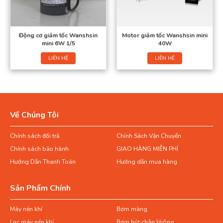
Động cơ giảm tốc Wanshsin
Motor giảm tốc Wanshsin mini
mini 6W 1/5
40W
LIÊN HỆ
LIÊN HỆ
Về Chúng Tôi
Chính sách đổi trả
Chính Sách Vận Chuyển
Chính sách bảo hành
GIAO HÀNG MIỄN PHÍ
Hướng Dẫn Thanh Toán
Hướng dẫn mua hàng
Sản Phẩm Chính
Máy nén khí
Bơm màng
Lọc máy nén khí
Bơm hút chân không