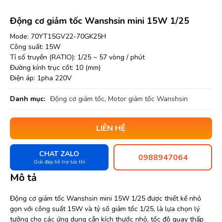
Động cơ giảm tốc Wanshsin mini 15W 1/25
Mode: 70YT15GV22-70GK25H
Công suất: 15W
Tỉ số truyền (RATIO): 1/25 ~ 57 vòng / phút
Đường kính trục cốt: 10 (mm)
Điện áp: 1pha 220V
Danh mục:
Động cơ giảm tốc
,
Motor giảm tốc Wanshsin
LIÊN HỆ
CHAT ZALO
0988947064
Giải đáp hỗ trợ tức thì
Mô tả
Động cơ giảm tốc Wanshsin mini 15W 1/25 được thiết kế nhỏ
gọn với công suất 15W và tỷ số giảm tốc 1/25, là lựa chọn lý
tưởng cho các ứng dụng cần kích thước nhỏ, tốc độ quay thấp