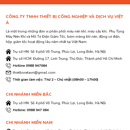
CÔNG TY TNHH THIẾT BỊ CÔNG NGHIỆP VÀ DỊCH VỤ VIỆT
Á
Là một trong những đơn vị phân phối máy nén khí, máy sấy khí, Phụ Tùng
Máy Nén Khí và Mô Tơ Điện Giảm Tốc, bơm màng khí nén, động cơ điện,
hộp giảm tốc hoạt động lâu năm nhất tại Việt Nam.
Trụ sở HN: Số 4 phố Võ Trung, Phúc Lợi, Long Biên, Hà Nội
Trụ sở HCM: Đường 17, Linh Trung, Thủ Đức, Thành phố Hồ Chí Minh
Hotline 0988 947064
thietbivietavn@gmail.com
Thời gian làm việc: Thứ 2 – Chủ nhật (08h00 – 17h00)
CHI NHÁNH MIỀN BĂC
Trụ sở HN: Số 4 phố Võ Trung, Phúc Lợi, Long Biên, Hà Nội
Hotline: 0988 947 064
CHI NHÁNH MIỀN NAM