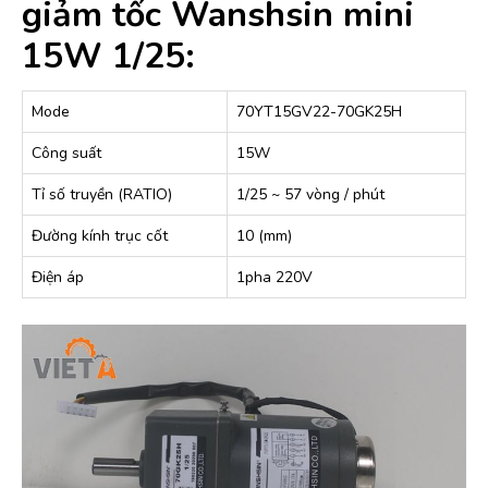
giảm tốc Wanshsin mini
15W 1/25:
Mode
70YT15GV22-70GK25H
Công suất
15W
Tỉ số truyền (RATIO)
1/25 ~ 57 vòng / phút
Đường kính trục cốt
10 (mm)
Điện áp
1pha 220V