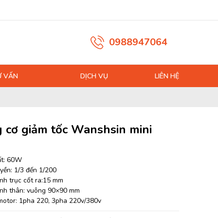
0988947064
Ư VẤN
DỊCH VỤ
LIÊN HỆ
 cơ giảm tốc Wanshsin mini
ất: 60W
uyền: 1/3 đến 1/200
nh trục cốt ra:15 mm
nh thân: vuông 90×90 mm
motor: 1pha 220, 3pha 220v/380v