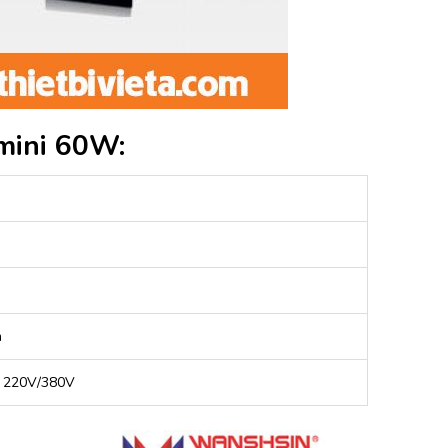
mini 60W:
m
a 220V/380V