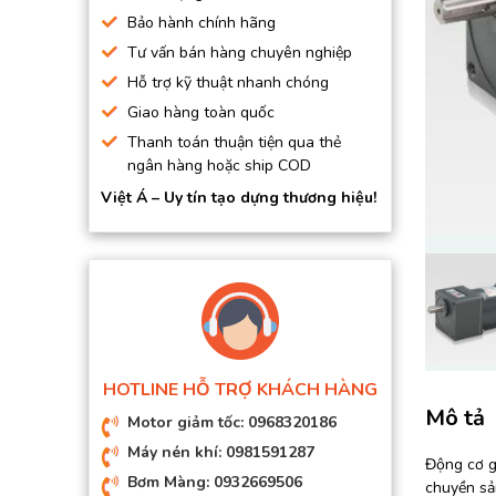
BƠM HÚT CHÂN KHÔNG
Bảo hành chính hãng
Tư vấn bán hàng chuyên nghiệp
BƠM ĐỊNH LƯỢNG
Hỗ trợ kỹ thuật nhanh chóng
MOTOR, HỘP GIẢM TỐC
Giao hàng toàn quốc
MÁY TẠO KHÍ NITO
Thanh toán thuận tiện qua thẻ
ngân hàng hoặc ship COD
Việt Á – Uy tín tạo dựng thương hiệu!
HOTLINE HỖ TRỢ KHÁCH HÀNG
Mô tả
Motor giảm tốc: 0968320186
Máy nén khí: 0981591287
Động cơ g
Bơm Màng: 0932669506
chuyền sản