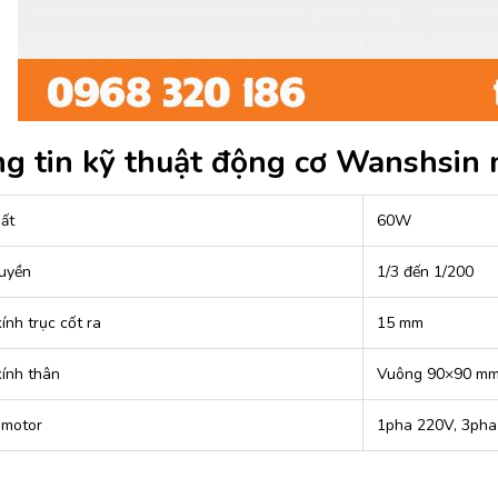
g tin kỹ thuật động cơ Wanshsin 
ất
60W
ruyền
1/3 đến 1/200
ính trục cốt ra
15 mm
ính thân
Vuông 90×90 m
 motor
1pha 220V, 3ph