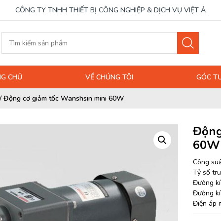
CÔNG TY TNHH THIẾT BỊ CÔNG NGHIỆP & DỊCH VỤ VIỆT Á
G CHỦ
VỀ CHÚNG TÔI
GÓC T
/
Động cơ giảm tốc Wanshsin mini 60W
Động
60W
Công su
Tỷ số tr
Đường kí
Đường kí
Điện áp 