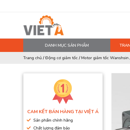
DANH MỤC SẢN PHẨM
TRAN
MÁY NÉN KHÍ
Trang chủ
/
Động cơ giảm tốc
/
Motor giảm tốc Wanshsin
PHỤ TÙNG MÁY NÉN KHÍ
LỌC MÁY NÉN KHÍ
DẦU MÁY NÉN KHÍ
DÂY HƠI, ỐNG HƠI
MÁY SẤY KHÍ
CAM KẾT BÁN HÀNG TẠI VIỆT Á
BÌNH CHỨA KHÍ NÉN
Sản phẩm chính hãng
BƠM MÀNG KHÍ NÉN
Chất lượng đảm bảo