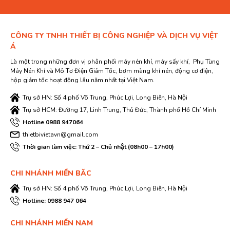
CÔNG TY TNHH THIẾT BỊ CÔNG NGHIỆP VÀ DỊCH VỤ VIỆT
Á
Là một trong những đơn vị phân phối máy nén khí, máy sấy khí, Phụ Tùng
Máy Nén Khí và Mô Tơ Điện Giảm Tốc, bơm màng khí nén, động cơ điện,
hộp giảm tốc hoạt động lâu năm nhất tại Việt Nam.
Trụ sở HN: Số 4 phố Võ Trung, Phúc Lợi, Long Biên, Hà Nội
Trụ sở HCM: Đường 17, Linh Trung, Thủ Đức, Thành phố Hồ Chí Minh
Hotline 0988 947064
thietbivietavn@gmail.com
Thời gian làm việc: Thứ 2 – Chủ nhật (08h00 – 17h00)
CHI NHÁNH MIỀN BĂC
Trụ sở HN: Số 4 phố Võ Trung, Phúc Lợi, Long Biên, Hà Nội
Hotline: 0988 947 064
CHI NHÁNH MIỀN NAM