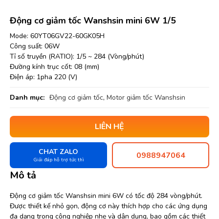
Động cơ giảm tốc Wanshsin mini 6W 1/5
Mode: 60YT06GV22-60GK05H
Công suất: 06W
Tỉ số truyền (RATIO): 1/5 ~ 284 (Vòng/phút)
Đường kính trục cốt: 08 (mm)
Điện áp: 1pha 220 (V)
Danh mục:
Động cơ giảm tốc
,
Motor giảm tốc Wanshsin
LIÊN HỆ
CHAT ZALO
0988947064
Giải đáp hỗ trợ tức thì
Mô tả
Động cơ giảm tốc Wanshsin mini 6W có tốc độ 284 vòng/phút.
Được thiết kế nhỏ gọn, động cơ này thích hợp cho các ứng dụng
đa dạng trong công nghiệp nhẹ và dân dụng, bao gồm các thiết