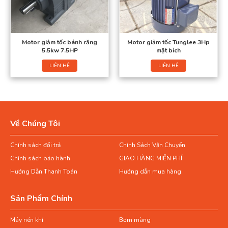
Motor giảm tốc bánh răng
Motor giảm tốc Tunglee 3Hp
5.5kw 7.5HP
mặt bích
LIÊN HỆ
LIÊN HỆ
Về Chúng Tôi
Chính sách đổi trả
Chính Sách Vận Chuyển
Chính sách bảo hành
GIAO HÀNG MIỄN PHÍ
Hướng Dẫn Thanh Toán
Hướng dẫn mua hàng
Sản Phẩm Chính
Máy nén khí
Bơm màng