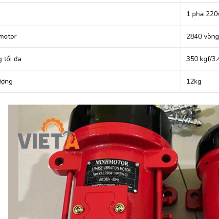
1 pha 220
motor
2840 vòng
 tối đa
350 kgf/3
ượng
12kg