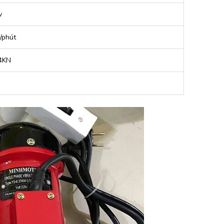
v
/phút
.4KN