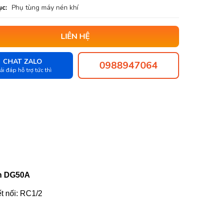
c:
Phụ tùng máy nén khí
LIÊN HỆ
CHAT ZALO
0988947064
ải đáp hỗ trợ tức thì
on DG50A
t nối: RC1/2