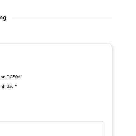
àng
rion DG50A”
ánh dấu
*