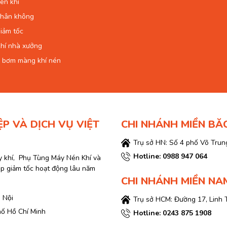
én khí
chân không
iảm tốc
hí nhà xưởng
 bơm màng khí nén
ỆP VÀ DỊCH VỤ VIỆT
CHI NHÁNH MIỀN BĂ
Trụ sở HN: Số 4 phố Võ Trung
Hotline: 0988 947 064
y khí, Phụ Tùng Máy Nén Khí và
ộp giảm tốc hoạt động lâu năm
CHI NHÁNH MIỀN NA
 Nội
Trụ sở HCM: Đường 17, Linh 
hố Hồ Chí Minh
Hotline: 0243 875 1908