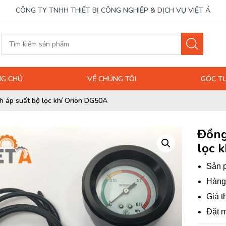
CÔNG TY TNHH THIẾT BỊ CÔNG NGHIỆP & DỊCH VỤ VIỆT Á
G CHỦ
VỀ CHÚNG TÔI
GÓC T
h áp suất bộ lọc khí Orion DG50A
Đồng
lọc 
Sản p
Hàng 
Giá t
Đặt m