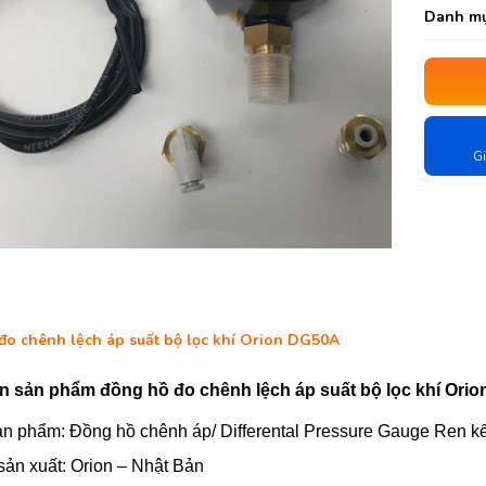
Danh mụ
Gi
đo chênh lệch áp suất bộ lọc khí Orion DG50A
in sản phẩm đồng hồ đo chênh lệch áp suất bộ lọc khí Ori
n phẩm: Đồng hồ chênh áp/ Differental Pressure Gauge Ren kế
ản xuất: Orion – Nhật Bản