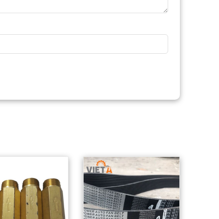
Sản phẩm đạt tiêu
chuẩn chất lượng
cao.
Hàng có sẵn trong
kho
Giá thành tốt nhất thị