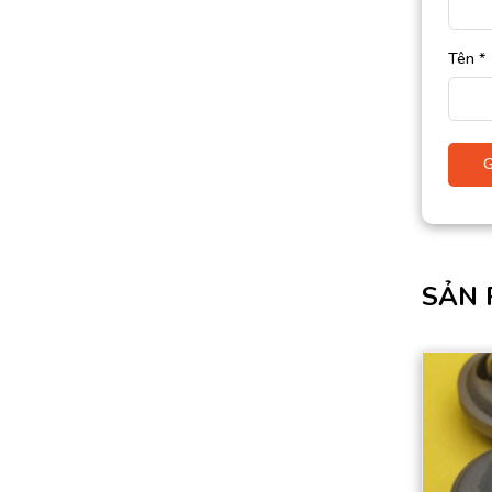
Tên
*
SẢN 