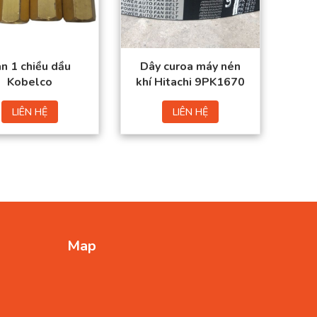
trường.
Đặt mua thuận tiện –
Giao hàng toàn quốc
n 1 chiều dầu
Dây curoa máy nén
Kobelco
khí Hitachi 9PK1670
LIÊN HỆ
LIÊN HỆ
Map