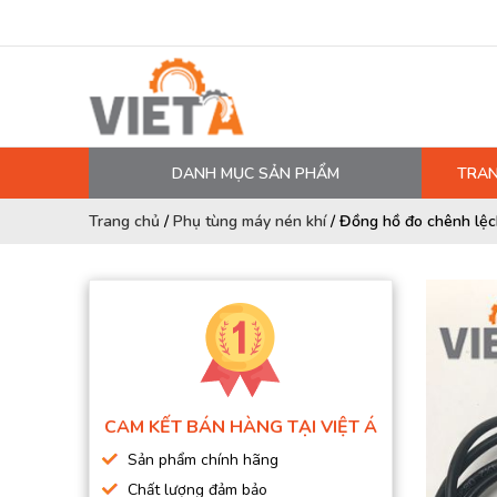
DANH MỤC SẢN PHẨM
TRAN
MÁY NÉN KHÍ
Trang chủ
/
Phụ tùng máy nén khí
/
Đồng hồ đo chênh lệc
PHỤ TÙNG MÁY NÉN KHÍ
LỌC MÁY NÉN KHÍ
DẦU MÁY NÉN KHÍ
DÂY HƠI, ỐNG HƠI
MÁY SẤY KHÍ
CAM KẾT BÁN HÀNG TẠI VIỆT Á
BÌNH CHỨA KHÍ NÉN
Sản phẩm chính hãng
BƠM MÀNG KHÍ NÉN
Chất lượng đảm bảo