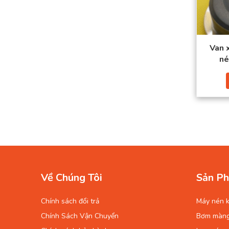
Van 
né
Về Chúng Tôi
Sản Ph
Chính sách đổi trả
Máy nén k
Chính Sách Vận Chuyển
Bơm màn