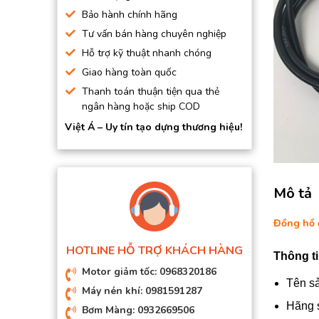
BƠM HÚT CHÂN KHÔNG
Bảo hành chính hãng
Tư vấn bán hàng chuyên nghiệp
BƠM ĐỊNH LƯỢNG
Hỗ trợ kỹ thuật nhanh chóng
MOTOR, HỘP GIẢM TỐC
Giao hàng toàn quốc
MÁY TẠO KHÍ NITO
Thanh toán thuận tiện qua thẻ
ngân hàng hoặc ship COD
Việt Á – Uy tín tạo dựng thương hiệu!
Mô tả
Đồng hồ 
HOTLINE HỖ TRỢ KHÁCH HÀNG
Thông t
Motor giảm tốc: 0968320186
Tên sả
Máy nén khí: 0981591287
Hãng s
Bơm Màng: 0932669506