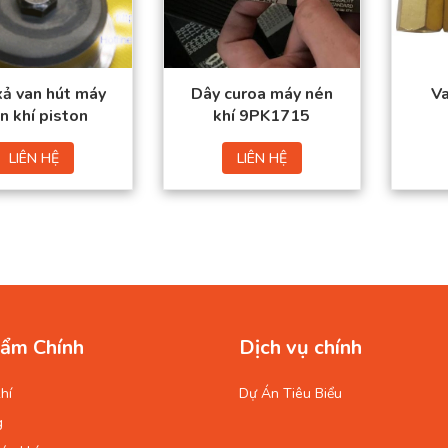
trường.
trường.
Đặt mua thuận tiện –
Đặt mua thuận tiện –
Giao hàng toàn quốc
Giao hàng toàn quốc
xả van hút máy
Dây curoa máy nén
Va
n khí piston
khí 9PK1715
LIÊN HỆ
LIÊN HỆ
ẩm Chính
Dịch vụ chính
hí
Dự Án Tiêu Biểu
g