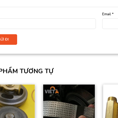
Email
*
PHẨM TƯƠNG TỰ
Sản phẩm đạt tiêu
Sản phẩm đạt tiêu
chuẩn chất lượng
chuẩn chất lượng
cao.
cao.
Hàng có sẵn trong
Hàng có sẵn trong
kho
kho
Giá thành tốt nhất thị
Giá thành tốt nhất thị