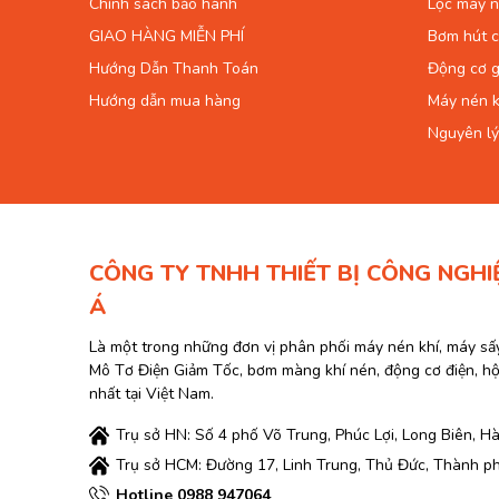
Chính sách bảo hành
Lọc máy n
GIAO HÀNG MIỄN PHÍ
Bơm hút 
Hướng Dẫn Thanh Toán
Động cơ g
Hướng dẫn mua hàng
Máy nén k
Nguyên lý
CÔNG TY TNHH THIẾT BỊ CÔNG NGHI
Á
Là một trong những đơn vị phân phối máy nén khí, máy sấ
Mô Tơ Điện Giảm Tốc, bơm màng khí nén, động cơ điện, h
nhất tại Việt Nam.
Trụ sở HN: Số 4 phố Võ Trung, Phúc Lợi, Long Biên, Hà
Trụ sở HCM: Đường 17, Linh Trung, Thủ Đức, Thành p
Hotline 0988 947064