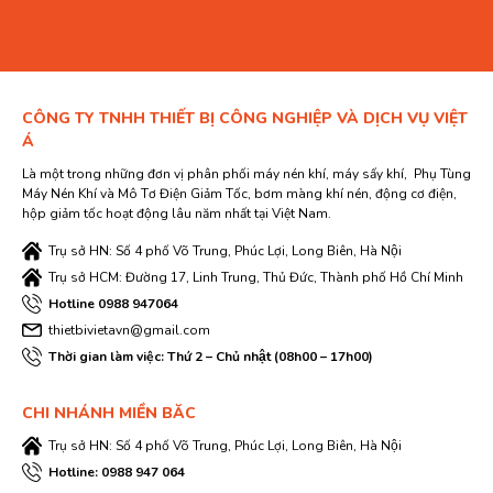
CÔNG TY TNHH THIẾT BỊ CÔNG NGHIỆP VÀ DỊCH VỤ VIỆT
Á
Là một trong những đơn vị phân phối máy nén khí, máy sấy khí, Phụ Tùng
Máy Nén Khí và Mô Tơ Điện Giảm Tốc, bơm màng khí nén, động cơ điện,
hộp giảm tốc hoạt động lâu năm nhất tại Việt Nam.
Trụ sở HN: Số 4 phố Võ Trung, Phúc Lợi, Long Biên, Hà Nội
Trụ sở HCM: Đường 17, Linh Trung, Thủ Đức, Thành phố Hồ Chí Minh
Hotline 0988 947064
thietbivietavn@gmail.com
Thời gian làm việc: Thứ 2 – Chủ nhật (08h00 – 17h00)
CHI NHÁNH MIỀN BĂC
Trụ sở HN: Số 4 phố Võ Trung, Phúc Lợi, Long Biên, Hà Nội
Hotline: 0988 947 064