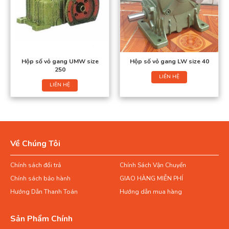
Hộp số vỏ gang UMW size
Hộp số vỏ gang LW size 40
250
LIÊN HỆ
LIÊN HỆ
Về Chúng Tôi
Chính sách đổi trả
Chính Sách Vận Chuyển
Chính sách bảo hành
GIAO HÀNG MIỄN PHÍ
Hướng Dẫn Thanh Toán
Hướng dẫn mua hàng
Sản Phẩm Chính