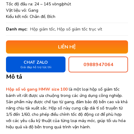
Tốc độ đầu ra: 24 – 145 vòng/phút
Vật liệu vỏ: Gang
Kiểu kết nối: Chân đế, Bích
Danh mục:
Hộp giảm tốc
,
Hộp số giảm tốc trục vít
LIÊN HỆ
CHAT ZALO
0988947064
Giải đáp hỗ trợ tức thì
Mô tả
Hộp số vỏ gang HMW size 100
là một loại hộp số giảm tốc
bánh vít rất được ưa chuộng trong các ứng dụng công nghiệp.
Sản phẩm này được chế tạo từ gang, đảm bảo độ bền cao và khả
năng chịu tải xuất sắc. Hộp số này cung cấp dải tỉ số truyền từ
1/5 đến 1/60, cho phép điều chỉnh tốc độ động cơ để phù hợp
với các yêu cầu kỹ thuật của từng loại máy móc, giúp tối ưu hóa
hiệu quả và độ bền trong quá trình vận hành.