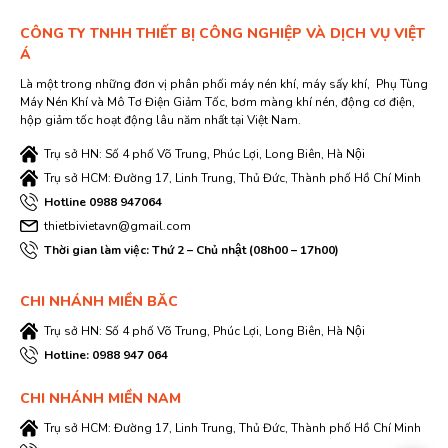
CÔNG TY TNHH THIẾT BỊ CÔNG NGHIỆP VÀ DỊCH VỤ VIỆT
Á
Là một trong những đơn vị phân phối máy nén khí, máy sấy khí, Phụ Tùng
Máy Nén Khí và Mô Tơ Điện Giảm Tốc, bơm màng khí nén, động cơ điện,
hộp giảm tốc hoạt động lâu năm nhất tại Việt Nam.
Trụ sở HN: Số 4 phố Võ Trung, Phúc Lợi, Long Biên, Hà Nội
Trụ sở HCM: Đường 17, Linh Trung, Thủ Đức, Thành phố Hồ Chí Minh
Hotline 0988 947064
thietbivietavn@gmail.com
Thời gian làm việc: Thứ 2 – Chủ nhật (08h00 – 17h00)
CHI NHÁNH MIỀN BĂC
Trụ sở HN: Số 4 phố Võ Trung, Phúc Lợi, Long Biên, Hà Nội
Hotline: 0988 947 064
CHI NHÁNH MIỀN NAM
Trụ sở HCM: Đường 17, Linh Trung, Thủ Đức, Thành phố Hồ Chí Minh