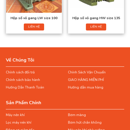
Hộp số vỏ gang LW size 100
Hộp số vỏ gang HW size 135
LIÊN HỆ
LIÊN HỆ
Về Chúng Tôi
Chính sách đổi trả
Chính Sách Vận Chuyển
Chính sách bảo hành
GIAO HÀNG MIỄN PHÍ
Hướng Dẫn Thanh Toán
Hướng dẫn mua hàng
Sản Phẩm Chính
Máy nén khí
Bơm màng
Lọc máy nén khí
Bơm hút chân không
Động cơ giảm tốc
Máy nén khí nhà xưởng