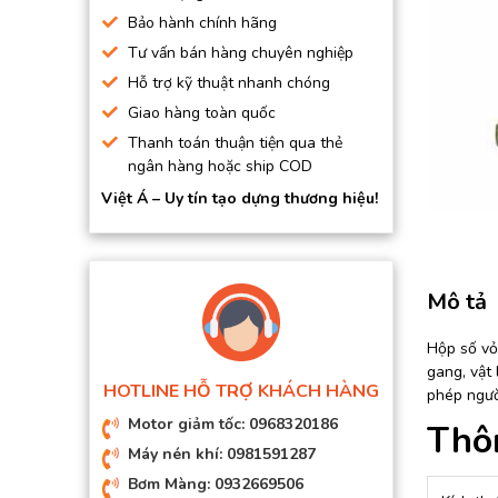
BƠM HÚT CHÂN KHÔNG
Bảo hành chính hãng
Tư vấn bán hàng chuyên nghiệp
BƠM ĐỊNH LƯỢNG
Hỗ trợ kỹ thuật nhanh chóng
MOTOR, HỘP GIẢM TỐC
Giao hàng toàn quốc
MÁY TẠO KHÍ NITO
Thanh toán thuận tiện qua thẻ
ngân hàng hoặc ship COD
Việt Á – Uy tín tạo dựng thương hiệu!
Mô tả
Hộp số vỏ
gang, vật 
HOTLINE HỖ TRỢ KHÁCH HÀNG
phép ngườ
Motor giảm tốc: 0968320186
Thôn
Máy nén khí: 0981591287
Bơm Màng: 0932669506