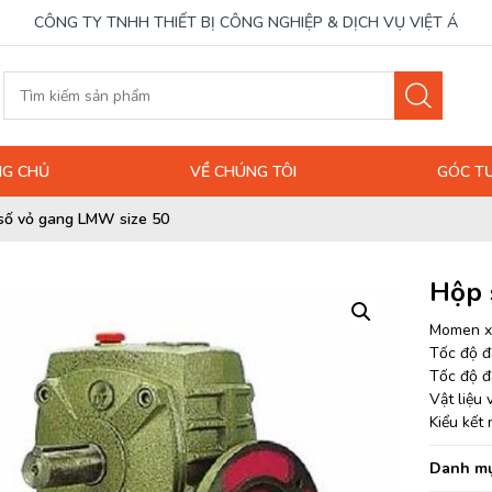
CÔNG TY TNHH THIẾT BỊ CÔNG NGHIỆP & DỊCH VỤ VIỆT Á
G CHỦ
VỀ CHÚNG TÔI
GÓC T
số vỏ gang LMW size 50
Hộp 
Momen xo
Tốc độ đ
Tốc độ đ
Vật liệu
Kiểu kết 
Danh mụ