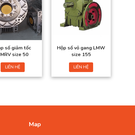
p số giảm tốc
Hộp số vỏ gang LMW
MRV size 50
size 155
LIÊN HỆ
LIÊN HỆ
Map