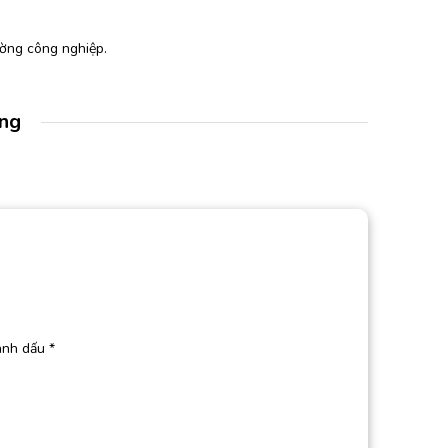
ờng công nghiệp.
àng
ánh dấu
*