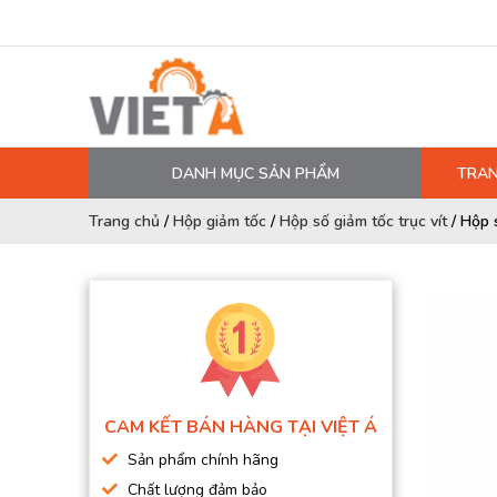
DANH MỤC SẢN PHẨM
TRAN
MÁY NÉN KHÍ
Trang chủ
/
Hộp giảm tốc
/
Hộp số giảm tốc trục vít
/
Hộp 
PHỤ TÙNG MÁY NÉN KHÍ
LỌC MÁY NÉN KHÍ
DẦU MÁY NÉN KHÍ
DÂY HƠI, ỐNG HƠI
MÁY SẤY KHÍ
CAM KẾT BÁN HÀNG TẠI VIỆT Á
BÌNH CHỨA KHÍ NÉN
Sản phẩm chính hãng
BƠM MÀNG KHÍ NÉN
Chất lượng đảm bảo