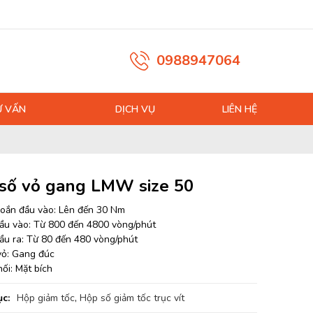
0988947064
Ư VẤN
DỊCH VỤ
LIÊN HỆ
số vỏ gang LMW size 50
ắn đầu vào: Lên đến 30 Nm
ầu vào: Từ 800 đến 4800 vòng/phút
ầu ra: Từ 80 đến 480 vòng/phút
 vỏ: Gang đúc
nối: Mặt bích
c:
Hộp giảm tốc
,
Hộp số giảm tốc trục vít