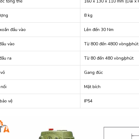
ước tổng thể
160 x 130 x 110 mm (Dài x 
ượng
8 kg
xoắn đầu vào
Lên đến 30 Nm
đầu vào
Từ 800 đến 4800 vòng/phút
đầu ra
Từ 80 đến 480 vòng/phút
 vỏ
Gang đúc
 nối
Mặt bích
bảo vệ
IP54