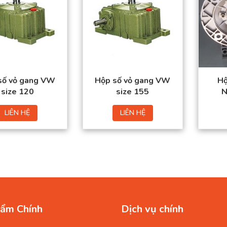
số vỏ gang VW
Hộp số vỏ gang VW
Hộ
size 120
size 155
N
LIÊN HỆ
LIÊN HỆ
ẩm Chính
Dịch vụ chính