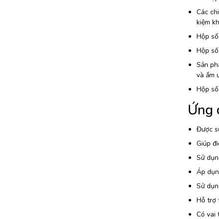
Các chi
kiệm kh
Hộp số 
Hộp số 
Sản phẩ
và ẩm ư
Hộp số 
Ứng 
Được sử
Giúp đi
Sử dụng
Áp dụng
Sử dụn
Hỗ trợ 
Có vai 