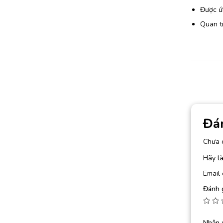
Được ứn
Quan t
Đá
Chưa 
Hãy là
Email 
Đánh 
Nhận 