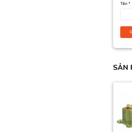
Tên
*
SẢN 