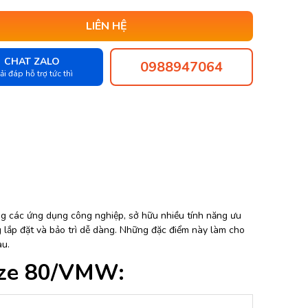
LIÊN HỆ
CHAT ZALO
0988947064
ải đáp hỗ trợ tức thì
ong các ứng dụng công nghiệp, sở hữu nhiều tính năng ưu
g lắp đặt và bảo trì dễ dàng. Những đặc điểm này làm cho
au.
ize 80/VMW: