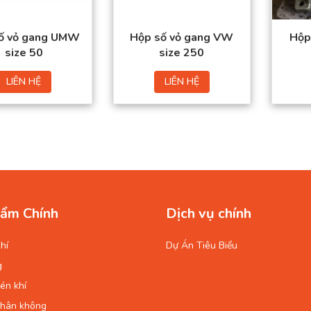
ố vỏ gang UMW
Hộp số vỏ gang VW
Hộp
size 50
size 250
LIÊN HỆ
LIÊN HỆ
ẩm Chính
Dịch vụ chính
hí
Dự Án Tiêu Biểu
g
én khí
chân không