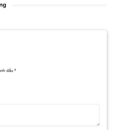
àng
ánh dấu
*