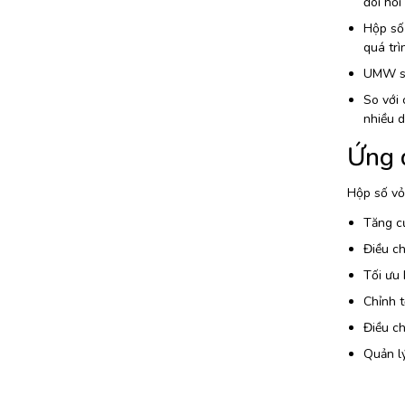
đòi hỏi
Hộp số 
quá trì
UMW siz
So với 
nhiều 
Ứng 
Hộp số vỏ
Tăng c
Điều ch
Tối ưu 
Chỉnh t
Điều ch
Quản l