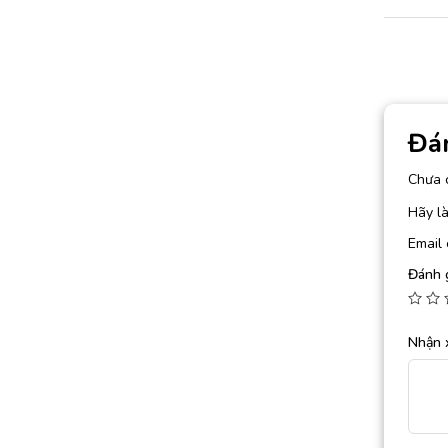
Đá
Chưa 
Hãy là
Email 
Đánh 
Nhận 