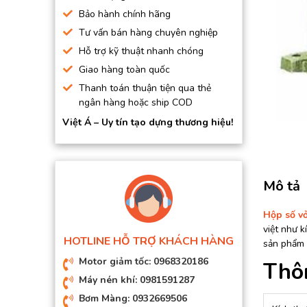
BƠM HÚT CHÂN KHÔNG
Bảo hành chính hãng
Tư vấn bán hàng chuyên nghiệp
BƠM ĐỊNH LƯỢNG
Hỗ trợ kỹ thuật nhanh chóng
MOTOR, HỘP GIẢM TỐC
Giao hàng toàn quốc
MÁY TẠO KHÍ NITO
Thanh toán thuận tiện qua thẻ
ngân hàng hoặc ship COD
Việt Á – Uy tín tạo dựng thương hiệu!
Mô tả
Hộp số v
việt như k
HOTLINE HỖ TRỢ KHÁCH HÀNG
sản phẩm t
Motor giảm tốc: 0968320186
Thô
Máy nén khí: 0981591287
Bơm Màng: 0932669506