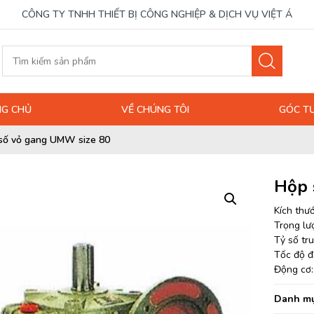
CÔNG TY TNHH THIẾT BỊ CÔNG NGHIỆP & DỊCH VỤ VIỆT Á
G CHỦ
VỀ CHÚNG TÔI
GÓC T
số vỏ gang UMW size 80
Hộp 
Kích thư
Trọng lư
Tỷ số tr
Tốc độ đ
Động cơ: 
Danh mụ