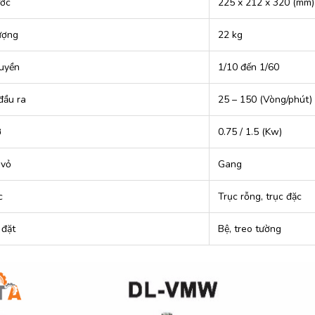
ước
225 x 212 x 320 (mm)
ượng
22 kg
ruyền
1/10 đến 1/60
đầu ra
25 – 150 (Vòng/phút)
ơ
0.75 / 1.5 (Kw)
 vỏ
Gang
c
Trục rỗng, trục đặc
 đặt
Bệ, treo tường