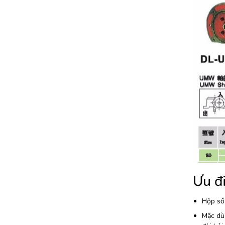
Ưu đ
Hộp số 
Mặc dù