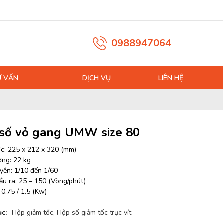
0988947064
Ư VẤN
DỊCH VỤ
LIÊN HỆ
số vỏ gang UMW size 80
ớc: 225 x 212 x 320 (mm)
ợng: 22 kg
uyền: 1/10 đến 1/60
ầu ra: 25 – 150 (Vòng/phút)
0.75 / 1.5 (Kw)
c:
Hộp giảm tốc
,
Hộp số giảm tốc trục vít