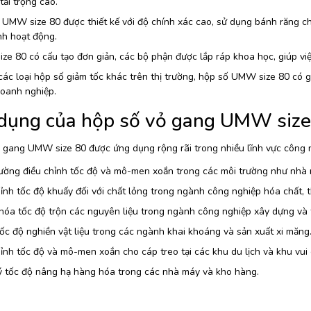
 tải trọng cao.
UMW size 80 được thiết kế với độ chính xác cao, sử dụng bánh răng chấ
nh hoạt động.
e 80 có cấu tạo đơn giản, các bộ phận được lắp ráp khoa học, giúp việ
các loại hộp số giảm tốc khác trên thị trường, hộp số UMW size 80 có g
doanh nghiệp.
dụng của hộp số vỏ gang UMW size
 gang UMW size 80 được ứng dụng rộng rãi trong nhiều lĩnh vực công 
ường điều chỉnh tốc độ và mô-men xoắn trong các môi trường như nhà 
ỉnh tốc độ khuấy đối với chất lỏng trong ngành công nghiệp hóa chất,
hóa tốc độ trộn các nguyên liệu trong ngành công nghiệp xây dựng và 
ốc độ nghiền vật liệu trong các ngành khai khoáng và sản xuất xi măng
ỉnh tốc độ và mô-men xoắn cho cáp treo tại các khu du lịch và khu vui ch
ý tốc độ nâng hạ hàng hóa trong các nhà máy và kho hàng.