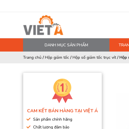
DANH MỤC SẢN PHẨM
TRAN
MÁY NÉN KHÍ
Trang chủ
/
Hộp giảm tốc
/
Hộp số giảm tốc trục vít
/
Hộp 
PHỤ TÙNG MÁY NÉN KHÍ
LỌC MÁY NÉN KHÍ
DẦU MÁY NÉN KHÍ
DÂY HƠI, ỐNG HƠI
MÁY SẤY KHÍ
CAM KẾT BÁN HÀNG TẠI VIỆT Á
BÌNH CHỨA KHÍ NÉN
Sản phẩm chính hãng
BƠM MÀNG KHÍ NÉN
Chất lượng đảm bảo