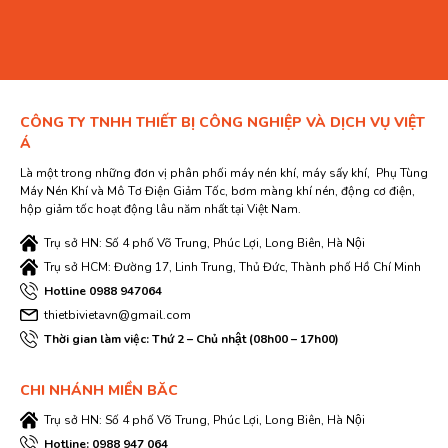
CÔNG TY TNHH THIẾT BỊ CÔNG NGHIỆP VÀ DỊCH VỤ VIỆT
Á
Là một trong những đơn vị phân phối máy nén khí, máy sấy khí, Phụ Tùng
Máy Nén Khí và Mô Tơ Điện Giảm Tốc, bơm màng khí nén, động cơ điện,
hộp giảm tốc hoạt động lâu năm nhất tại Việt Nam.
Trụ sở HN: Số 4 phố Võ Trung, Phúc Lợi, Long Biên, Hà Nội
Trụ sở HCM: Đường 17, Linh Trung, Thủ Đức, Thành phố Hồ Chí Minh
Hotline 0988 947064
thietbivietavn@gmail.com
Thời gian làm việc: Thứ 2 – Chủ nhật (08h00 – 17h00)
CHI NHÁNH MIỀN BĂC
Trụ sở HN: Số 4 phố Võ Trung, Phúc Lợi, Long Biên, Hà Nội
Hotline: 0988 947 064