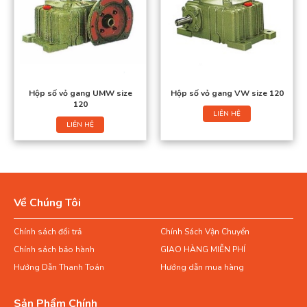
Hộp số vỏ gang UMW size
Hộp số vỏ gang VW size 120
120
LIÊN HỆ
LIÊN HỆ
Về Chúng Tôi
Chính sách đổi trả
Chính Sách Vận Chuyển
Chính sách bảo hành
GIAO HÀNG MIỄN PHÍ
Hướng Dẫn Thanh Toán
Hướng dẫn mua hàng
Sản Phẩm Chính