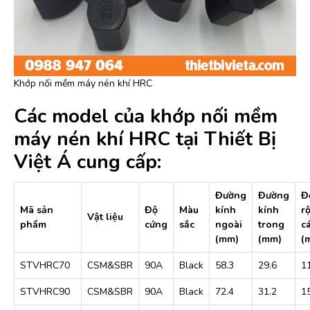
Khớp nối mềm máy nén khí HRC
Các model của khớp nối mềm
máy nén khí HRC tại Thiết Bị
Việt Á cung cấp:
Đường
Đường
Đ
Mã sản
Độ
Màu
kính
kính
r
Vật liệu
phẩm
cứng
sắc
ngoài
trong
c
(mm)
(mm)
(
STVHRC70
CSM&SBR
90A
Black
58.3
29.6
1
STVHRC90
CSM&SBR
90A
Black
72.4
31.2
1