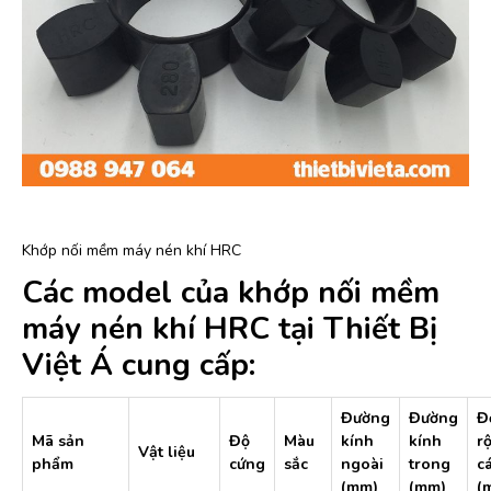
Khớp nối mềm máy nén khí HRC
Các model của khớp nối mềm
máy nén khí HRC tại Thiết Bị
Việt Á
cung cấp:
Đường
Đường
Đ
Mã sản
Độ
Màu
kính
kính
r
Vật liệu
phẩm
cứng
sắc
ngoài
trong
c
(mm)
(mm)
(