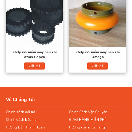
Khớp nối mềm máy nén khí
Khớp nối mềm máy nén khí
Atlas Copco
Omega
LIÊN HỆ
LIÊN HỆ
Về Chúng Tôi
Chính sách đổi trả
Chính Sách Vận Chuyển
Chính sách bảo hành
GIAO HÀNG MIỄN PHÍ
Hướng Dẫn Thanh Toán
Hướng dẫn mua hàng