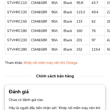
STVHRC110
CSM&SBR
90A
Black
95.8
43.7
1
STVHRC130
CSM&SBR
90A
Black
115.3
49.4
2
STVHRC150
CSM&SBR
90A
Black
133
62
2
STVHRC180
CSM&SBR
90A
Black
160
76
3
STVHRC230
CSM&SBR
90A
Black
201
97
4
STVHRC280
CSM&SBR
90A
Black
252
119.4
5
Tham khảo:
Khớp nối mềm máy nén khí Omega
Chính sách bán hàng
Đánh giá
Chưa có đánh giá nào.
Hãy là người đầu tiên nhận xét “Khớp nối mềm máy nén khí