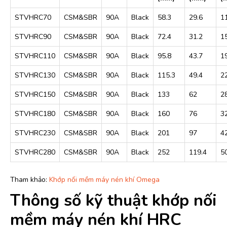
STVHRC70
CSM&SBR
90A
Black
58.3
29.6
1
STVHRC90
CSM&SBR
90A
Black
72.4
31.2
1
STVHRC110
CSM&SBR
90A
Black
95.8
43.7
1
STVHRC130
CSM&SBR
90A
Black
115.3
49.4
2
STVHRC150
CSM&SBR
90A
Black
133
62
2
STVHRC180
CSM&SBR
90A
Black
160
76
3
STVHRC230
CSM&SBR
90A
Black
201
97
4
STVHRC280
CSM&SBR
90A
Black
252
119.4
5
Tham khảo:
Khớp nối mềm máy nén khí Omega
Thông số kỹ thuật khớp nối
mềm máy nén khí HRC