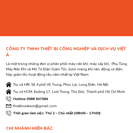
CÔNG TY TNHH THIẾT BỊ CÔNG NGHIỆP VÀ DỊCH VỤ VIỆT
Á
Là một trong những đơn vị phân phối máy nén khí, máy sấy khí, Phụ Tùng
Máy Nén Khí và Mô Tơ Điện Giảm Tốc, bơm màng khí nén, động cơ điện,
hộp giảm tốc hoạt động lâu năm nhất tại Việt Nam.
Trụ sở HN: Số 4 phố Võ Trung, Phúc Lợi, Long Biên, Hà Nội
Trụ sở HCM: Đường 17, Linh Trung, Thủ Đức, Thành phố Hồ Chí Minh
Hotline 0988 947064
thietbivietavn@gmail.com
Thời gian làm việc: Thứ 2 – Chủ nhật (08h00 – 17h00)
CHI NHÁNH MIỀN BĂC