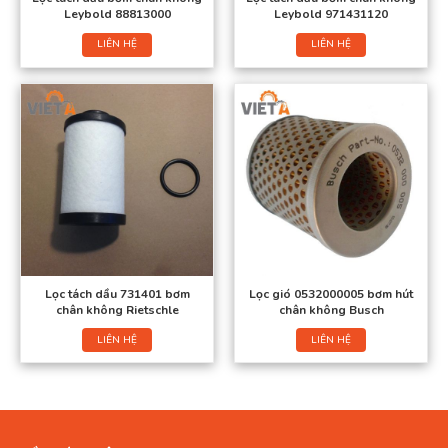
Leybold 88813000
Leybold 971431120
LIÊN HỆ
LIÊN HỆ
Lọc tách dầu 731401 bơm
Lọc gió 0532000005 bơm hút
chân không Rietschle
chân không Busch
LIÊN HỆ
LIÊN HỆ