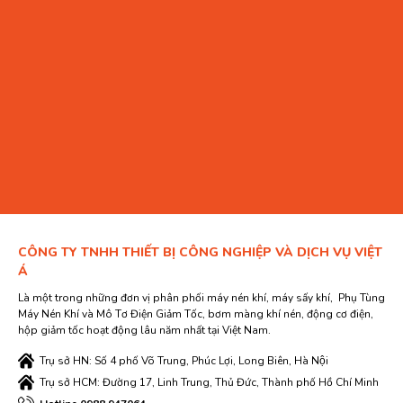
CÔNG TY TNHH THIẾT BỊ CÔNG NGHIỆP VÀ DỊCH VỤ VIỆT
Á
Là một trong những đơn vị phân phối máy nén khí, máy sấy khí, Phụ Tùng
Máy Nén Khí và Mô Tơ Điện Giảm Tốc, bơm màng khí nén, động cơ điện,
hộp giảm tốc hoạt động lâu năm nhất tại Việt Nam.
Trụ sở HN: Số 4 phố Võ Trung, Phúc Lợi, Long Biên, Hà Nội
Trụ sở HCM: Đường 17, Linh Trung, Thủ Đức, Thành phố Hồ Chí Minh