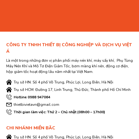
CÔNG TY TNHH THIẾT BỊ CÔNG NGHIỆP VÀ DỊCH VỤ VIỆT
Á
Là một trong những đơn vị phân phối máy nén khí, máy sấy khí, Phụ Tùng
Máy Nén Khí và Mô Tơ Điện Giảm Tốc, bơm màng khí nén, động cơ điện,
hộp giảm tốc hoạt động lâu năm nhất tại Việt Nam.
Trụ sở HN: Số 4 phố Võ Trung, Phúc Lợi, Long Biên, Hà Nội
Trụ sở HCM: Đường 17, Linh Trung, Thủ Đức, Thành phố Hồ Chí Minh
Hotline 0988 947064
thietbivietavn@gmail.com
Thời gian làm việc: Thứ 2 – Chủ nhật (08h00 – 17h00)
CHI NHÁNH MIỀN BĂC
Trụ sở HN: Số 4 phố Võ Trung, Phúc Lợi, Long Biên, Hà Nội