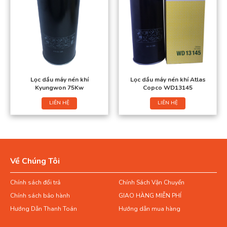
Lọc dầu máy nén khí
Lọc dầu máy nén khí Atlas
Kyungwon 75Kw
Copco WD13145
LIÊN HỆ
LIÊN HỆ
Về Chúng Tôi
Chính sách đổi trả
Chính Sách Vận Chuyển
Chính sách bảo hành
GIAO HÀNG MIỄN PHÍ
Hướng Dẫn Thanh Toán
Hướng dẫn mua hàng