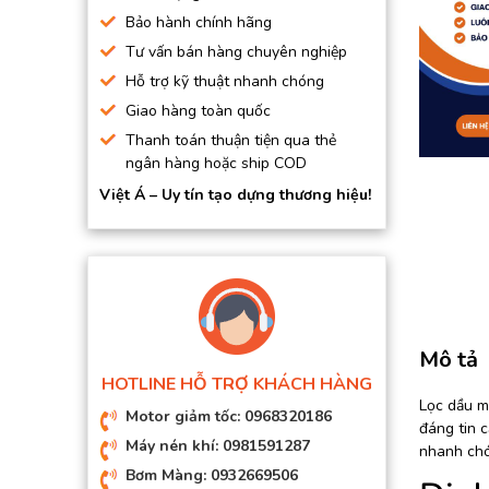
BƠM HÚT CHÂN KHÔNG
Bảo hành chính hãng
Tư vấn bán hàng chuyên nghiệp
BƠM ĐỊNH LƯỢNG
Hỗ trợ kỹ thuật nhanh chóng
MOTOR, HỘP GIẢM TỐC
Giao hàng toàn quốc
MÁY TẠO KHÍ NITO
Thanh toán thuận tiện qua thẻ
ngân hàng hoặc ship COD
Việt Á – Uy tín tạo dựng thương hiệu!
Mô tả
HOTLINE HỖ TRỢ KHÁCH HÀNG
Lọc dầu má
Motor giảm tốc: 0968320186
đáng tin 
Máy nén khí: 0981591287
nhanh chó
Bơm Màng: 0932669506