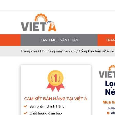
DANH MỤC SẢN PHẨM
TRAN
MÁY NÉN KHÍ
Trang chủ
/
Phụ tùng máy nén khí
/
Tổng kho bán sỉ/lẻ lọ
PHỤ TÙNG MÁY NÉN KHÍ
LỌC MÁY NÉN KHÍ
DẦU MÁY NÉN KHÍ
DÂY HƠI, ỐNG HƠI
MÁY SẤY KHÍ
CAM KẾT BÁN HÀNG TẠI VIỆT Á
BÌNH CHỨA KHÍ NÉN
Sản phẩm chính hãng
BƠM MÀNG KHÍ NÉN
Chất lượng đảm bảo