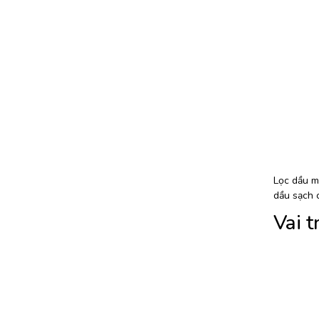
Lọc dầu má
dầu sạch c
Vai t