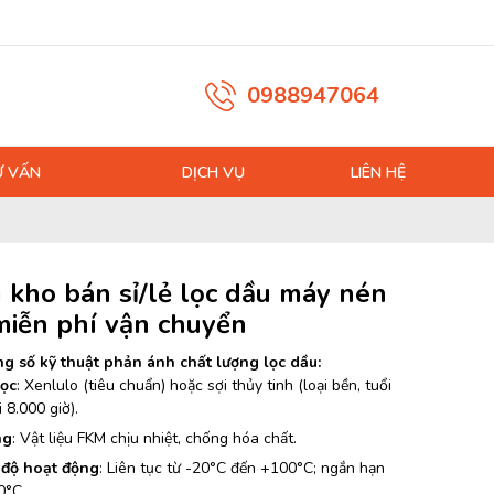
0988947064
Ư VẤN
DỊCH VỤ
LIÊN HỆ
 kho bán sỉ/lẻ lọc dầu máy nén
 miễn phí vận chuyển
g số kỹ thuật phản ánh chất lượng lọc dầu:
lọc
: Xenlulo (tiêu chuẩn) hoặc sợi thủy tinh (loại bền, tuổi
i 8.000 giờ).
ng
: Vật liệu FKM chịu nhiệt, chống hóa chất.
 độ hoạt động
: Liên tục từ -20°C đến +100°C; ngắn hạn
0°C.