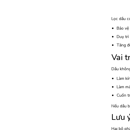
Lọc dầu c
Bảo vệ 
Duy trì
Tăng độ
Vai t
Dầu không
Làm kín
Làm mát
Cuốn tr
Nếu dầu b
Lưu ý
Hai bộ ph