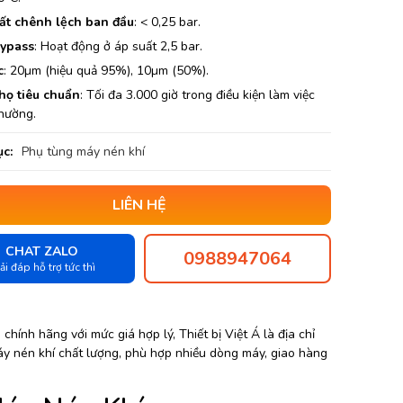
ất chênh lệch ban đầu
: < 0,25 bar.
ypass
: Hoạt động ở áp suất 2,5 bar.
c
: 20µm (hiệu quả 95%), 10µm (50%).
thọ tiêu chuẩn
: Tối đa 3.000 giờ trong điều kiện làm việc
thường.
c:
Phụ tùng máy nén khí
LIÊN HỆ
CHAT ZALO
0988947064
ải đáp hỗ trợ tức thì
hính hãng với mức giá hợp lý, Thiết bị Việt Á là địa chỉ
áy nén khí chất lượng, phù hợp nhiều dòng máy, giao hàng