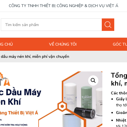
CÔNG TY TNHH THIẾT BỊ CÔNG NGHIỆP & DỊCH VỤ VIỆT Á
G CHỦ
VỀ CHÚNG TÔI
GÓC T
c dầu máy nén khí, miễn phí vận chuyển
Tổng
khí,
Các thôn
Giấy 
thọ tớ
Gioă
Nhiệt
tới 12