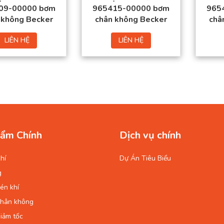
09-00000 bơm
965415-00000 bơm
965
 không Becker
chân không Becker
châ
LIÊN HỆ
LIÊN HỆ
ẩm Chính
Dịch vụ chính
hí
Dự Án Tiêu Biểu
g
én khí
chân không
iảm tốc