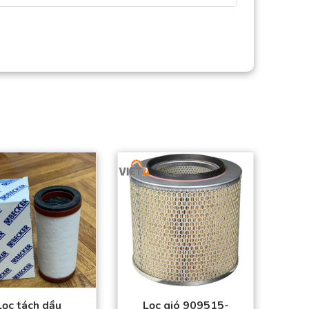
Sản phẩm đạt tiêu
Sản phẩm đạt tiêu
chuẩn chất lượng
chuẩn chất lượng
cao.
cao.
Hàng có sẵn trong
Hàng có sẵn trong
kho
kho
Giá thành tốt nhất
Giá thành tốt nhất
thị trường.
thị trường.
Đặt mua thuận tiện –
Đặt mua thuận tiện –
Giao hàng toàn
Giao hàng toàn
quốc.
quốc.
Lọc tách dầu
Lọc gió 909515-