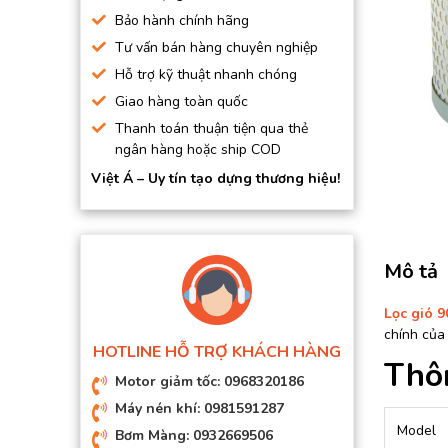
BƠM HÚT CHÂN KHÔNG
Bảo hành chính hãng
Tư vấn bán hàng chuyên nghiệp
BƠM ĐỊNH LƯỢNG
Hỗ trợ kỹ thuật nhanh chóng
MOTOR, HỘP GIẢM TỐC
Giao hàng toàn quốc
MÁY TẠO KHÍ NITO
Thanh toán thuận tiện qua thẻ
ngân hàng hoặc ship COD
Việt Á – Uy tín tạo dựng thương hiệu!
Mô tả
Lọc gió 
chính của
HOTLINE HỖ TRỢ KHÁCH HÀNG
Thôn
Motor giảm tốc: 0968320186
Máy nén khí: 0981591287
Model
Bơm Màng: 0932669506