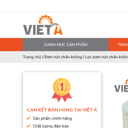
DANH MỤC SẢN PHẨM
TRAN
MÁY NÉN KHÍ
Trang chủ
/
Bơm hút chân không
/
Lọc bơm hút chân khôn
PHỤ TÙNG MÁY NÉN KHÍ
LỌC MÁY NÉN KHÍ
DẦU MÁY NÉN KHÍ
DÂY HƠI, ỐNG HƠI
MÁY SẤY KHÍ
CAM KẾT BÁN HÀNG TẠI VIỆT Á
BÌNH CHỨA KHÍ NÉN
Sản phẩm chính hãng
BƠM MÀNG KHÍ NÉN
Chất lượng đảm bảo