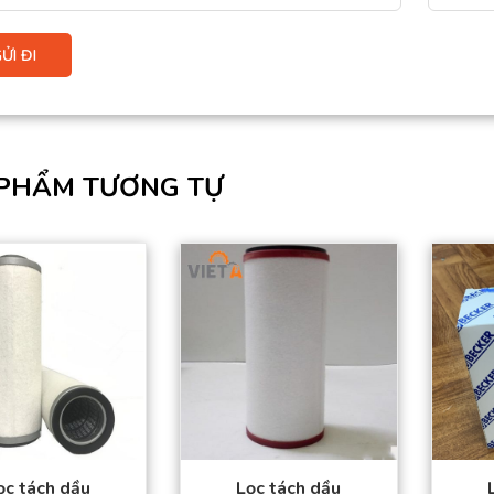
PHẨM TƯƠNG TỰ
Sản phẩm đạt tiêu
Sản phẩm đạt tiêu
chuẩn chất lượng
chuẩn chất lượng
cao.
cao.
Hàng có sẵn trong
Hàng có sẵn trong
kho
kho
Giá thành tốt nhất
Giá thành tốt nhất
thị trường.
thị trường.
Đặt mua thuận tiện –
Đặt mua thuận tiện –
Giao hàng toàn
Giao hàng toàn
quốc.
quốc.
ọc tách dầu
Lọc tách dầu