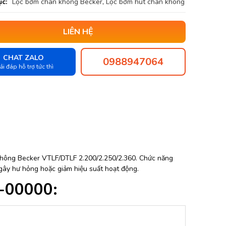
c:
Lọc bơm chân không Becker
,
Lọc bơm hút chân không
LIÊN HỆ
CHAT ZALO
0988947064
ải đáp hỗ trợ tức thì
hông Becker VTLF/DTLF 2.200/2.250/2.360. Chức năng
 gây hư hỏng hoặc giảm hiệu suất hoạt động.
2-00000: