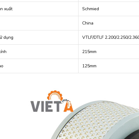
n xuất
Schmied
China
ử dụng
VTLF/DTLF 2.200/2.250/2.36
ính
215mm
ao
125mm