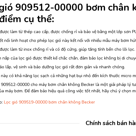
 gió 909512-00000 bơm
chân 
điểm cụ thể:
được làm từ thép cao cấp, được chống rỉ và bảo vệ bằng một lớp sơn PU
t nối linh hoạt cho phép lọc gió này kết nối với nhiều mẫu máy bơm h
 được làm từ inox chống rỉ và có độ cứng, giúp tăng tính bền cho lõi lọc.
 nắp của lọc gió được thiết kế chắc chắn, đảm bảo lọc không bị di chuy
áo lắp, vệ sinh và bảo dưỡng lọc gió rất đơn giản và nhanh chóng.
 này có khả năng lọc sạch cả những hạt bụi nhỏ đến kích thước micro m
ó 909512-00000 cho máy bơm chân không Becker là một giải pháp lý tưở
a máy bơm. Để đảm bảo hiệu quả công việc tốt nhất, hãy chú ý chọn m
o:
Lọc gió 909519-00000 bơm chân không Becker
Chính sách bán h