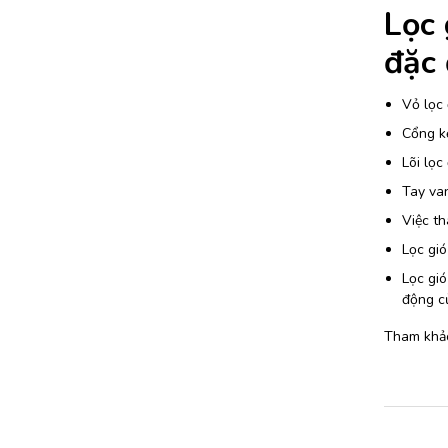
Lọc
đặc 
Vỏ lọc 
Cổng kế
Lõi lọc
Tay van
Việc th
Lọc gió
Lọc gi
động củ
Tham khả