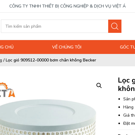
CÔNG TY TNHH THIẾT BỊ CÔNG NGHIỆP & DỊCH VỤ VIỆT Á
G CHỦ
VỀ CHÚNG TÔI
GÓC T
g
/
Lọc gió 909512-00000 bơm chân không Becker
Lọc 
khôn
Sản p
Hàng 
Giá th
Đặt m