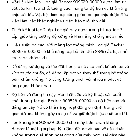
Vật liệu kim loại: Lọc gió Becker 909529-00000 được làm từ
vật liệu kim loại chất lượng cao, mang lại độ bền và khả năng
chịu lực tốt. Vật liệu kim loại cũng giúp lọc gió chịu được điều
kiện làm việc khắc nghiệt và đảm bảo tuổi thọ dài.
Thiết kế lưới lọc 2 lớp: Lọc gió này được trang bị lưới lọc 2
lớp, giúp tăng cường độ cứng và khả năng chống móp méo.
Hiệu suất lọc cao: Với màng lọc thông minh, lọc gió Becker
909529-00000 có khả năng loại bỏ lên đến 99% các hạt nhỏ
có trong không khí.
Dễ dàng sử dụng và lắp đặt: Lọc gió này có thiết kế tiện lợi và
kích thước chuẩn, dễ dàng lắp đặt và thay thế trong hệ thống
bơm chân không. Nó cũng tương thích với nhiều model và
ứng dụng khác nhau.
Độ bền và đáng tin cậy: Với chất liệu và kỹ thuật sản xuất
chất lượng, lọc gió Becker 909529-00000 có độ bền cao và
đáng tin cậy. Nó có khả năng hoạt động ổn định trong thời
gian dài mà không gây ra sự cố và giữ được hiệu suất lọc tốt.
Lọc không khí 909529-00000 cho máy bơm chân không
Becker là một giải pháp lý tưởng để lọc và bảo vệ dầu chân
không trong quá trình hoạt động của máy bơm. Để đảm bảo