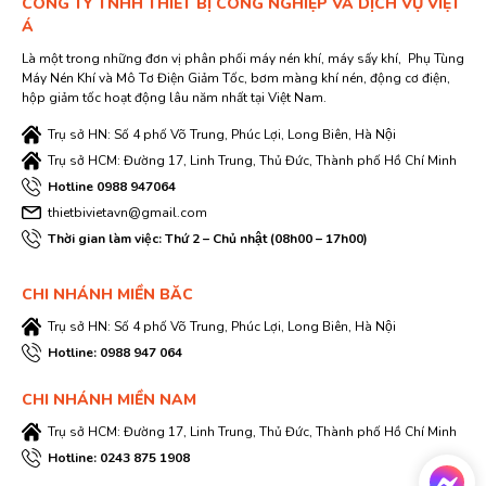
CÔNG TY TNHH THIẾT BỊ CÔNG NGHIỆP VÀ DỊCH VỤ VIỆT
Á
Là một trong những đơn vị phân phối máy nén khí, máy sấy khí, Phụ Tùng
Máy Nén Khí và Mô Tơ Điện Giảm Tốc, bơm màng khí nén, động cơ điện,
hộp giảm tốc hoạt động lâu năm nhất tại Việt Nam.
Trụ sở HN: Số 4 phố Võ Trung, Phúc Lợi, Long Biên, Hà Nội
Trụ sở HCM: Đường 17, Linh Trung, Thủ Đức, Thành phố Hồ Chí Minh
Hotline 0988 947064
thietbivietavn@gmail.com
Thời gian làm việc: Thứ 2 – Chủ nhật (08h00 – 17h00)
CHI NHÁNH MIỀN BĂC
Trụ sở HN: Số 4 phố Võ Trung, Phúc Lợi, Long Biên, Hà Nội
Hotline: 0988 947 064
CHI NHÁNH MIỀN NAM
Trụ sở HCM: Đường 17, Linh Trung, Thủ Đức, Thành phố Hồ Chí Minh
Hotline: 0243 875 1908