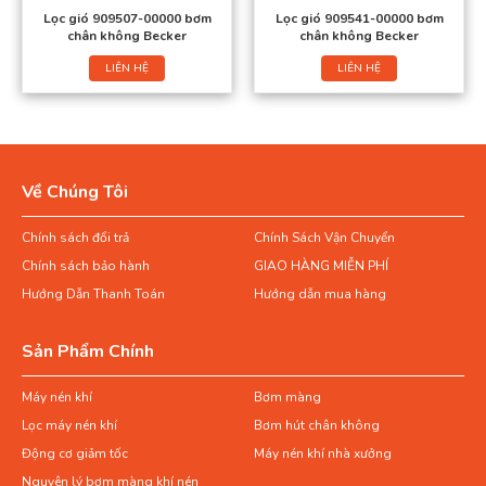
Lọc gió 909507-00000 bơm
Lọc gió 909541-00000 bơm
chân không Becker
chân không Becker
LIÊN HỆ
LIÊN HỆ
Về Chúng Tôi
Chính sách đổi trả
Chính Sách Vận Chuyển
Chính sách bảo hành
GIAO HÀNG MIỄN PHÍ
Hướng Dẫn Thanh Toán
Hướng dẫn mua hàng
Sản Phẩm Chính
Máy nén khí
Bơm màng
Lọc máy nén khí
Bơm hút chân không
Động cơ giảm tốc
Máy nén khí nhà xưởng
Nguyên lý bơm màng khí nén