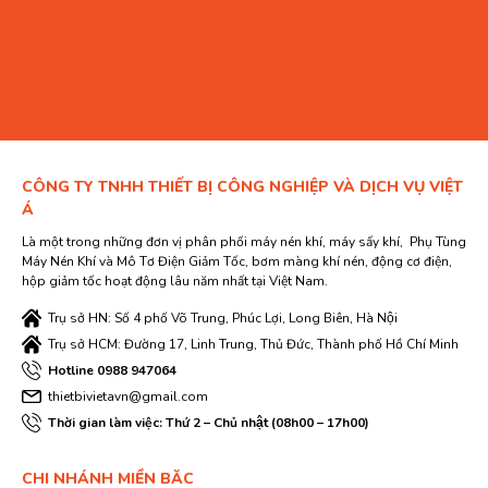
CÔNG TY TNHH THIẾT BỊ CÔNG NGHIỆP VÀ DỊCH VỤ VIỆT
Á
Là một trong những đơn vị phân phối máy nén khí, máy sấy khí, Phụ Tùng
Máy Nén Khí và Mô Tơ Điện Giảm Tốc, bơm màng khí nén, động cơ điện,
hộp giảm tốc hoạt động lâu năm nhất tại Việt Nam.
Trụ sở HN: Số 4 phố Võ Trung, Phúc Lợi, Long Biên, Hà Nội
Trụ sở HCM: Đường 17, Linh Trung, Thủ Đức, Thành phố Hồ Chí Minh
Hotline 0988 947064
thietbivietavn@gmail.com
Thời gian làm việc: Thứ 2 – Chủ nhật (08h00 – 17h00)
CHI NHÁNH MIỀN BĂC