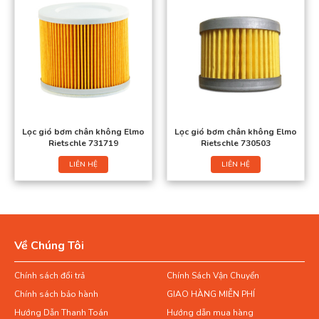
Lọc gió bơm chân không Elmo
Lọc gió bơm chân không Elmo
Rietschle 731719
Rietschle 730503
LIÊN HỆ
LIÊN HỆ
Về Chúng Tôi
Chính sách đổi trả
Chính Sách Vận Chuyển
Chính sách bảo hành
GIAO HÀNG MIỄN PHÍ
Hướng Dẫn Thanh Toán
Hướng dẫn mua hàng