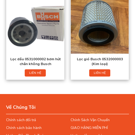
Lọc dầu 0531000002 bơm hút
Lọc gió Busch 0532000003
chân không Busch
(Kim loại)
LIÊN HỆ
LIÊN HỆ
Về Chúng Tôi
Chính sách đổi trả
Chính Sách Vận Chuyển
Chính sách bảo hành
GIAO HÀNG MIỄN PHÍ