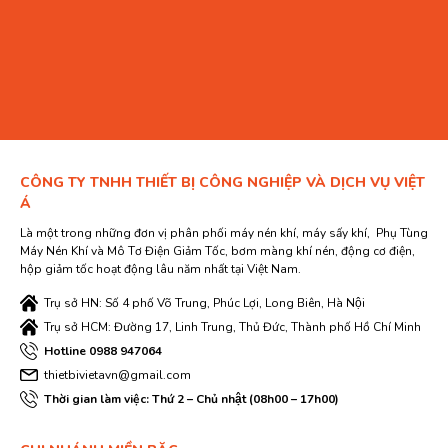
CÔNG TY TNHH THIẾT BỊ CÔNG NGHIỆP VÀ DỊCH VỤ VIỆT
Á
Là một trong những đơn vị phân phối máy nén khí, máy sấy khí, Phụ Tùng
Máy Nén Khí và Mô Tơ Điện Giảm Tốc, bơm màng khí nén, động cơ điện,
hộp giảm tốc hoạt động lâu năm nhất tại Việt Nam.
Trụ sở HN: Số 4 phố Võ Trung, Phúc Lợi, Long Biên, Hà Nội
Trụ sở HCM: Đường 17, Linh Trung, Thủ Đức, Thành phố Hồ Chí Minh
Hotline 0988 947064
thietbivietavn@gmail.com
Thời gian làm việc: Thứ 2 – Chủ nhật (08h00 – 17h00)