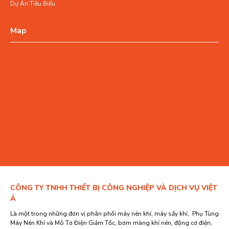
Dự Án Tiêu Biểu
Map
CÔNG TY TNHH THIẾT BỊ CÔNG NGHIỆP VÀ DỊCH VỤ VIỆT
Á
Là một trong những đơn vị phân phối máy nén khí, máy sấy khí, Phụ Tùng
Máy Nén Khí và Mô Tơ Điện Giảm Tốc, bơm màng khí nén, động cơ điện,