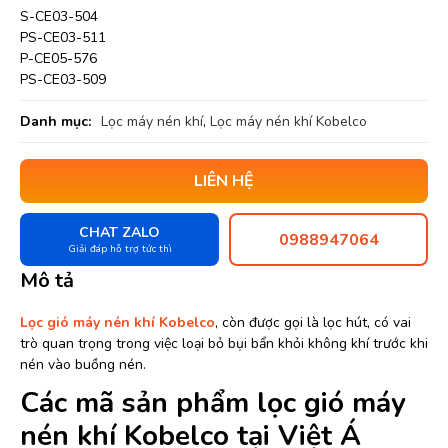
S-CE03-504
PS-CE03-511
P-CE05-576
PS-CE03-509
Danh mục:
Lọc máy nén khí
,
Lọc máy nén khí Kobelco
LIÊN HỆ
CHAT ZALO
0988947064
Giải đáp hỗ trợ tức thì
Mô tả
Lọc gió máy nén khí Kobelco
, còn được gọi là lọc hút, có vai
trò quan trọng trong việc loại bỏ bụi bẩn khỏi không khí trước khi
nén vào buồng nén.
Các mã sản phẩm lọc gió máy
nén khí Kobelco tại Việt Á