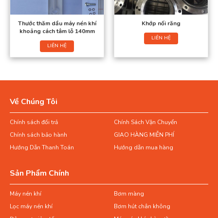
Thước thăm dầu máy nén khí
Khớp nối răng
khoảng cách tâm lỗ 140mm
LIÊN HỆ
LIÊN HỆ
Về Chúng Tôi
Chính sách đổi trả
Chính Sách Vận Chuyển
Chính sách bảo hành
GIAO HÀNG MIỄN PHÍ
Hướng Dẫn Thanh Toán
Hướng dẫn mua hàng
Sản Phẩm Chính
Máy nén khí
Bơm màng
Lọc máy nén khí
Bơm hút chân không