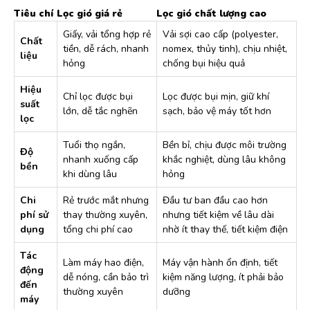
Tiêu chí
Lọc gió giá rẻ
Lọc gió chất lượng cao
Giấy, vải tổng hợp rẻ
Vải sợi cao cấp (polyester,
Chất
tiền, dễ rách, nhanh
nomex, thủy tinh), chịu nhiệt,
liệu
hỏng
chống bụi hiệu quả
Hiệu
Chỉ lọc được bụi
Lọc được bụi mịn, giữ khí
suất
lớn, dễ tắc nghẽn
sạch, bảo vệ máy tốt hơn
lọc
Tuổi thọ ngắn,
Bền bỉ, chịu được môi trường
Độ
nhanh xuống cấp
khắc nghiệt, dùng lâu không
bền
khi dùng lâu
hỏng
Chi
Rẻ trước mắt nhưng
Đầu tư ban đầu cao hơn
phí sử
thay thường xuyên,
nhưng tiết kiệm về lâu dài
dụng
tổng chi phí cao
nhờ ít thay thế, tiết kiệm điện
Tác
Làm máy hao điện,
Máy vận hành ổn định, tiết
động
dễ nóng, cần bảo trì
kiệm năng lượng, ít phải bảo
đến
thường xuyên
dưỡng
máy