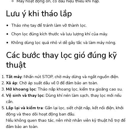
Máy hoạt động ồn, có dấu hiệu thiếu khí nạp.
Lưu ý khi tháo lắp
Tháo nhẹ tay để tránh làm vỡ thành lọc.
Chọn lọc đúng kích thước và lưu lượng khí của máy.
Không dùng lọc quá nhỏ vì dễ gây tắc và làm máy nóng.
Các bước thay lọc gió đúng kỹ
thuật
Tắt máy
: Nhấn nút STOP, chờ máy dừng và ngắt nguồn điện.
Xả áp
: Chờ áp suất dầu về 0 để đảm bảo an toàn.
Mở khoang lọc
: Tháo nắp khoang lọc, kiểm tra gioăng cao su.
Vệ sinh và thay lọc
: Dùng khí nén làm sạch, thay lọc mới nếu
cần.
Lắp lại và kiểm tra
: Gắn lại lọc, siết chặt nắp, kết nối điện, khởi
động và theo dõi hoạt động ban đầu.
Nếu không quen thao tác, nên nhờ nhân viên kỹ thuật hỗ trợ để
đảm bảo an toàn.