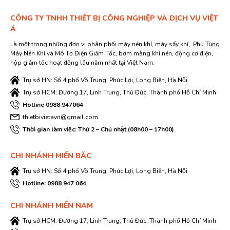
CÔNG TY TNHH THIẾT BỊ CÔNG NGHIỆP VÀ DỊCH VỤ VIỆT
Á
Là một trong những đơn vị phân phối máy nén khí, máy sấy khí, Phụ Tùng
Máy Nén Khí và Mô Tơ Điện Giảm Tốc, bơm màng khí nén, động cơ điện,
hộp giảm tốc hoạt động lâu năm nhất tại Việt Nam.
Trụ sở HN: Số 4 phố Võ Trung, Phúc Lợi, Long Biên, Hà Nội
Trụ sở HCM: Đường 17, Linh Trung, Thủ Đức, Thành phố Hồ Chí Minh
Hotline 0988 947064
thietbivietavn@gmail.com
Thời gian làm việc: Thứ 2 – Chủ nhật (08h00 – 17h00)
CHI NHÁNH MIỀN BĂC
Trụ sở HN: Số 4 phố Võ Trung, Phúc Lợi, Long Biên, Hà Nội
Hotline: 0988 947 064
CHI NHÁNH MIỀN NAM
Trụ sở HCM: Đường 17, Linh Trung, Thủ Đức, Thành phố Hồ Chí Minh