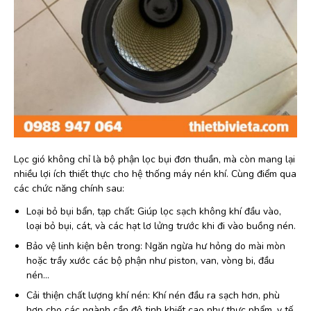
Lọc gió không chỉ là bộ phận lọc bụi đơn thuần, mà còn mang lại
nhiều lợi ích thiết thực cho hệ thống máy nén khí. Cùng điểm qua
các chức năng chính sau:
Loại bỏ bụi bẩn, tạp chất: Giúp lọc sạch không khí đầu vào,
loại bỏ bụi, cát, và các hạt lơ lửng trước khi đi vào buồng nén.
Bảo vệ linh kiện bên trong: Ngăn ngừa hư hỏng do mài mòn
hoặc trầy xước các bộ phận như piston, van, vòng bi, đầu
nén…
Cải thiện chất lượng khí nén: Khí nén đầu ra sạch hơn, phù
hợp cho các ngành cần độ tinh khiết cao như thực phẩm, y tế,