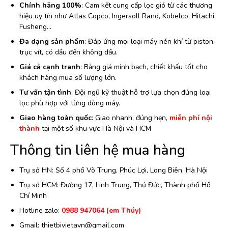
Chính hãng 100%
: Cam kết cung cấp lọc gió từ các thương
hiệu uy tín như Atlas Copco, Ingersoll Rand, Kobelco, Hitachi,
Fusheng…
Đa dạng sản phẩm
: Đáp ứng mọi loại máy nén khí từ piston,
trục vít, có dầu đến không dầu.
Giá cả cạnh tranh
: Bảng giá minh bạch, chiết khấu tốt cho
khách hàng mua số lượng lớn.
Tư vấn tận tình
: Đội ngũ kỹ thuật hỗ trợ lựa chọn đúng loại
lọc phù hợp với từng dòng máy.
Giao hàng toàn quốc
: Giao nhanh, đúng hẹn,
miễn phí nội
thành
tại một số khu vực Hà Nội và HCM
Thông tin liên hệ mua hàng
Trụ sở HN: Số 4 phố Võ Trung, Phúc Lợi, Long Biên, Hà Nội
Trụ sở HCM: Đường 17, Linh Trung, Thủ Đức, Thành phố Hồ
Chí Minh
Hotline zalo:
0988 947064 (em Thúy)
Gmail: thietbivietavn@gmail.com