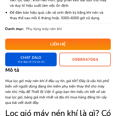
van, lọc dầu… khỏi hao mòn, góp phần kéo dài tuổi thọ máy
và duy trì hiệu suất làm việc ổn định.
Để đảm bảo hiệu quả, cần vệ sinh định kỳ bằng khí nén và
thay thế sau mỗi 6 tháng hoặc 3000–6000 giờ sử dụng.
Danh mục:
Phụ tùng máy nén khí
LIÊN HỆ
CHAT ZALO
0988947064
Giải đáp hỗ trợ tức thì
Mô tả
Mua lọc gió máy nén khí ở đâu uy tín, giá tốt? Đây là câu hỏi phổ
biến với người dùng đang tìm kiếm phụ kiện thay thế cho máy
nén khí. Hãy để Thiết Bị Việt Á giúp bạn tìm hiểu chi tiết về các
loại lọc gió, bảng giá mới nhất và địa chỉ mua hàng đáng tin cậy
qua bài viết dưới đây.
Lọc gió máy nén khí là gì? Có