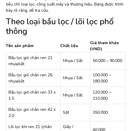
tiêu chí: loại lọc, công suất máy và thương hiệu. Bảng được trình
bày rõ ràng, dễ tra cứu.
Theo loại bầu lọc / lõi lọc phổ
thông
Giá tham khảo
Tên sản phẩm
Chất liệu
(VND)
Bầu lọc gió chân ren 21
Nhựa / Sắt
50.000 – 90.000
nhựa/sắt
Bầu lọc gió chân ren 26
100.000 –
Nhựa / Sắt
nhựa/sắt
180.000
Bầu lọc gió chân ren 33 x
120.000 –
Nhựa / Sắt
1.5
210.000
Bầu lọc gió chân ren 42 x
Sắt
350.000
2.0
Lõi lọc khí ren 21 (chân
Giấy /
40.000