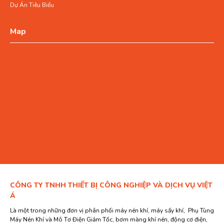
Dự Án Tiêu Biểu
Map
CÔNG TY TNHH THIẾT BỊ CÔNG NGHIỆP VÀ DỊCH VỤ VIỆT
Á
Là một trong những đơn vị phân phối máy nén khí, máy sấy khí, Phụ Tùng
Máy Nén Khí và Mô Tơ Điện Giảm Tốc, bơm màng khí nén, động cơ điện,