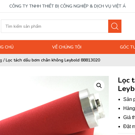
CÔNG TY TNHH THIẾT BỊ CÔNG NGHIỆP & DỊCH VỤ VIỆT Á
G CHỦ
VỀ CHÚNG TÔI
GÓC T
g
/
Lọc tách dầu bơm chân không Leybold 88813020
Lọc 
Leyb
Sản p
Hàng 
Giá t
Đặt m