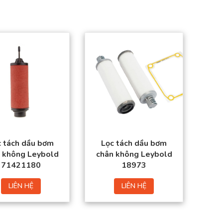
Sản phẩm đạt tiêu
Sản phẩm đạt tiêu
chuẩn chất lượng
chuẩn chất lượng
cao.
cao.
Hàng có sẵn trong
Hàng có sẵn trong
kho
kho
Giá thành tốt nhất thị
Giá thành tốt nhất thị
trường.
trường.
Đặt mua thuận tiện –
Đặt mua thuận tiện –
Giao hàng toàn
Giao hàng toàn
quốc.
quốc.
c tách dầu bơm
Lọc tách dầu bơm
 không Leybold
chân không Leybold
71421180
18973
LIÊN HỆ
LIÊN HỆ