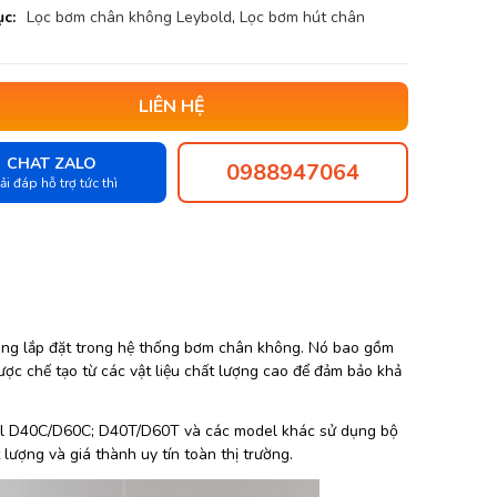
c:
Lọc bơm chân không Leybold
,
Lọc bơm hút chân
LIÊN HỆ
CHAT ZALO
0988947064
ải đáp hỗ trợ tức thì
àng lắp đặt trong hệ thống bơm chân không. Nó bao gồm
được chế tạo từ các vật liệu chất lượng cao để đảm bảo khả
l D40C/D60C; D40T/D60T và các model khác sử dụng bộ
lượng và giá thành uy tín toàn thị trường.