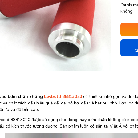
Danh mụ
không
Gi
 dầu bơm chân không
Leybold 88813020
có thiết kế nhỏ gọn và dễ d
c và chất tách dầu hiệu quả để loại bỏ hơi dầu và hạt bụi nhỏ. Lớp lọc 
ối ưu và độ bền cao.
ybold 88813020 được sử dụng cho dòng máy bơm chân không có mode
ầu có kích thước tương đương. Sản phẩm luôn có sẵn tại Việt Á với chất 