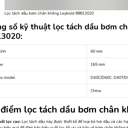
Lọc tách dầu bơm chân không Leybold 88813020
g số kỹ thuật lọc tách dầu bơm c
3020:
ính
60 mm
ao
165 mm
ho model
D40C/D60C; D40T/D
China
 điểm lọc tách dầu bơm chân 
ất lọc cao:
Lọc tách dầu này được thiết kế để loại bỏ hơi dầu và các h
u hiệu quả để đảm bảo hiệu suất lọc tối ưu và bảo vệ bơm chân không k