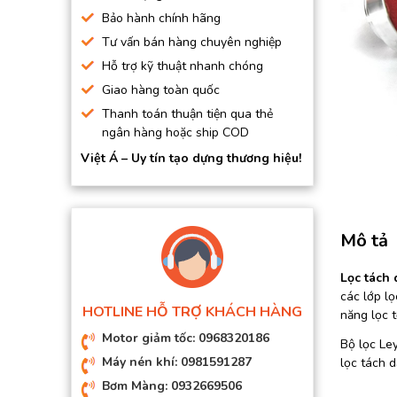
BƠM HÚT CHÂN KHÔNG
Bảo hành chính hãng
Tư vấn bán hàng chuyên nghiệp
BƠM ĐỊNH LƯỢNG
Hỗ trợ kỹ thuật nhanh chóng
MOTOR, HỘP GIẢM TỐC
Giao hàng toàn quốc
MÁY TẠO KHÍ NITO
Thanh toán thuận tiện qua thẻ
ngân hàng hoặc ship COD
Việt Á – Uy tín tạo dựng thương hiệu!
Mô tả
Lọc tách
các lớp lọ
HOTLINE HỖ TRỢ KHÁCH HÀNG
năng lọc t
Motor giảm tốc: 0968320186
Bộ lọc Le
Máy nén khí: 0981591287
lọc tách d
Bơm Màng: 0932669506