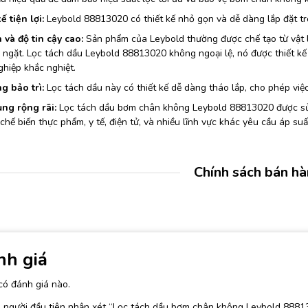
ế tiện lợi:
Leybold 88813020 có thiết kế nhỏ gọn và dễ dàng lắp đặt t
 và độ tin cậy cao:
Sản phẩm của Leybold thường được chế tạo từ vật l
ngặt. Lọc tách dầu Leybold 88813020 không ngoại lệ, nó được thiết kế
hiệp khắc nghiệt.
g bảo trì:
Lọc tách dầu này có thiết kế dễ dàng tháo lắp, cho phép việ
ng rộng rãi:
Lọc tách dầu bơm chân không Leybold 88813020 được sử
chế biến thực phẩm, y tế, điện tử, và nhiều lĩnh vực khác yêu cầu áp su
Chính sách bán h
nh giá
có đánh giá nào.
à người đầu tiên nhận xét “Lọc tách dầu bơm chân không Leybold 8881