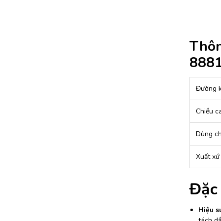
Thôn
8881
Đường k
Chiều c
Dùng c
Xuất xứ
Đặc
Hiệu su
tách dầ