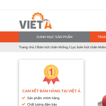
DANH MỤC SẢN PHẨM
TRAN
MÁY NÉN KHÍ
Trang chủ
/
Bơm hút chân không
/
Lọc bơm hút chân khôn
PHỤ TÙNG MÁY NÉN KHÍ
LỌC MÁY NÉN KHÍ
DẦU MÁY NÉN KHÍ
DÂY HƠI, ỐNG HƠI
MÁY SẤY KHÍ
CAM KẾT BÁN HÀNG TẠI VIỆT Á
BÌNH CHỨA KHÍ NÉN
Sản phẩm chính hãng
BƠM MÀNG KHÍ NÉN
Chất lượng đảm bảo