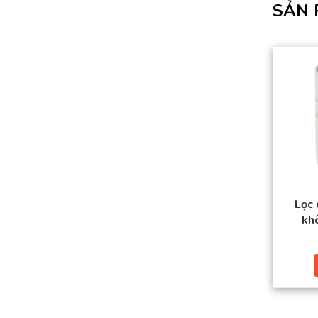
SẢN 
Lọc
kh