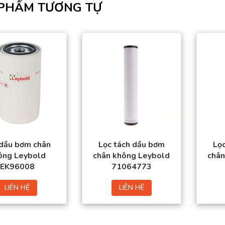
PHẨM TƯƠNG TỰ
Sản phẩm đạt tiêu
Sản phẩm đạt tiêu
chuẩn chất lượng
chuẩn chất lượng
cao.
cao.
Hàng có sẵn trong
Hàng có sẵn trong
kho
kho
Giá thành tốt nhất thị
Giá thành tốt nhất thị
trường.
trường.
Đặt mua thuận tiện –
Đặt mua thuận tiện –
Giao hàng toàn
Giao hàng toàn
quốc.
quốc.
 dầu bơm chân
Lọc tách dầu bơm
Lọ
ông Leybold
chân không Leybold
chân
EK96008
71064773
LIÊN HỆ
LIÊN HỆ