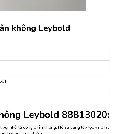
hân không Leybold
60T
không Leybold 88813020:
ạt bụi nhỏ từ dòng chân không. Nó sử dụng lớp lọc và chất
hỏi hạt bụi và ô nhiễm.