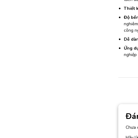
Thiết k
Độ bền
nghiêm 
công ng
Dễ dàn
Ứng dụ
nghiệp 
Đá
Chưa 
Hãy l