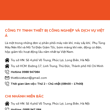
CÔNG TY TNHH THIẾT BỊ CÔNG NGHIỆP VÀ DỊCH VỤ VIỆT
Á
Là một trong những đơn vị phân phối máy nén khí, máy sấy khí, Phụ Tùng
Máy Nén Khí và Mô Tơ Điện Giảm Tốc, bơm màng khí nén, động cơ điện,
hộp giảm tốc hoạt động lâu năm nhất tại Việt Nam.
Trụ sở HN: Số 4 phố Võ Trung, Phúc Lợi, Long Biên, Hà Nội
Trụ sở HCM: Đường 17, Linh Trung, Thủ Đức, Thành phố Hồ Chí Minh
Hotline 0988 947064
thietbivietavn@gmail.com
Thời gian làm việc: Thứ 2 – Chủ nhật (08h00 – 17h00)
CHI NHÁNH MIỀN BĂC
Trụ sở HN: Số 4 phố Võ Trung, Phúc Lợi, Long Biên, Hà Nội
Hotline: 0988 947 064