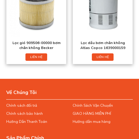
Lọc gió 909506-00000 bơm
Lọc dầu bơm chân không
chân không Becker
Atlas Copco 1639000159
LIÊN HỆ
LIÊN HỆ
Về Chúng Tôi
Chính sách đổi trả
Chính Sách Vận Chuyển
Chính sách bảo hành
GIAO HÀNG MIỄN PHÍ
Hướng Dẫn Thanh Toán
Hướng dẫn mua hàng
Sản Phẩm Chính