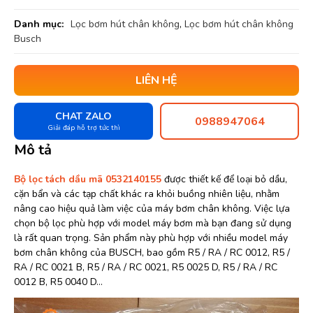
Danh mục:
Lọc bơm hút chân không
,
Lọc bơm hút chân không
Busch
LIÊN HỆ
CHAT ZALO
0988947064
Giải đáp hỗ trợ tức thì
Mô tả
Bộ lọc tách dầu mã 0532140155
được thiết kế để loại bỏ dầu,
cặn bẩn và các tạp chất khác ra khỏi buồng nhiên liệu, nhằm
nâng cao hiệu quả làm việc của máy bơm chân không. Việc lựa
chọn bộ lọc phù hợp với model máy bơm mà bạn đang sử dụng
là rất quan trọng. Sản phẩm này phù hợp với nhiều model máy
bơm chân không của BUSCH, bao gồm R5 / RA / RC 0012, R5 /
RA / RC 0021 B, R5 / RA / RC 0021, R5 0025 D, R5 / RA / RC
0012 B, R5 0040 D…