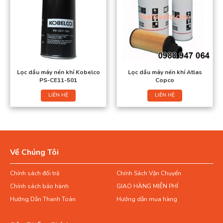
Lọc dầu máy nén khí Kobelco
Lọc dầu máy nén khí Atlas
PS-CE11-501
Copco
LIÊN HỆ
LIÊN HỆ
Về Chúng Tôi
Chính sách đổi trả
Chính Sách Vận Chuyển
Chính sách bảo hành
GIAO HÀNG MIỄN PHÍ
Hướng Dẫn Thanh Toán
Hướng dẫn mua hàng