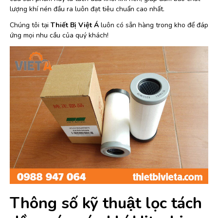
lượng khí nén đầu ra luôn đạt tiêu chuẩn cao nhất.
Chúng tôi tại
Thiết Bị Việt Á
luôn có sẵn hàng trong kho để đáp
ứng mọi nhu cầu của quý khách!
Thông số kỹ thuật lọc tách