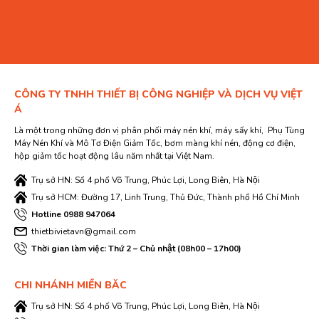
CÔNG TY TNHH THIẾT BỊ CÔNG NGHIỆP VÀ DỊCH VỤ VIỆT
Á
Là một trong những đơn vị phân phối máy nén khí, máy sấy khí, Phụ Tùng
Máy Nén Khí và Mô Tơ Điện Giảm Tốc, bơm màng khí nén, động cơ điện,
hộp giảm tốc hoạt động lâu năm nhất tại Việt Nam.
Trụ sở HN: Số 4 phố Võ Trung, Phúc Lợi, Long Biên, Hà Nội
Trụ sở HCM: Đường 17, Linh Trung, Thủ Đức, Thành phố Hồ Chí Minh
Hotline 0988 947064
thietbivietavn@gmail.com
Thời gian làm việc: Thứ 2 – Chủ nhật (08h00 – 17h00)
CHI NHÁNH MIỀN BĂC
Trụ sở HN: Số 4 phố Võ Trung, Phúc Lợi, Long Biên, Hà Nội