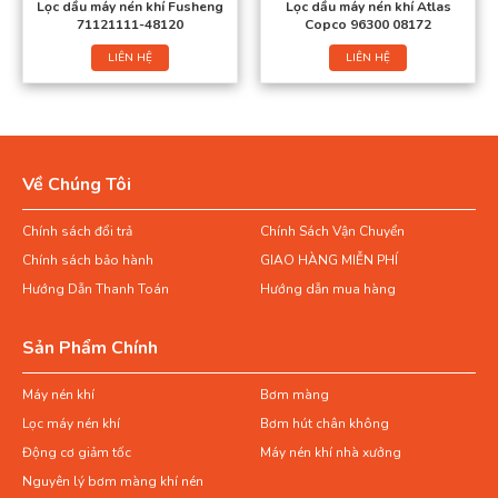
Lọc dầu máy nén khí Fusheng
Lọc dầu máy nén khí Atlas
71121111-48120
Copco 96300 08172
LIÊN HỆ
LIÊN HỆ
Về Chúng Tôi
Chính sách đổi trả
Chính Sách Vận Chuyển
Chính sách bảo hành
GIAO HÀNG MIỄN PHÍ
Hướng Dẫn Thanh Toán
Hướng dẫn mua hàng
Sản Phẩm Chính
Máy nén khí
Bơm màng
Lọc máy nén khí
Bơm hút chân không
Động cơ giảm tốc
Máy nén khí nhà xưởng
Nguyên lý bơm màng khí nén