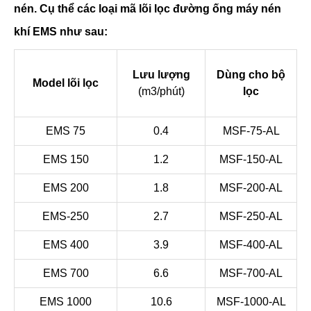
nén. Cụ thể các loại mã lõi lọc đường ống máy nén
khí EMS như sau:
Lưu lượng
Dùng cho bộ
Model lõi lọc
(m3/phút)
lọc
EMS 75
0.4
MSF-75-AL
EMS 150
1.2
MSF-150-AL
EMS 200
1.8
MSF-200-AL
EMS-250
2.7
MSF-250-AL
EMS 400
3.9
MSF-400-AL
EMS 700
6.6
MSF-700-AL
EMS 1000
10.6
MSF-1000-AL