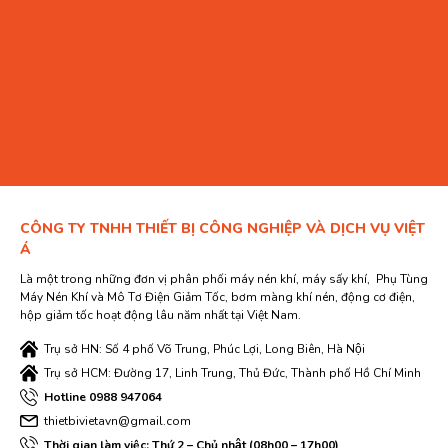
CÔNG TY TNHH THIẾT BỊ CÔNG NGHIỆP VÀ DỊCH VỤ VIỆT
Á
Là một trong những đơn vị phân phối máy nén khí, máy sấy khí, Phụ Tùng
Máy Nén Khí và Mô Tơ Điện Giảm Tốc, bơm màng khí nén, động cơ điện,
hộp giảm tốc hoạt động lâu năm nhất tại Việt Nam.
Trụ sở HN: Số 4 phố Võ Trung, Phúc Lợi, Long Biên, Hà Nội
Trụ sở HCM: Đường 17, Linh Trung, Thủ Đức, Thành phố Hồ Chí Minh
Hotline 0988 947064
thietbivietavn@gmail.com
Thời gian làm việc: Thứ 2 – Chủ nhật (08h00 – 17h00)